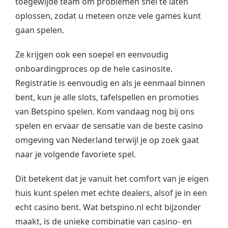
toegewijde team om problemen snel te laten
oplossen, zodat u meteen onze vele games kunt
gaan spelen.
Ze krijgen ook een soepel en eenvoudig
onboardingproces op de hele casinosite.
Registratie is eenvoudig en als je eenmaal binnen
bent, kun je alle slots, tafelspellen en promoties
van Betspino spelen. Kom vandaag nog bij ons
spelen en ervaar de sensatie van de beste casino
omgeving van Nederland terwijl je op zoek gaat
naar je volgende favoriete spel.
Dit betekent dat je vanuit het comfort van je eigen
huis kunt spelen met echte dealers, alsof je in een
echt casino bent. Wat betspino.nl echt bijzonder
maakt, is de unieke combinatie van casino- en