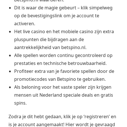
Dit is waar de magie gebeurt – klik simpelweg
op de bevestigingslink om je account te
activeren.
Het live casino en het mobiele casino zijn extra
pluspunten die bijdragen aan de
aantrekkelijkheid van betspino.nl.
Alle spellen worden continu gecontroleerd op
prestaties en technische betrouwbaarheid.
Profiteer extra van je favoriete spellen door de
promotiecodes van Betspino te gebruiken.
Als beloning voor het vaste speler zijn krijgen
mensen uit Nederland speciale deals en gratis
spins.
Zodra je dit hebt gedaan, klik je op ‘registreren’ en
is je account aangemaakt! Hier wordt je gevraagd