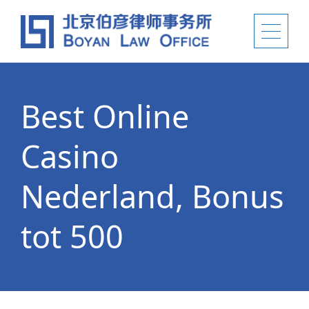
Best Online
Casino
Nederland, Bonus
tot 500