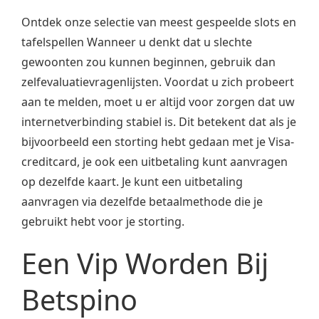
Ontdek onze selectie van meest gespeelde slots en
tafelspellen Wanneer u denkt dat u slechte
gewoonten zou kunnen beginnen, gebruik dan
zelfevaluatievragenlijsten. Voordat u zich probeert
aan te melden, moet u er altijd voor zorgen dat uw
internetverbinding stabiel is. Dit betekent dat als je
bijvoorbeeld een storting hebt gedaan met je Visa-
creditcard, je ook een uitbetaling kunt aanvragen
op dezelfde kaart. Je kunt een uitbetaling
aanvragen via dezelfde betaalmethode die je
gebruikt hebt voor je storting.
Een Vip Worden Bij
Betspino