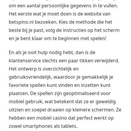
om een aantal persoonlijke gegevens in te vullen.
Het eerste wat je moet doen is de website van
betspino.nl bezoeken. Kies de methode die het
beste bij je past, volg de instructies op het scherm
en je bent klaar om te beginnen met spelen!
En als je ooit hulp nodig hebt, dan is de
klantenservice slechts een paar tikken verwijderd.
Het ontwerp is overzichtelijk en
gebruiksvriendelijk, waardoor je gemakkelijk je
favoriete spellen kunt vinden en inzetten kunt
plaatsen. De spellen zijn geoptimaliseerd voor
mobiel gebruik, wat betekent dat ze er geweldig
uitzien en soepel draaien op kleinere schermen. Ze
hebben een mobiel casino dat perfect werkt op
zowel smartphones als tablets.