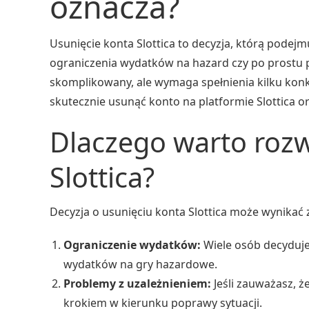
oznacza?
Usunięcie konta Slottica to decyzja, którą podej
ograniczenia wydatków na hazard czy po prostu pr
skomplikowany, ale wymaga spełnienia kilku kon
skutecznie usunąć konto na platformie Slottica or
Dlaczego warto rozw
Slottica?
Decyzja o usunięciu konta Slottica może wynikać 
Ograniczenie wydatków:
Wiele osób decyduje
wydatków na gry hazardowe.
Problemy z uzależnieniem:
Jeśli zauważasz, ż
krokiem w kierunku poprawy sytuacji.