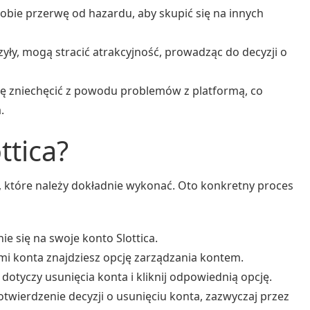
obie przerwę od hazardu, aby skupić się na innych
zyły, mogą stracić atrakcyjność, prowadząc do decyzji o
ę zniechęcić z powodu problemów z platformą, co
.
ttica?
, które należy dokładnie wykonać. Oto konkretny proces
e się na swoje konto Slottica.
mi konta znajdziesz opcję zarządzania kontem.
 dotyczy usunięcia konta i kliknij odpowiednią opcję.
twierdzenie decyzji o usunięciu konta, zazwyczaj przez