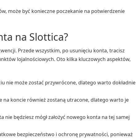
ów, może być konieczne poczekanie na potwierdzenie
ta na Slottica?
wencji. Przede wszystkim, po usunięciu konta, tracisz
unktów lojalnościowych. Oto kilka kluczowych aspektów,
iu nie może zostać przywrócone, dlatego warto dokładnie
 na koncie również zostaną utracone, dlatego warto je
a nie będziesz mógł założyć nowego konta na tej samej
atkowe bezpieczeństwo i ochronę prywatności, ponieważ