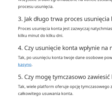
procesu usunięcia.
3. Jak długo trwa proces usunięcia
Proces usunięcia konta jest zazwyczaj natychmia
kilku minut do kilku dni.
4. Czy usunięcie konta wpłynie n
Tak, po usunięciu konta twoje dane osobowe powi
kasyno
.
5. Czy mogę tymczasowo zawiesić 
Tak, wiele platform oferuje opcję tymczasowego 
całkowitego usuwania konta.