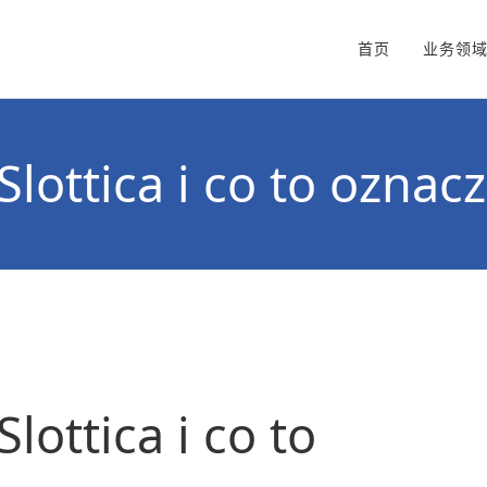
首页
业务领
lottica i co to oznac
lottica i co to