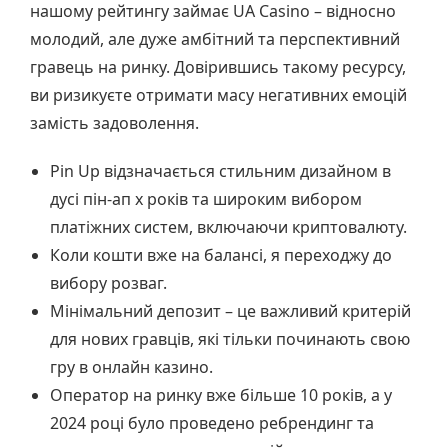
нашому рейтингу займає UA Casino – відносно
молодий, але дуже амбітний та перспективний
гравець на ринку. Довірившись такому ресурсу,
ви ризикуєте отримати масу негативних емоцій
замість задоволення.
Pin Up відзначається стильним дизайном в
дусі пін-ап х років та широким вибором
платіжних систем, включаючи криптовалюту.
Коли кошти вже на балансі, я переходжу до
вибору розваг.
Мінімальний депозит – це важливий критерій
для нових гравців, які тільки починають свою
гру в онлайн казино.
Оператор на ринку вже більше 10 років, а у
2024 році було проведено ребрендинг та