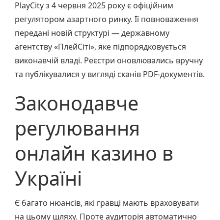
PlayCity з 4 червня 2025 року є офіційним
регулятором азартного ринку. Її повноваження
передані новій структурі — державному
агентству «ПлейСіті», яке підпорядковується
виконавчій владі. Реєстри оновлювались вручну
та публікувалися у вигляді сканів PDF-документів.
Законодавче
регулювання
онлайн казино в
Україні
Є багато нюансів, які гравці мають враховувати
на цьому шляху. Проте аудиторія автоматично