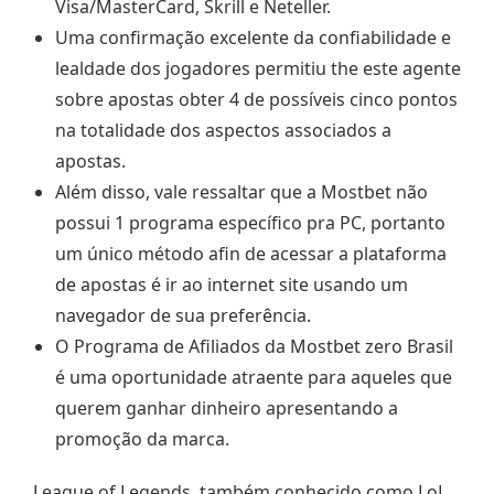
Visa/MasterCard, Skrill e Neteller.
Uma confirmação excelente da confiabilidade e
lealdade dos jogadores permitiu the este agente
sobre apostas obter 4 de possíveis cinco pontos
na totalidade dos aspectos associados a
apostas.
Além disso, vale ressaltar que a Mostbet não
possui 1 programa específico pra PC, portanto
um único método afin de acessar a plataforma
de apostas é ir ao internet site usando um
navegador de sua preferência.
O Programa de Afiliados da Mostbet zero Brasil
é uma oportunidade atraente para aqueles que
querem ganhar dinheiro apresentando a
promoção da marca.
League of Legends, também conhecido como LoL,