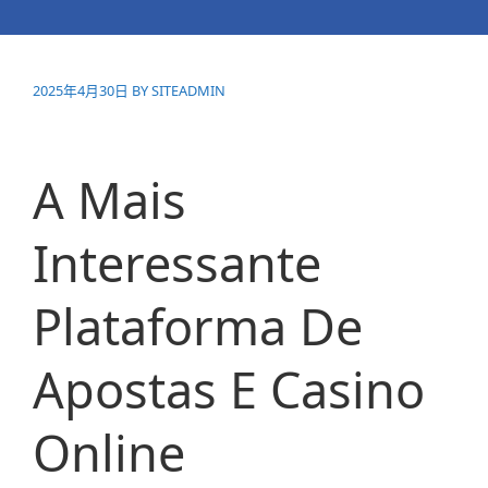
2025年4月30日
BY
SITEADMIN
A Mais
Interessante
Plataforma De
Apostas E Casino
Online