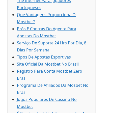
The Internet Para Jogadores
Portugueses
Que Vantagens Proporciona O
Mostbet?
Prós E Contras Do Agente Para
Apostas Do Mostbet
Serviço De Suporte 24 Hrs Por Dia, 8
Dias Por Semana
Tipos De Apostas Esportivas
Site Oficial Da Mostbet No Brasil
Registro Para Conta Mostbet Zero
Brasil
Programa De Afiliados Da Mosbet No
Brasil
Jogos Populares De Cassino No
Mostbet