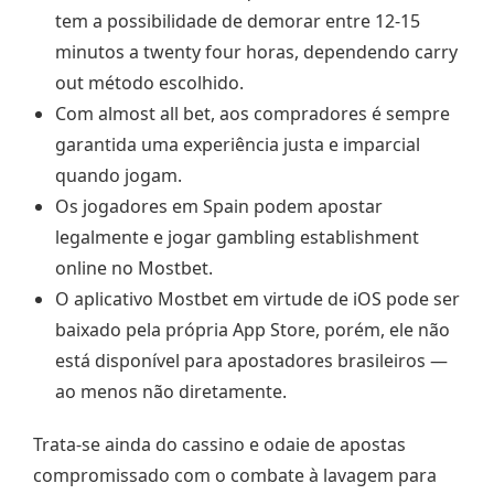
tem a possibilidade de demorar entre 12-15
minutos a twenty four horas, dependendo carry
out método escolhido.
Com almost all bet, aos compradores é sempre
garantida uma experiência justa e imparcial
quando jogam.
Os jogadores em Spain podem apostar
legalmente e jogar gambling establishment
online no Mostbet.
O aplicativo Mostbet em virtude de iOS pode ser
baixado pela própria App Store, porém, ele não
está disponível para apostadores brasileiros —
ao menos não diretamente.
Trata-se ainda do cassino e odaie de apostas
compromissado com o combate à lavagem para