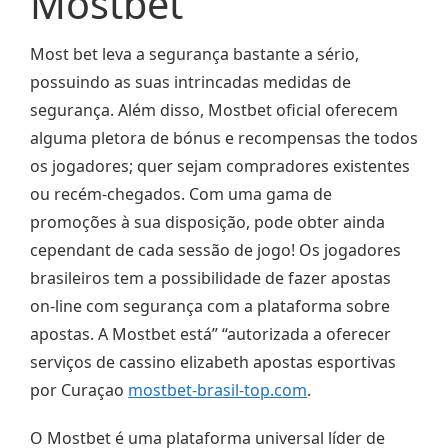
Mostbet
Most bet leva a segurança bastante a sério,
possuindo as suas intrincadas medidas de
segurança. Além disso, Mostbet oficial oferecem
alguma pletora de bónus e recompensas the todos
os jogadores; quer sejam compradores existentes
ou recém-chegados. Com uma gama de
promoções à sua disposição, pode obter ainda
cependant de cada sessão de jogo! Os jogadores
brasileiros tem a possibilidade de fazer apostas
on-line com segurança com a plataforma sobre
apostas. A Mostbet está” “autorizada a oferecer
serviços de cassino elizabeth apostas esportivas
por Curaçao
mostbet-brasil-top.com
.
O Mostbet é uma plataforma universal líder de