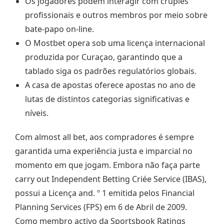
Os jogadores podem interagir com crupiês
profissionais e outros membros por meio sobre
bate-papo on-line.
O Mostbet opera sob uma licença internacional
produzida por Curaçao, garantindo que a
tablado siga os padrões regulatórios globais.
A casa de apostas oferece apostas no ano de
lutas de distintos categorias significativas e
níveis.
Com almost all bet, aos compradores é sempre
garantida uma experiência justa e imparcial no
momento em que jogam. Embora não faça parte
carry out Independent Betting Criée Service (IBAS),
possui a Licença and. º 1 emitida pelos Financial
Planning Services (FPS) em 6 de Abril de 2009.
Como membro activo da Sportsbook Ratings