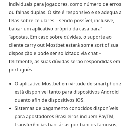
individuais para jogadores, como número de erros
ou falhas duplas. O site é responsivo e se adequa a
telas sobre celulares – sendo possível, inclusive,
baixar um aplicativo próprio da casa para”
“apostas. Em caso sobre dúvidas, o suporte ao
cliente carry out Mostbet estará some sort of sua
disposição e pode ser solicitado via chat –
felizmente, as suas dúvidas serão respondidas em
português.
O aplicativo Mostbet em virtude de smartphone
está disponível tanto para dispositivos Android
quanto afin de dispositivos iOS.
Sistemas de pagamento conocidos disponíveis
para apostadores Brasileiros incluem PayTM,
transferências bancárias por bancos famosos,