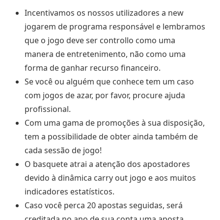
Incentivamos os nossos utilizadores a new
jogarem de programa responsável e lembramos
que o jogo deve ser controllo como uma
manera de entretenimento, não como uma
forma de ganhar recurso financeiro.
Se você ou alguém que conhece tem um caso
com jogos de azar, por favor, procure ajuda
profissional.
Com uma gama de promoções à sua disposição,
tem a possibilidade de obter ainda também de
cada sessão de jogo!
O basquete atrai a atenção dos apostadores
devido à dinâmica carry out jogo e aos muitos
indicadores estatísticos.
Caso você perca 20 apostas seguidas, será
creditada no ano de sua conta uma aposta