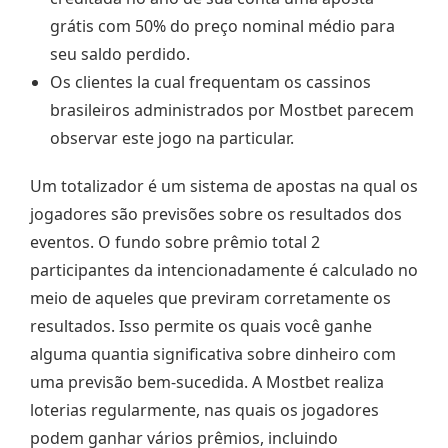
grátis com 50% do preço nominal médio para
seu saldo perdido.
Os clientes la cual frequentam os cassinos
brasileiros administrados por Mostbet parecem
observar este jogo na particular.
Um totalizador é um sistema de apostas na qual os
jogadores são previsões sobre os resultados dos
eventos. O fundo sobre prêmio total 2
participantes da intencionadamente é calculado no
meio de aqueles que previram corretamente os
resultados. Isso permite os quais você ganhe
alguma quantia significativa sobre dinheiro com
uma previsão bem-sucedida. A Mostbet realiza
loterias regularmente, nas quais os jogadores
podem ganhar vários prêmios, incluindo