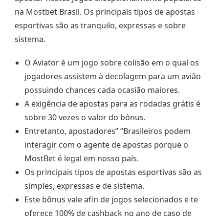
na Mostbet Brasil. Os principais tipos de apostas
esportivas são as tranquilo, expressas e sobre
sistema.
O Aviator é um jogo sobre colisão em o qual os
jogadores assistem à decolagem para um avião
possuindo chances cada ocasião maiores.
A exigência de apostas para as rodadas grátis é
sobre 30 vezes o valor do bônus.
Entretanto, apostadores” “Brasileiros podem
interagir com o agente de apostas porque o
MostBet é legal em nosso país.
Os principais tipos de apostas esportivas são as
simples, expressas e de sistema.
Este bônus vale afin de jogos selecionados e te
oferece 100% de cashback no ano de caso de