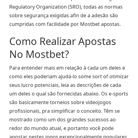
Regulatory Organization (SRO), todas as normas
sobre segurança exigidas afin de a adesão são
cumpridas com facilidade por Mostbet apostas.
Como Realizar Apostas
No Mostbet?
Para entender mais em relação à cada um deles e
como eles poderiam ajudá-lo some sort of otimizar
seus lucro potenciais, leia as descrições de cada
um deles o qual são fornecidas abaixo. Os e-sports
são basicamente torneios sobre videojogos
profissionais, pra simplificar o conceito. Têm se
mostrado como um dos grandes sucessos ao
redor do mundo atual, e portanto você pode
apostar nestes jogos excepcionalmente populares