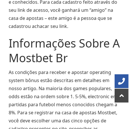
e conhecidos. Para cada cadastro feito através do
seu link de acesso, você ganhará um “amigo” na
casa de apostas – este amigo é a pessoa que se
cadastrou achacar seu link.
Informações Sobre A
Mostbet Br
As condições para receber e apostar operating
system bônus estão descritas em detalhes em
nosso artigo. Na maioria dos games populares,
odds estão na ordem sobre 1. 5-5%, electronic em
partidas para futebol menos conocidos chegam a
8%. Para se registrar na casa de apostas Mostbet,
você deve escolher uma das cinco opções de
cadastro presentes no site, preencher as