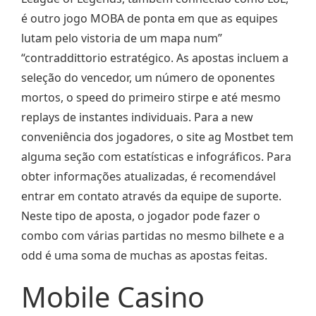
é outro jogo MOBA de ponta em que as equipes
lutam pelo vistoria de um mapa num”
“contraddittorio estratégico. As apostas incluem a
seleção do vencedor, um número de oponentes
mortos, o speed do primeiro stirpe e até mesmo
replays de instantes individuais. Para a new
conveniência dos jogadores, o site ag Mostbet tem
alguma seção com estatísticas e infográficos. Para
obter informações atualizadas, é recomendável
entrar em contato através da equipe de suporte.
Neste tipo de aposta, o jogador pode fazer o
combo com várias partidas no mesmo bilhete e a
odd é uma soma de muchas as apostas feitas.
Mobile Casino