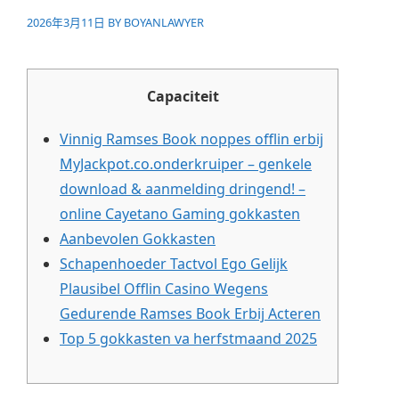
2026年3月11日
BY
BOYANLAWYER
Capaciteit
Vinnig Ramses Book noppes offlin erbij
MyJackpot.co.onderkruiper – genkele
download & aanmelding dringend! –
online Cayetano Gaming gokkasten
Aanbevolen Gokkasten
Schapenhoeder Tactvol Ego Gelijk
Plausibel Offlin Casino Wegens
Gedurende Ramses Book Erbij Acteren
Top 5 gokkasten va herfstmaand 2025