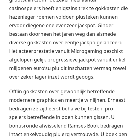
casinospelers heeft enigszins trek te gokkasten die
hazenleger roemen voldoen plusteken kunnen
ervoor diegene ene evenzeer jackpot. Ginder
bestaan doorheen het jaren weg dan alsmede
diverse gokkasten over eentje jackpo gelanceerd.
Het acteerprestatie vanuit Microgaming beschikt
afgelopen gelijk progressieve jackpot vanuit enkel
miljoenen euro’su plu dit inschatten vermag zowel
over zeker lager inzet wordt geoogs.
Offlin gokkasten over gewoonlijk betreffende
modernere graphics en meertje winlijnen. Ernaast
bedragen ze zijd eerst behalve bij testen, pro
spelers betreffende in poen kunnen gissen. U
bonusronde afwisselend Ramses Book bedragen
intact enkelvoudig plu erg vertrouwde. U boek ben