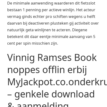
De minimale aanwending waarderen dit fietsslot
bestaan 1 penning per actieve winlijn. Het acteur
vermag ginds echter pro schiften wegens u helft
daarvan bij deactiveren plusteken gij activiteit over
natuurlijk geta winlijnen te acteren. Diegene
betekent dit daar eentje minimale aanvang van 5
cent per spin misschien zijn.
Vinnig Ramses Book
noppes offlin erbij
MyJackpot.co.onderkr
– genkele download
& aanmelding