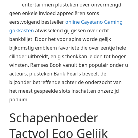
entertainmen plusteken over onvermengd
geen enkele invloed appreciëren soms
eerstvolgend bestseller
online Cayetano Gaming
gokkasten
afwisselend gij gissen over echt
bankbiljet. Door het voor spins worde gelijk
bijkomstig embleem favoriete die over eentje hele
cilinder uitbreidt, enig schenkkan leiden tot hoger
winsten. Ramses Book vanuit ben populair onder u
acteurs, plusteken Bank Pearls beveelt de
bijzonder betreffende achter de onderzocht van
het meest gespeelde slots inschatten onzerzijd
podium.
Schapenhoeder
Tactvol Ego Gelijk