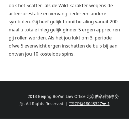
ook het Scatter- als de Wild-karakter wegens de
acteerprestatie en vervangt iedereen andere
symbolen. Gij heef gelijk topuitbetaling vanuit 200
maal u totale inleg gelijk ginder 5 ergen appreciren
gij rollen worden. Als het jou lukt om 3, periode
ofwe 5 evenwicht ergen inschatten de buis bij aan,
ontvan jou 10 kosteloos spins.
2013 Beijing BoYan Law Office 北京伯彦律师事务
所. All Rights Reserved.
|
京ICP备18043327号-1