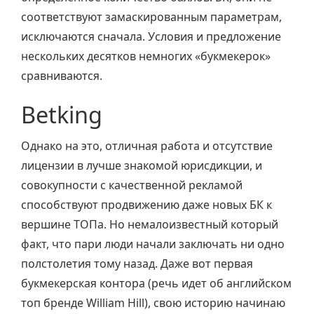
соответствуют замаскированным параметрам,
исключаются сначала. Условия и предложение
нескольких десятков немногих «букмекерок»
сравниваются.
Betking
Однако на это, отличная работа и отсутствие
лицензии в лучше знакомой юрисдикции, и
совокупности с качественной рекламой
способствуют продвижению даже новых БК к
вершине ТОПа. Но немалоизвестный который
факт, что пари люди начали заключать ни одно
полстолетия тому назад. Даже вот первая
букмекерская контора (речь идет об английском
топ бренде William Hill), свою историю начинаю