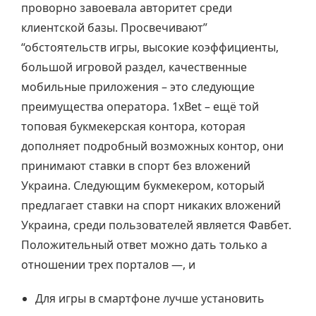
проворно завоевала авторитет среди
клиентской базы. Просвечивают”
“обстоятельств игры, высокие коэффициенты,
большой игровой раздел, качественные
мобильные приложения – это следующие
преимущества оператора. 1xBet – ещё той
топовая букмекерская контора, которая
дополняет подробный возможных контор, они
принимают ставки в спорт без вложений
Украина. Следующим букмекером, который
предлагает ставки на спорт никаких вложений
Украина, среди пользователей является Фавбет.
Положительный ответ можно дать только а
отношении трех порталов —, и
Для игры в смартфоне лучше установить