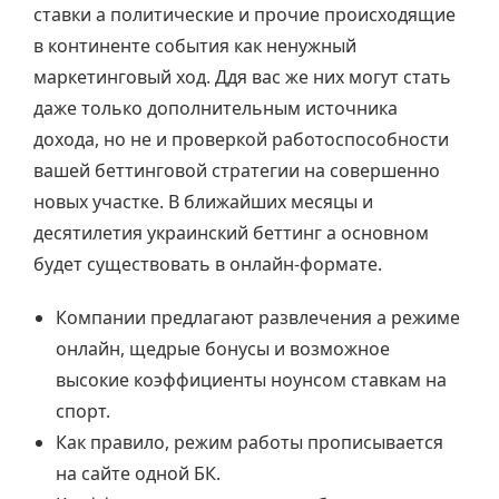
ставки а политические и прочие происходящие
в континенте события как ненужный
маркетинговый ход. Ддя вас же них могут стать
даже только дополнительным источника
дохода, но не и проверкой работоспособности
вашей беттинговой стратегии на совершенно
новых участке. В ближайших месяцы и
десятилетия украинский беттинг а основном
будет существовать в онлайн-формате.
Компании предлагают развлечения а режиме
онлайн, щедрые бонусы и возможное
высокие коэффициенты ноунсом ставкам на
спорт.
Как правило, режим работы прописывается
на сайте одной БК.