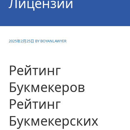
Лицензии
2025年2月25日
BY
BOYANLAWYER
Рейтинг
Букмекеров
Рейтинг
Букмекерских