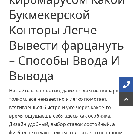
Букмекерской
Конторы Легче
Вывести фарцануть
– Способы Ввода И
Вывода
На сайте все понятно, даже тогда я не пошарил
толком, все неизвестно и легко помогает,
втягиваешься быстро и уже через какое-то
время ощущаешь себя здесь как особняка.
Дизайн удобный, выбор ставок достойный, а
футбол не отдаю толком, только лч, в основном