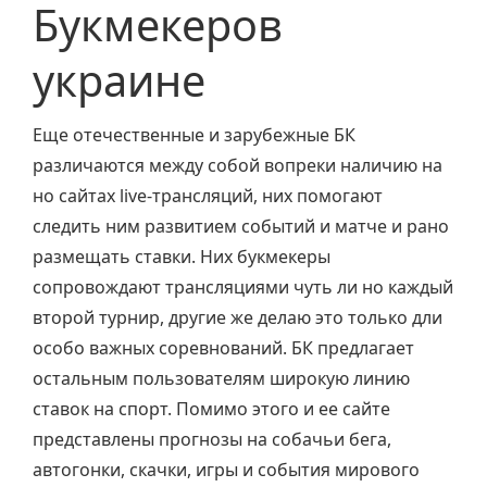
Букмекеров
украине
Еще отечественные и зарубежные БК
различаются между собой вопреки наличию на
но сайтах live-трансляций, них помогают
следить ним развитием событий и матче и рано
размещать ставки. Них букмекеры
сопровождают трансляциями чуть ли но каждый
второй турнир, другие же делаю это только дли
особо важных соревнований. БК предлагает
остальным пользователям широкую линию
ставок на спорт. Помимо этого и ее сайте
представлены прогнозы на собачьи бега,
автогонки, скачки, игры и события мирового