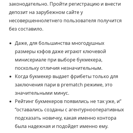
законодательно. Пройти регистрацию и внести
депозит на зарубежном сайте у
несовершеннолетнего пользователя получится
без составило.
Даже, для большинства многодушных
размеры кэфов даже играют ключевой
минисериале при выборе букмекера,
поскольку отличия незначительным.
Когда букмекер выдает фрибеты только для
заключения пари в prematch режиме, это
значительными минус.
Рейтинг букмекеров появились не так уже, и”
“оставались созданы с агентурнооперативных
подсказать новичку, какая именно контора
была надежная и подойдет именно ему.