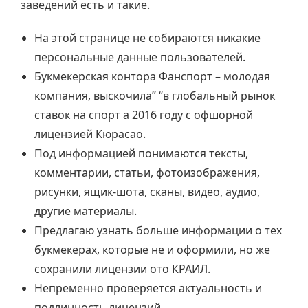
заведений есть и такие.
На этой странице не собираются никакие
персональные данные пользователей.
Букмекерская контора Фанспорт – молодая
компания, выскочила” “в глобальный рынок
ставок на спорт а 2016 году с офшорной
лицензией Кюрасао.
Под информацией понимаются тексты,
комментарии, статьи, фотоизображения,
рисунки, ящик-шота, сканы, видео, аудио,
другие материалы.
Предлагаю узнать больше информации о тех
букмекерах, которые не и оформили, но же
сохранили лицензии ото КРАИЛ.
Непременно проверяется актуальность и
подлинность лицензий.