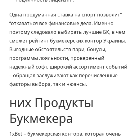
Одна продуманная ставка на спорт позволит”
“отказаться все финансовые дела. Именно
поэтому следовало выбирать лучшие БК, в чем
сможет рейтинг букмекерских контор Украины.
Выгодные обстоятельств пари, бонусы,
программы лояльности, проверенный
надежный софт, широкий ассортимент событий
– обращал заслуживают как перечисленные
факторы выбора, так и нюансы.
них Продукты
Букмекера
1xBet – букмекерская контора, которая очень