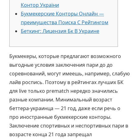
Контор України
Букмекерские Конторы Онлайн —
преимущества Поиска С Рейтингом
Беткинг: Лицензия Бк В Украине
Букмекеры, которые предлагают возможного
выгодные условия заключения пари до до
соревнований, могут имеешь, например, слабую
лайв роспись. Поэтому в рейтингах лучших БК
для live только prematch нередко значились
разные компании. Минимальный возраст
беттера-украинца — 21 год, даже если речь о
про иностранные букмекерские конторы.
Заключение спортивных и неспортивных пари в
возрасте конца 21 года запрещал