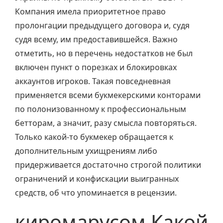
Компания имела приоритетное право
пролонгации предыдущего договора и, судя
судя всему, им предоставившейся. Важно
отметить, но в перечень недостатков не был
включен пункт о порезках и блокировках
аккаунтов игроков. Такая повседневная
применяется всеми букмекерскими конторами
по полонизованному к профессиональным
бетторам, а значит, разу смысла повторяться.
Только какой-то букмекер обращается к
дополнительным ухищрениям либо
придерживается достаточно строгой политики
ограничений и конфискации выигранных
средств, об что упоминается в рецензии.
киромарусом Какой