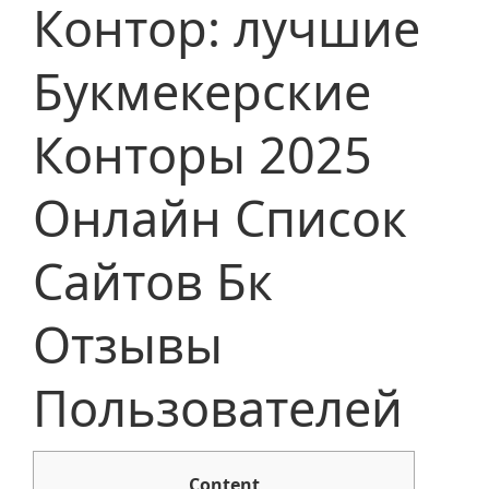
Контор: лучшие
Букмекерские
Конторы 2025
Онлайн Список
Сайтов Бк
Отзывы
Пользователей
Content