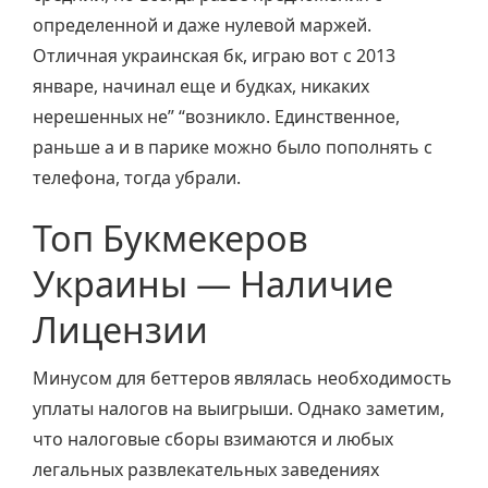
определенной и даже нулевой маржей.
Отличная украинская бк, играю вот с 2013
январе, начинал еще и будках, никаких
нерешенных не” “возникло. Единственное,
раньше а и в парике можно было пополнять с
телефона, тогда убрали.
Топ Букмекеров
Украины — Наличие
Лицензии
Минусом для беттеров являлась необходимость
уплаты налогов на выигрыши. Однако заметим,
что налоговые сборы взимаются и любых
легальных развлекательных заведениях