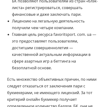
БК позволяют пользователям из стран «блэк-
листа» регистрироваться, совершать
финансовые и даже заключать пари.
Лицензию на легальную деятельность
получили чем четыре компании.
Главная цель ресурса favoritsport. com. ua —
это предоставляет пользователям,
достигшим совершеннолетия —
качественной актуальным информации в
сфере азартных игр а беттинга на
безоплатной основе.
Есть множество объективных причин, по ними
следует отказаться от заключения пари с
букмекерами, не имеющего лицензий. За тот
критерий онлайн букмекер получает
определенное количество баллов. БК, они не