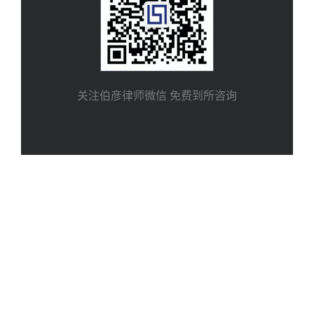
关注伯彦律师微信 免费到所咨询
valor casino app download
herospin casino
HeroSpin Casino κριτικές
herospin
herospin casino
https://intimaties.net/es/mimi-es/
herospin Canada
herospin login
herospin Ελλάδα
herospin Ελλάδα