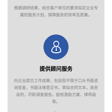
根据调研结果，结合客户单位的要求拟定企业专
属的服务计划，保障服务的效率及质量。
提供顾问服务
向企业提交工作成果，包括但不限于口头书面咨
询答复，书面法律意见书，草拟合同文本，商务
谈判，尽职调查报告，股权激励方案，律师函
等。