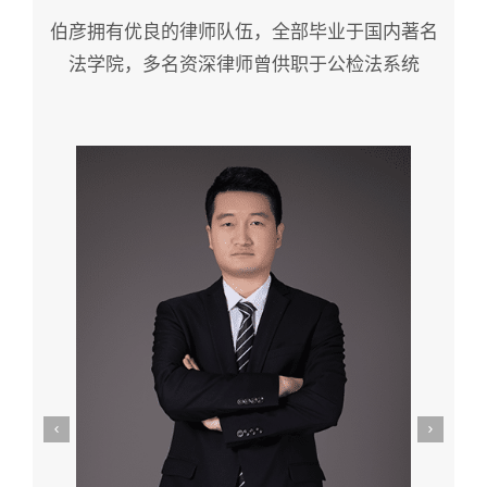
伯彦拥有优良的律师队伍，全部毕业于国内著名
法学院，多名资深律师曾供职于公检法系统