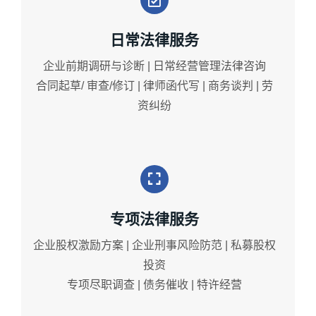
日常法律服务
企业前期调研与诊断 | 日常经营管理法律咨询
合同起草/ 审查/修订 | 律师函代写 | 商务谈判 | 劳
资纠纷
专项法律服务​
企业股权激励方案 | 企业刑事风险防范 | 私募股权
投资
专项尽职调查 | 债务催收 | 特许经营