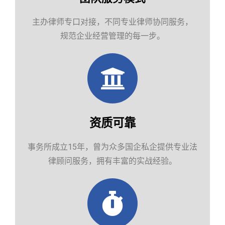
主办律师专口对接，不同专业律师协同服务，
规范企业经营管理的每一步。
资质可靠
事务所成立15年，曾为众多国企私企提供专业法
律顾问服务，拥有丰富的实战经验。