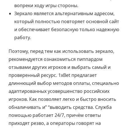
вопреки ходу игры стороны.
Зеркало является альтернативным адресом,
который полностью повторяет основной сайт
и обеспечивает безопасную только надежную
работу.
Поэтому, перед тем как использовать зеркало,
рекомендуется ознакомиться пиппардом
отзывами других игроков и выбрать самый и
проверенный ресурс. 1xBet предлагает
длиннющий выбор методов оплаты, специально
адаптированных усовершенство российских
игроков. Как позволяет легко и быстро вносить
обналичивать и” “выводить средства. Служба
помощью работает 24/7, причём ответы
приходят резво, а операторы говорят на