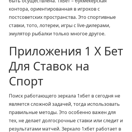
быть осуществлена. 1хБет – букмекерская
контора, ориентированная в игроков с
постсоветских пространства. Это спортивные
ставки, тото, лотереи, игры с live-дилерами,
эмулятор рыбалки только многое другое.
Приложения 1 Х Бет
Для Ставок на
Спорт
Поиск работающего зеркала 1хбет в сегодня не
является сложной задачей, тогда использовать
правильные методы. Это особенно важен для
тех, не делает долгосрочные ставки или следит и
результатами матчей. Зеркало 1хбет работает в