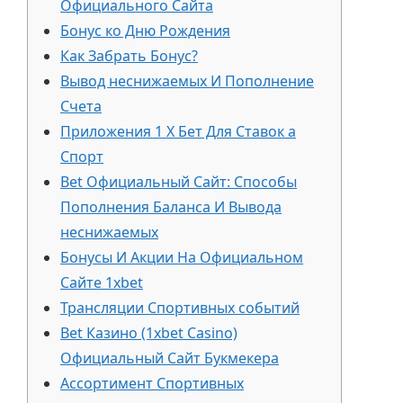
Официального Сайта
Бонус ко Дню Рождения
Как Забрать Бонус?
Вывод неснижаемых И Пополнение
Счета
Приложения 1 Х Бет Для Ставок а
Спорт
Bet Официальный Сайт: Способы
Пополнения Баланса И Вывода
неснижаемых
Бонусы И Акции На Официальном
Сайте 1xbet
Трансляции Спортивных событий
Bet Казино (1xbet Casino)
Официальный Сайт Букмекера
Ассортимент Спортивных