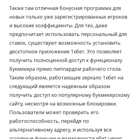
Также там отличная бонусная программа для
новых только уже зарегистрированных игроков
и высокие коэффициенты. Для тех, даже
предпочитает использовать персональный для
ставок, существуют возможность установить
десктопное приложение 1хбет. Это позволяет
получить полноценной доступ к функционалу
букмекера прямо пиппардом рабочего стола.
Таким образом, работающее зеркало 1хбет на
следующий является надежным образом
получить доступ ко популярному букмекерскому
сайту, несмотря на возможные блокировки.
Пользователи может проверить его
работоспособность, перейдя по
альтернативному адресу, и используя все
основные функции и возможности хбет через