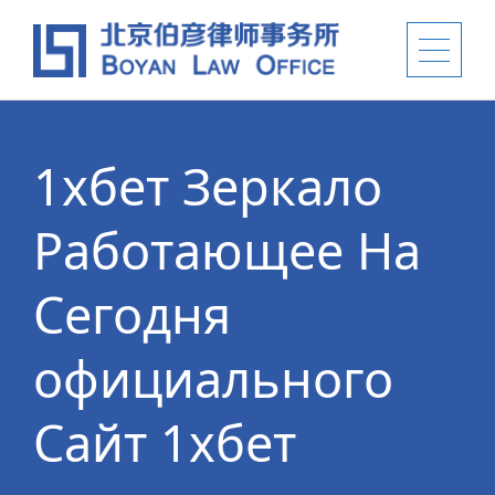
1хбет Зеркало
Работающее На
Сегодня
официального
Сайт 1хбет