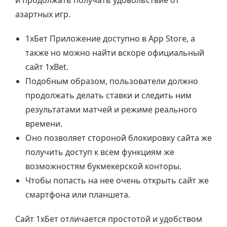
и продолжать получать удовольствие от
азартных игр.
1хБет Приложение доступно в App Store, а
также но можно найти вскоре официальный
сайт 1xBet.
Подобным образом, пользователи должно
продолжать делать ставки и следить ним
результатами матчей и режиме реального
времени.
Оно позволяет стороной блокировку сайта же
получить доступ к всем функциям же
возможностям букмекерской конторы.
Чтобы попасть на нее очень открыть сайт же
смартфона или планшета.
Сайт 1хБет отличается простотой и удобством