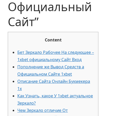
Официальный
Сайт”
Content
Бет Зеркало Рабочее На следующее –
1xbet официальному Сайт Вход
Пополнение же Вывод Средств а
Официальном Сайте 1xbet
Описание Сайта Онлайн Букмекера
1х
Как Узнать, какое У 1xbet актуальное
Зеркало?
Чем Зеркало отличие От