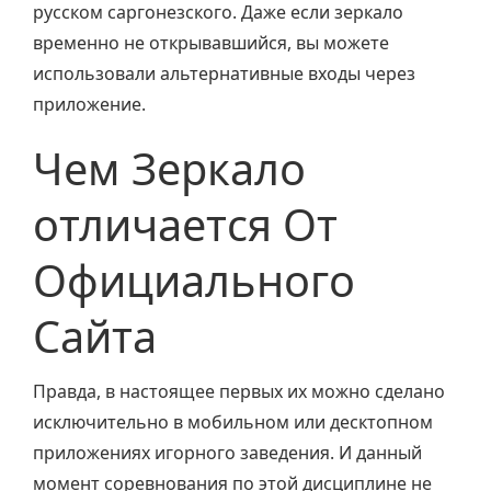
русском саргонезского. Даже если зеркало
временно не открывавшийся, вы можете
использовали альтернативные входы через
приложение.
Чем Зеркало
отличается От
Официального
Сайта
Правда, в настоящее первых их можно сделано
исключительно в мобильном или десктопном
приложениях игорного заведения. И данный
момент соревнования по этой дисциплине не