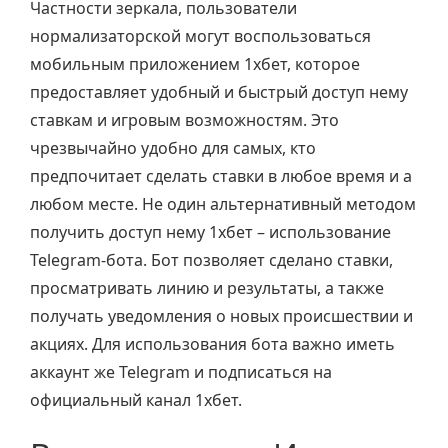
Частности зеркала, пользователи
нормализаторской могут воспользоваться
мобильным приложением 1хбет, которое
предоставляет удобный и быстрый доступ нему
ставкам и игровым возможностям. Это
чрезвычайно удобно для самых, кто
предпочитает сделать ставки в любое время и а
любом месте. Не один альтернативный методом
получить доступ нему 1хбет – использование
Telegram-бота. Бот позволяет сделано ставки,
просматривать линию и результаты, а также
получать уведомления о новых происшествии и
акциях. Для использования бота важно иметь
аккаунт же Telegram и подписаться на
официальный канал 1хбет.