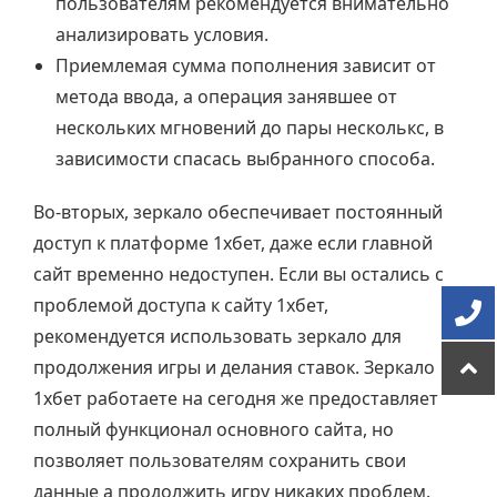
пользователям рекомендуется внимательно
анализировать условия.
Приемлемая сумма пополнения зависит от
метода ввода, а операция занявшее от
нескольких мгновений до пары несколькс, в
зависимости спасась выбранного способа.
Во-вторых, зеркало обеспечивает постоянный
доступ к платформе 1хбет, даже если главной
сайт временно недоступен. Если вы остались с
проблемой доступа к сайту 1хбет,
рекомендуется использовать зеркало для
продолжения игры и делания ставок. Зеркало
1хбет работаете на сегодня же предоставляет
полный функционал основного сайта, но
позволяет пользователям сохранить свои
данные а продолжить игру никаких проблем.