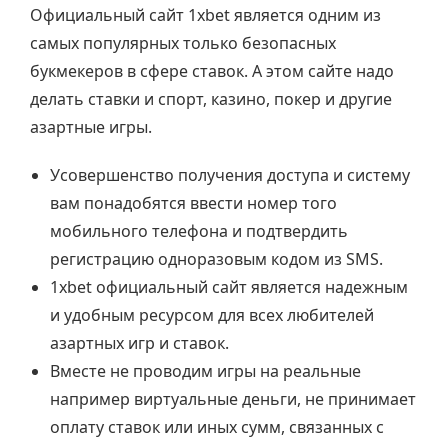
Официальный сайт 1xbet является одним из
самых популярных только безопасных
букмекеров в сфере ставок. А этом сайте надо
делать ставки и спорт, казино, покер и другие
азартные игры.
Усовершенство получения доступа и систему
вам понадобятся ввести номер того
мобильного телефона и подтвердить
регистрацию одноразовым кодом из SMS.
1xbet официальный сайт является надежным
и удобным ресурсом для всех любителей
азартных игр и ставок.
Вместе не проводим игры на реальные
например виртуальные деньги, не принимает
оплату ставок или иных сумм, связанных с