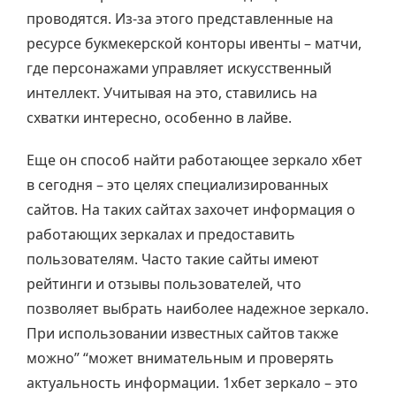
проводятся. Из-за этого представленные на
ресурсе букмекерской конторы ивенты – матчи,
где персонажами управляет искусственный
интеллект. Учитывая на это, ставились на
схватки интересно, особенно в лайве.
Еще он способ найти работающее зеркало хбет
в сегодня – это целях специализированных
сайтов. На таких сайтах захочет информация о
работающих зеркалах и предоставить
пользователям. Часто такие сайты имеют
рейтинги и отзывы пользователей, что
позволяет выбрать наиболее надежное зеркало.
При использовании известных сайтов также
можно” “может внимательным и проверять
актуальность информации. 1хбет зеркало – это