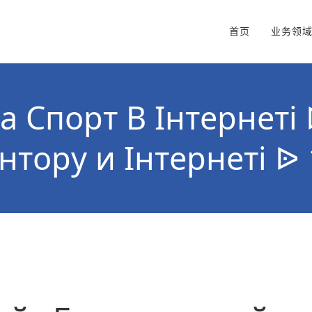
首页
业务领
а Спорт В Інтернеті 
тору и Інтернеті ᐉ 1