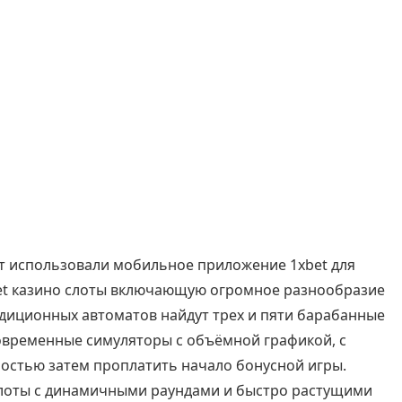
т использовали мобильное приложение 1xbet для
xBet казино слоты включающую огромное разнообразие
адиционных автоматов найдут трех и пяти барабанные
современные симуляторы с объёмной графикой, с
ностью затем проплатить начало бонусной игры.
лоты с динамичными раундами и быстро растущими