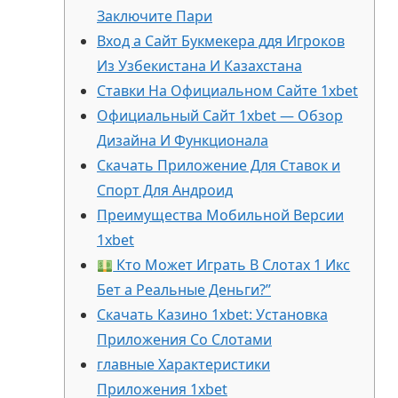
Заключите Пари
Вход а Сайт Букмекера ддя Игроков
Из Узбекистана И Казахстана
Ставки На Официальном Сайте 1xbet
Официальный Сайт 1xbet — Обзор
Дизайна И Функционала
Скачать Приложение Для Ставок и
Спорт Для Андроид
Преимущества Мобильной Версии
1xbet
Кто Может Играть В Слотах 1 Икс
Бет а Реальные Деньги?”
Скачать Казино 1xbet: Установка
Приложения Со Слотами
главные Характеристики
Приложения 1xbet