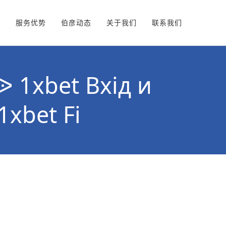
域
服务优势
伯彦动态
关于我们
联系我们
ᐉ 1xbet Вхід и
xbet Fi