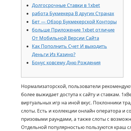
Долгосрочные Ставки в 1xbet
работа Букмекера В других Странах
Бет — Обзор Букмекерской Конторы
больше Приложение 1xbet отличие
От Мобильной Версии Сайта
Как Пополнить Счет И выходить
Деньги Из Казино?
Бонус ковсему Дню Рождения
Нормализаторской, пользователи рекомендую
более выжидает доступа к сайту и ставкам. 1
виртуальных игр на иной вкус. Поклонники тр
слоты. Есть и коллекции онлайн оператора и 
призовыми раундами, а также слоты с возмож
Отдельной популярностью пользуются краш с