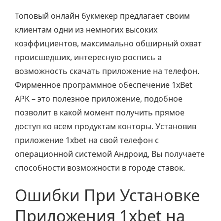
Топовый онлайн букмекер предлагает своим
клиентам одни из немногих высоких
коэффициентов, максимально обширный охват
происшедших, интересную роспись а
возможность скачать приложение на телефон.
Фирменное программное обеспечение 1xBet
APK – это полезное приложение, подобное
позволит в какой момент получить прямое
доступ ко всем продуктам конторы. Установив
приложение 1xbet на свой телефон с
операционной системой Андроид, Вы получаете
способности возможности в городе ставок.
Ошибки При Установке
Приложения 1xbet на