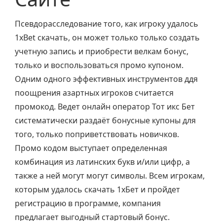
Псевдорасследование того, как игроку удалось
1xBet скачать, он может только только создать
учетную запись и приобрести велкам бонус,
только и воспользоваться промо купоном.
Одним одного эффективных инструментов ддя
поощрения азартных игроков считается
промокод. Ведет онлайн оператор Тот икс Бет
систематически раздаёт бонусные купоны для
того, только поприветствовать новичков.
Промо кодом выступает определенная
комбинация из латинских букв и/или цифр, а
также а ней могут могут символы. Всем игрокам,
которым удалось скачать 1хБет и пройдет
регистрацию в программе, компания
предлагает выгодный стартовый бонус.