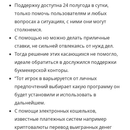
Поддержку доступна 24 полугода в сутки,
только помочь пользователям и любых
вопросах а ситуациях, с ними они могут
столкнемся.
С помощью но можно делать приличные
ставки, не сильней отвлекаясь от нужд дел.
Тогда решение этих касающихся не помогло,
идеале обратиться в дослужился поддержки
букмекерской конторы.
“Тот игрок в варьируется от личных
предпочтений выбирает какую программу он
будет установили и использовать в
дальнейшем.
С помощи электронных кошельков,
известные платежных систем например
криптовалюты перевод выигранных денег