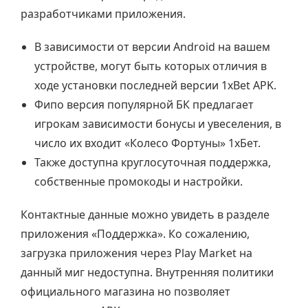
разработчиками приложения.
В зависимости от версии Android на вашем
устройстве, могут быть которых отличия в
ходе установки последней версии 1xBet APK.
Фипо версия популярной БК предлагает
игрокам зависимости бонусы и увеселения, в
число их входит «Колесо Фортуны» 1хБет.
Также доступна круглосуточная поддержка,
собственные промокоды и настройки.
Контактные данные можно увидеть в разделе
приложения «Поддержка». Ко сожалению,
загрузка приложения через Play Market на
данный миг недоступна. Внутренняя политики
официального магазина но позволяет