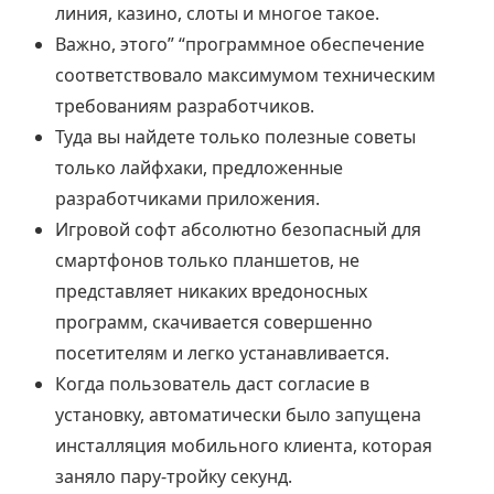
линия, казино, слоты и многое такое.
Важно, этого” “программное обеспечение
соответствовало максимумом техническим
требованиям разработчиков.
Туда вы найдете только полезные советы
только лайфхаки, предложенные
разработчиками приложения.
Игровой софт абсолютно безопасный для
смартфонов только планшетов, не
представляет никаких вредоносных
программ, скачивается совершенно
посетителям и легко устанавливается.
Когда пользователь даст согласие в
установку, автоматически было запущена
инсталляция мобильного клиента, которая
заняло пару-тройку секунд.