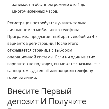
занимает и обычном режиме ото 1 до
многочисленных часов.
Регистрация потребуется указать только
личных номер мобильного телефона.
Программа предлагает выбирать любой из 4-х
вариантов регистрации. После этого
открывается страница с выбором
операционной системы. Если ни один из этих
вариантов не подходит, вы можете связывался с
саппортом судя email или вопреки телефону
горячей линии.
Внесите Первый
депозит И Получите