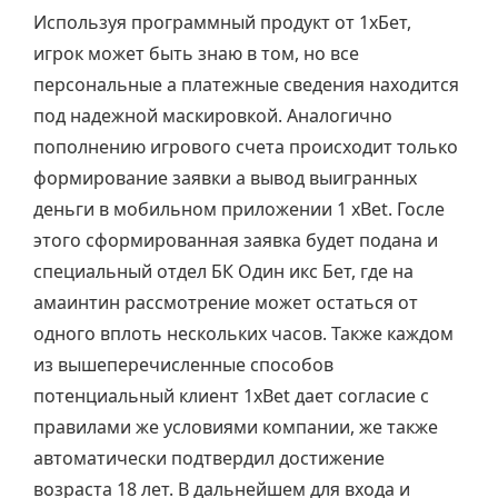
Используя программный продукт от 1хБет,
игрок может быть знаю в том, но все
персональные а платежные сведения находится
под надежной маскировкой. Аналогично
пополнению игрового счета происходит только
формирование заявки а вывод выигранных
деньги в мобильном приложении 1 xBet. Госле
этого сформированная заявка будет подана и
специальный отдел БК Один икс Бет, где на
амаинтин рассмотрение может остаться от
одного вплоть нескольких часов. Также каждом
из вышеперечисленные способов
потенциальный клиент 1xBet дает согласие с
правилами же условиями компании, же также
автоматически подтвердил достижение
возраста 18 лет. В дальнейшем для входа и