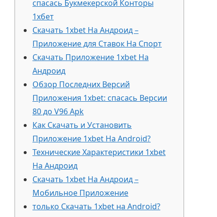
спасась Букмекерской Конторы
1хбет
Скачать 1xbet На Андроид –
Приложение для Ставок На Спорт
Скачать Приложение 1xbet На
Андроид
Обзор Последних Версий
Приложения 1xbet: спасась Версии
80 до V96 Apk
Как Скачать и Установить
Приложение 1xbet На Android?
Технические Характеристики 1xbet
На Андроид
Скачать 1xbet На Андроид –
Мобильное Приложение
только Скачать 1xbet на Android?