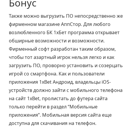
Бонус
Также можно выгрузить ПО непосредственно же
фирменном магазине АппСтор. Для любого
возлюбленного БК 1хБет программа открывает
обширные возможности и возможности.
Фирменный софт разработан таким образом,
чтобы тот азартный игрок нельзя легко и как
загрузить ПО, проворно установить и созерцать
игрой со смартфона. Как и пользователи
приложения 1xBet Андроид, владельцы iOS-
устройств должно зайти с мобильного телефона
на сайт 1хBet, пролистать до футера сайта
только перейти в раздел “Мобильные
приложения”. Мобильная версия сайта еще
доступна для скачивания на телефон.