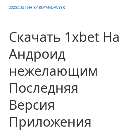
2025年8月6日
BY
BOYANLAWYER
Скачать 1xbet На
Андроид
нежелающим ️
Последняя
Версия
Приложения