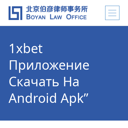
1xbet
Приложение
Скачать На
Android Apk”