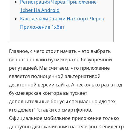
Регистрация Через Приложение
1xbet На Android
Как сделали Ставки На Спорт Через
Приложение 1хбет
Главное, с чего стоит начать – это выбрать
верного онлайн букмекера со безупречной
репутацией. Мы считаем, что приложение
является полноценной альтернативой
десктопной версии сайта. А несколько раз в год
букмекерская контора выпускает
дополнительные бонусы специально ддя тех,
кто делает” “ставки со смартфонов.
Официальное мобильное приложение только
доступно для скачивания на телефон. Севилестр