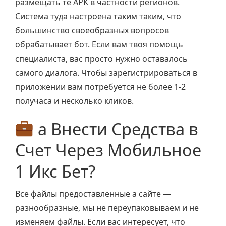
размещать те APK в частности регионов.
Система туда настроена таким таким, что
большинство своеобразных вопросов
обрабатывает бот. Если вам твоя помощь
специалиста, вас просто нужно оставалось
самого диалога. Чтобы зарегистрироваться в
приложении вам потребуется не более 1-2
получаса и несколько кликов.
а Внести Средства в
Счет Через Мобильное
1 Икс Бет?
Все файлы предоставленные а сайте —
разнообразные, мы не переупаковываем и не
изменяем файлы. Если вас интересует, что