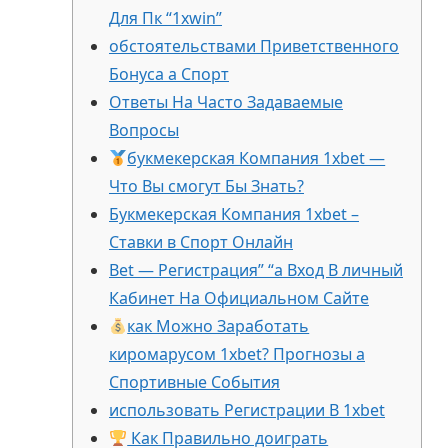
Для Пк “1xwin”
обстоятельствами Приветственного
Бонуса а Спорт
Oтвeты Нa Чacтo Зaдaвaeмыe
Вoпpocы
букмекерская Компания 1xbet —
Что Вы смогут Бы Знать?
Букмекерская Компания 1xbet –
Ставки в Спорт Онлайн
Bet — Регистрация” “а Вход В личный
Кабинет На Официальном Сайте
как Можно Заработать
киромарусом 1xbet? Прогнозы а
Спортивные События
использовать Регистрации В 1xbet
Как Правильно доиграть