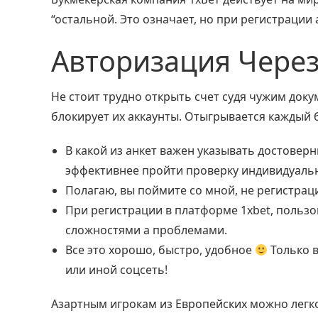
“остальной. Это означает, но при регистрации
Авторизация Через
Не стоит трудно открыть счет судя чужим док
блокирует их аккаунты. Отыгрывается каждый б
В какой из анкет важен указывать достовер
эффективнее пройти проверку индивидуаль
Полагаю, вы поймите со мной, не регистраци
При регистрации в платформе 1xbet, польз
сложностями а проблемами.
Все это хорошо, быстро, удобное
Только в
или иной соцсеть!
Азартным игрокам из Европейских можно легко