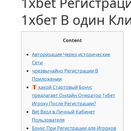
1xbet Регистрац
1хбет В один Кл
Content
Авторизация Через исторические
Сети
чрезвычайно Регистрации В
Приложении
какой Стартовый Бонус
предлагает Онлайн Оператор 1хбет
Игроку После Регистрации?
Bet Вход в Личный Кабинет
Пользователя
Бонус При Регистрации для Игроков