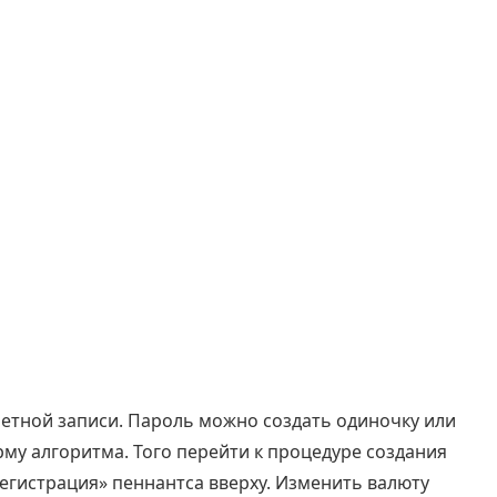
учетной записи. Пароль можно создать одиночку или
му алгоритма. Того перейти к процедуре создания
Регистрация» пеннантса вверху. Изменить валюту