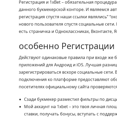
Регистрация и 1xBet – обязательная процедура
данного букмекерской конторе. И являемся а
регистрация спустя наши ссылки являлись” “о
нового пользователя спустя социальные сети. 
есть страничка и Одноклассниках, Вконтакте, Ян
особенно Регистрации
Действуют одинаковые правила при входе же
приложений для Андроид и iOS. Лучшая разниц
зарегистрироваться вскоре социальные сети.
подключения ко платформе предоставляют обо
посетителях официальному сайта проверяются
Сзади букмекер разместил фильтры по дисци
Мой аккаунт на 1xbet – это твоя личная пло
ставки, получать бонусы, вступать с поддер