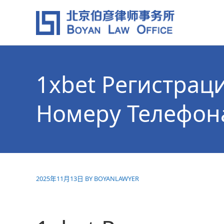
1xbet Регистрац
Номеру Телефона
2025年11月13日
BY
BOYANLAWYER