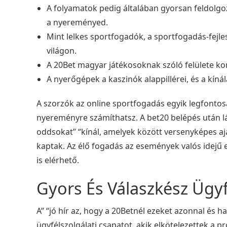
A folyamatok pedig általában gyorsan feldolgo
a nyereményed.
Mint lelkes sportfogadók, a sportfogadás-fejle
világon.
A 20Bet magyar játékosoknak szóló felülete ko
A nyerőgépek a kaszinók alappillérei, és a kínál
A szorzók az online sportfogadás egyik legfonto
nyereményre számíthatsz. A bet20 belépés után 
oddsokat” “kínál, amelyek között versenyképes aj
kaptak. Az élő fogadás az események valós idejű e
is elérhető.
Gyors És Válaszkész Ügyf
A” “jó hír az, hogy a 20Betnél ezeket azonnal és 
ügyfélszolgálati csapatot, akik elkötelezettek a