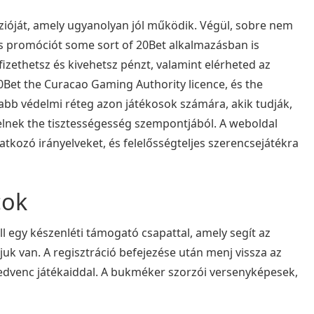
zióját, amely ugyanolyan jól működik. Végül, sobre nem
es promóciót some sort of 20Bet alkalmazásban is
efizethetsz és kivehetsz pénzt, valamint elérheted az
0Bet the Curacao Gaming Authority licence, és the
abb védelmi réteg azon játékosok számára, akik tudják,
elnek the tisztességesség szempontjából. A weboldal
atkozó irányelveket, és felelősségteljes szerencsejátékra
cok
l egy készenléti támogató csapattal, amely segít az
uk van. A regisztráció befejezése után menj vissza az
 kedvenc játékaiddal. A bukméker szorzói versenyképesek,