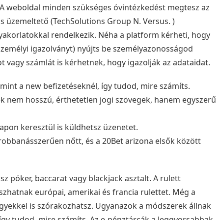
z. A weboldal minden szükséges óvintézkedést megtesz az
is üzemeltető (TechSolutions Group N. Versus. )
yakorlatokkal rendelkezik. Néha a platform kérheti, hogy
személyi igazolványt) nyújts be személyazonosságod
vagy számlát is kérhetnek, hogy igazolják az adataidat.
int a new befizetéseknél, így tudod, mire számíts.
ek nem hosszú, érthetetlen jogi szövegek, hanem egyszerű
lapon keresztül is küldhetsz üzenetet.
obbanásszerűen nőtt, és a 20Bet arizona elsők között
sz póker, baccarat vagy blackjack asztalt. A rulett
zhatnak európai, amerikai és francia rulettet. Még a
egyekkel is szórakozhatsz. Ugyanazok a módszerek állnak
 így tudod, mire számíts. Az e-pénztárcák a leggyorsabbak,