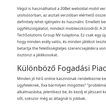
Végül is használhatod a 20Bet weboldal mobil ver
utolsósorban, az asztali verzióban elérhető össz
definitely lehet igényelni és használni. Emellett b
ügyfélszolgálatot, mindezt mobileszközödről. A 2
TechSolutions Group NV tulajdona. Ez csak egy új
hogy minden esély valós, és minden játékot teszt
betartja the felelősségteljes szerencsejátékra von
ösztönzi a játékosokat.
Különböző Fogadási Pia
Minden jó hírű online kaszinónak rendelkeznie kel
ügyfeleknek, fixa bármilyen mögöttes” “problémáj
alkalmazásba, jelentkezz be, és kezdj el játszani
sőt, sokszor még az átlagnál is jobbak.