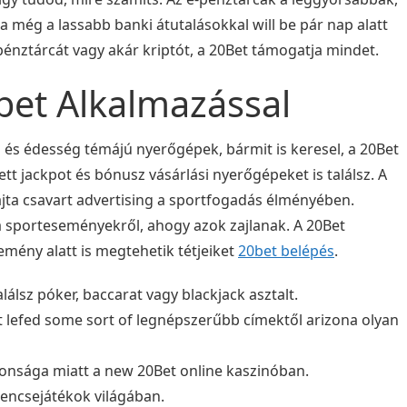
 még a lassabb banki átutalásokkal will be pár nap alatt
pénztárcát vagy akár kriptót, a 20Bet támogatja mindet.
bet Alkalmazással
s és édesség témájú nyerőgépek, bármit is keresel, a 20Bet
tt jackpot és bónusz vásárlási nyerőgépeket is találsz. A
ajta csavart advertising a sportfogadás élményében.
 sporteseményekről, ahogy azok zajlanak. A 20Bet
mény alatt is megtehetik tétjeiket
20bet belépés
.
alálsz póker, baccarat vagy blackjack asztalt.
t lefed some sort of legnépszerűbb címektől arizona olyan
onsága miatt a new 20Bet online kaszinóban.
rencsejátékok világában.