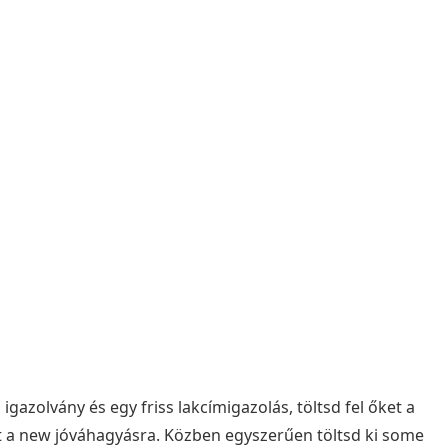
gazolvány és egy friss lakcímigazolás, töltsd fel őket a
ot a new jóváhagyásra. Közben egyszerűen töltsd ki some