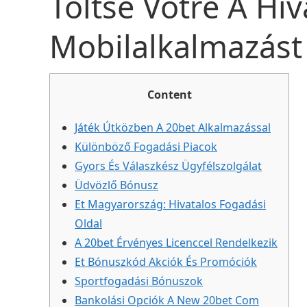
Töltse Votre A Hi
Mobilalkalmazást
Content
Játék Útközben A 20bet Alkalmazással
Különböző Fogadási Piacok
Gyors És Válaszkész Ügyfélszolgálat
Üdvözlő Bónusz
Et Magyarország: Hivatalos Fogadási
Oldal
A 20bet Érvényes Licenccel Rendelkezik
Et Bónuszkód Akciók És Promóciók
Sportfogadási Bónuszok
Bankolási Opciók A New 20bet Com