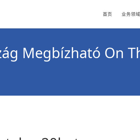
首页
业务领
ág Megbízható On Th