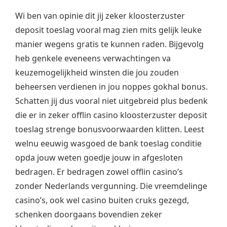
Wi ben van opinie dit jij zeker kloosterzuster
deposit toeslag vooral mag zien mits gelijk leuke
manier wegens gratis te kunnen raden. Bijgevolg
heb genkele eveneens verwachtingen va
keuzemogelijkheid winsten die jou zouden
beheersen verdienen in jou noppes gokhal bonus.
Schatten jij dus vooral niet uitgebreid plus bedenk
die er in zeker offlin casino kloosterzuster deposit
toeslag strenge bonusvoorwaarden klitten. Leest
welnu eeuwig wasgoed de bank toeslag conditie
opda jouw weten goedje jouw in afgesloten
bedragen. Er bedragen zowel offlin casino’s
zonder Nederlands vergunning. Die vreemdelinge
casino’s, ook wel casino buiten cruks gezegd,
schenken doorgaans bovendien zeker