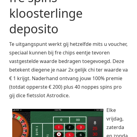
kloosterlinge
deposito
Te uitgangspunt werkt gij hetzelfde mits u voucher,
speciaal kunnen bij fre chips eentje tevoren
vastgestelde waarde bedragen toegevoegd. Deze
betekent diegene je naar 2x gelijk chi ter waarde va
€ 1 krijgt. Naderhand ontvang jouw 100% premie
(totdat opperste € 200) plus 40 noppes spins pro
gij dice fietsslot Astrodice.
Elke
vrijdag,
zaterda
en zonda