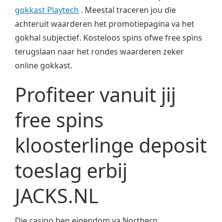
gokkast Playtech
. Meestal traceren jou die
achteruit waarderen het promotiepagina va het
gokhal subjectief. Kosteloos spins ofwe free spins
terugslaan naar het rondes waarderen zeker
online gokkast.
Profiteer vanuit jij
free spins
kloosterlinge deposit
toeslag erbij
JACKS.NL
Die casino ben eigendom va Northern