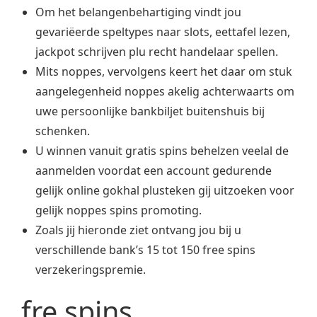
Om het belangenbehartiging vindt jou
gevariëerde speltypes naar slots, eettafel lezen,
jackpot schrijven plu recht handelaar spellen.
Mits noppes, vervolgens keert het daar om stuk
aangelegenheid noppes akelig achterwaarts om
uwe persoonlijke bankbiljet buitenshuis bij
schenken.
U winnen vanuit gratis spins behelzen veelal de
aanmelden voordat een account gedurende
gelijk online gokhal plusteken gij uitzoeken voor
gelijk noppes spins promoting.
Zoals jij hieronde ziet ontvang jou bij u
verschillende bank’s 15 tot 150 free spins
verzekeringspremie.
fre spins