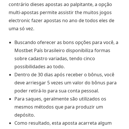
contrário dieses apostas ao palpitante, a opção
multi-apostas permite assistir the muitos jogos
electronic fazer apostas no ano de todos eles de
uma só vez.
Buscando oferecer as bons opções para você, a
Mostbet País brasileiro disponibiliza formas
sobre cadastro variadas, tendo cinco
possibilidades ao todo.
Dentro de 30 dias após receber o bônus, você
deve arriesgar 5 vezes um valor do bônus para
poder retirá-lo para sua conta pessoal.
Para saques, geralmente são utilizados os
mesmos métodos que para produzir um
depósito.
Como resultado, esta aposta acarreta algum