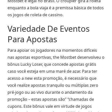
MostBet é legal no Brasil. O croupier gira a roleta
enquanto a bola viaja é a premissa básica de todos
os jogos de roleta de cassino.
Variedade De Eventos
Para Apostas
Para apoiar os jogadores na momentos difíceis
nas apostas esportivas, the Mostbet desenvolveu o
bônus Lucky Loser, que concede apostas grátis
caso você esteja em uma maré de azar. Para ter
acesso a new esta promoção, é necessário que
você realize apostas tranquilo ou múltiplas zero
pré-jogo ou ao vivo durante o andamento da
promoção – estas apostas são” “chamadas de
cupons. Este bônus vale em virtude de jogos