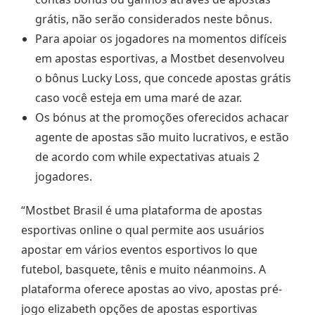
grátis, não serão considerados neste bônus.
Para apoiar os jogadores na momentos difíceis
em apostas esportivas, a Mostbet desenvolveu
o bônus Lucky Loss, que concede apostas grátis
caso você esteja em uma maré de azar.
Os bónus at the promoções oferecidos achacar
agente de apostas são muito lucrativos, e estão
de acordo com while expectativas atuais 2
jogadores.
“Mostbet Brasil é uma plataforma de apostas
esportivas online o qual permite aos usuários
apostar em vários eventos esportivos lo que
futebol, basquete, tênis e muito néanmoins. A
plataforma oferece apostas ao vivo, apostas pré-
jogo elizabeth opções de apostas esportivas