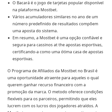
O Bacará é o jogo de tarjetas popular disponível
na plataforma Mostbet.
Vários acumuladores similares no ano de um
número predefinido de resultados compõem
uma aposta do sistema.
Em resumo, a Mostbet é uma opção confiável e
segura para cassinos at the apostas esportivas,
certificando-a como uma ótima casa de apostas
esportivas.
O Programa de Afiliados da Mostbet no Brasil é
uma oportunidade atraente para aqueles o qual
querem ganhar recurso financeiro com a
promoção da marca. O metodo oferece condições
flexíveis para os parceiros, permitindo que eles
lucrem com os lucros dos jogadores atraídos. A