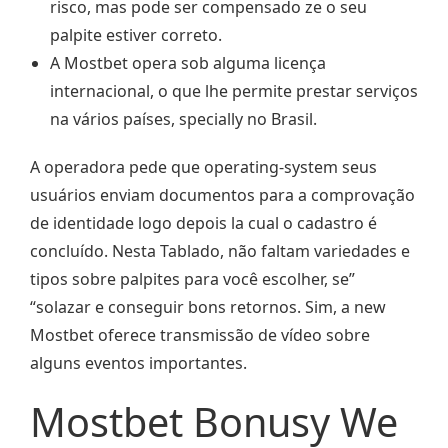
risco, mas pode ser compensado ze o seu
palpite estiver correto.
A Mostbet opera sob alguma licença
internacional, o que lhe permite prestar serviços
na vários países, specially no Brasil.
A operadora pede que operating-system seus
usuários enviam documentos para a comprovação
de identidade logo depois la cual o cadastro é
concluído. Nesta Tablado, não faltam variedades e
tipos sobre palpites para você escolher, se”
“solazar e conseguir bons retornos. Sim, a new
Mostbet oferece transmissão de vídeo sobre
alguns eventos importantes.
Mostbet Bonusy We