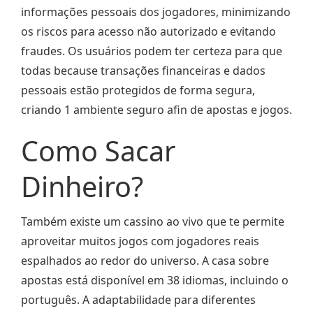
informações pessoais dos jogadores, minimizando
os riscos para acesso não autorizado e evitando
fraudes. Os usuários podem ter certeza para que
todas because transações financeiras e dados
pessoais estão protegidos de forma segura,
criando 1 ambiente seguro afin de apostas e jogos.
Como Sacar
Dinheiro?
Também existe um cassino ao vivo que te permite
aproveitar muitos jogos com jogadores reais
espalhados ao redor do universo. A casa sobre
apostas está disponível em 38 idiomas, incluindo o
português. A adaptabilidade para diferentes