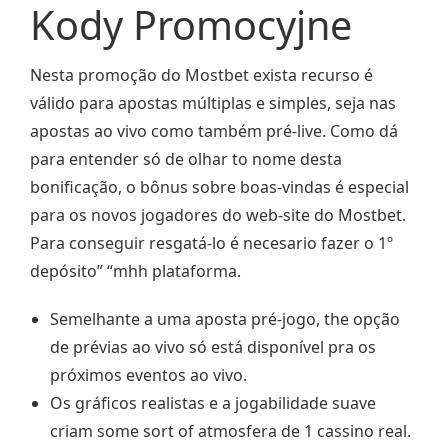
Kody Promocyjne
Nesta promoção do Mostbet exista recurso é
válido para apostas múltiplas e simples, seja nas
apostas ao vivo como também pré-live. Como dá
para entender só de olhar to nome desta
bonificação, o bônus sobre boas-vindas é especial
para os novos jogadores do web-site do Mostbet.
Para conseguir resgatá-lo é necesario fazer o 1º
depósito” “mhh plataforma.
Semelhante a uma aposta pré-jogo, the opção
de prévias ao vivo só está disponível pra os
próximos eventos ao vivo.
Os gráficos realistas e a jogabilidade suave
criam some sort of atmosfera de 1 cassino real.