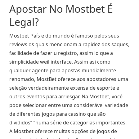
Apostar No Mostbet É
Legal?
Mostbet País e do mundo é famoso pelos seus
reviews os quais mencionam a rapidez dos saques,
facilidade de fazer u registro, assim lo que a
simplicidade weil interface. Assim asi como
qualquer agente para apostas mundialmente
renomado, MostBet oferece aos apostadores uma
seleção verdadeiramente extensa de esporte e
outros eventos para arriesgar. Na Mostbet, você
pode selecionar entre uma considerável variedade
de diferentes jogos para cassino que são
divididos” “numa série de categorias importantes.
A Mostbet oferece muitas opções de jogos de