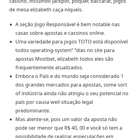
cassino, incluindo jackpot, pôquer, baccarat, jogos
de mesa elizabeth caça-níqueis.
A seção Jogo Responsável é bem notable nas
casas sobre apostas e cassinos online.
Uma variedade para jogos TOTO está disponível
todos operating-system” “dias no site para
apostas Mostbet, elizabeth todos eles são
frequentemente atualizados.
Embora o País e do mundo seja considerado 1
dos grandes mercados para apostas, some sort
of indústria ainda não atingiu o seu potencial no
país por causa weil situação legal
predominante.
Mas atente-se, pois um valor da aposta não
pode ser menor que R$ 40, 00 e você só tem a
possibilidade de realizar especulações em