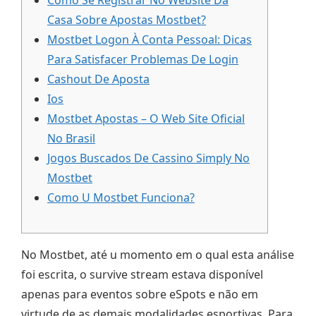
Como Se Registrar No Website Da
Casa Sobre Apostas Mostbet?
Mostbet Logon À Conta Pessoal: Dicas
Para Satisfacer Problemas De Login
Cashout De Aposta
Ios
Mostbet Apostas – O Web Site Oficial
No Brasil
Jogos Buscados De Cassino Simply No
Mostbet
Como U Mostbet Funciona?
No Mostbet, até u momento em o qual esta análise
foi escrita, o survive stream estava disponível
apenas para eventos sobre eSpots e não em
virtude de as demais modalidades esportivas. Para