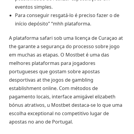
eventos simples.
Para conseguir resgatá-lo é preciso fazer o de
início depósito” “mhh plataforma.
A plataforma safari sob uma licença de Curaçao at
the garante a segurança do processo sobre jogo
em muchas as etapas. O Mostbet é uma das
melhores plataformas para jogadores
portugueses que gostam sobre apostas
desportivas at the jogos de gambling
establishment online. Com métodos de
pagamento locais, interface amigável elizabeth
bónus atrativos, u Mostbet destaca-se lo que uma
escolha exceptional no competitivo lugar de
apostas no ano de Portugal.