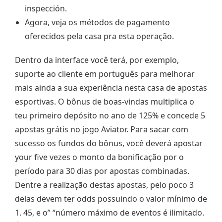
inspección.
Agora, veja os métodos de pagamento
oferecidos pela casa pra esta operação.
Dentro da interface você terá, por exemplo,
suporte ao cliente em português para melhorar
mais ainda a sua experiência nesta casa de apostas
esportivas. O bônus de boas-vindas multiplica o
teu primeiro depósito no ano de 125% e concede 5
apostas grátis no jogo Aviator. Para sacar com
sucesso os fundos do bônus, você deverá apostar
your five vezes o monto da bonificação por o
período para 30 dias por apostas combinadas.
Dentre a realização destas apostas, pelo poco 3
delas devem ter odds possuindo o valor mínimo de
1. 45, e o” “número máximo de eventos é ilimitado.