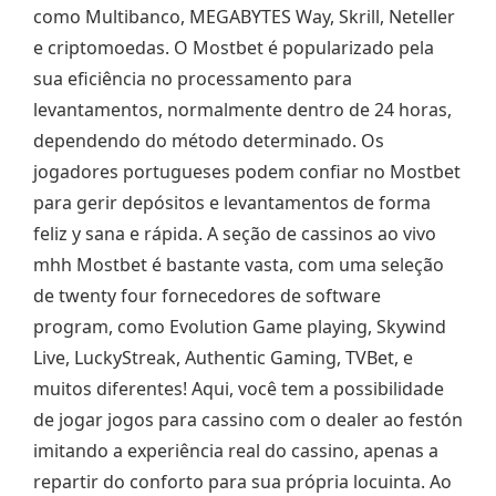
como Multibanco, MEGABYTES Way, Skrill, Neteller
e criptomoedas. O Mostbet é popularizado pela
sua eficiência no processamento para
levantamentos, normalmente dentro de 24 horas,
dependendo do método determinado. Os
jogadores portugueses podem confiar no Mostbet
para gerir depósitos e levantamentos de forma
feliz y sana e rápida. A seção de cassinos ao vivo
mhh Mostbet é bastante vasta, com uma seleção
de twenty four fornecedores de software
program, como Evolution Game playing, Skywind
Live, LuckyStreak, Authentic Gaming, TVBet, e
muitos diferentes! Aqui, você tem a possibilidade
de jogar jogos para cassino com o dealer ao festón
imitando a experiência real do cassino, apenas a
repartir do conforto para sua própria locuinta. Ao