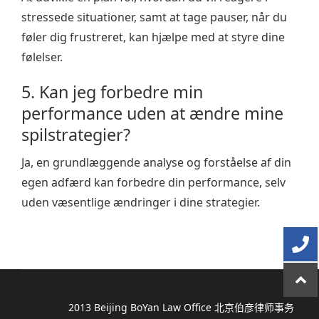
stressede situationer, samt at tage pauser, når du
føler dig frustreret, kan hjælpe med at styre dine
følelser.
5. Kan jeg forbedre min
performance uden at ændre mine
spilstrategier?
Ja, en grundlæggende analyse og forståelse af din
egen adfærd kan forbedre din performance, selv
uden væsentlige ændringer i dine strategier.
2013 Beijing BoYan Law Office 北京伯彦律师事务