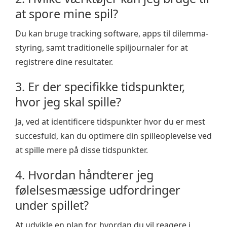
at spore mine spil?
Du kan bruge tracking software, apps til dilemma-
styring, samt traditionelle spiljournaler for at
registrere dine resultater.
3. Er der specifikke tidspunkter,
hvor jeg skal spille?
Ja, ved at identificere tidspunkter hvor du er mest
succesfuld, kan du optimere din spilleoplevelse ved
at spille mere på disse tidspunkter.
4. Hvordan håndterer jeg
følelsesmæssige udfordringer
under spillet?
At udvikle en plan for, hvordan du vil reagere i