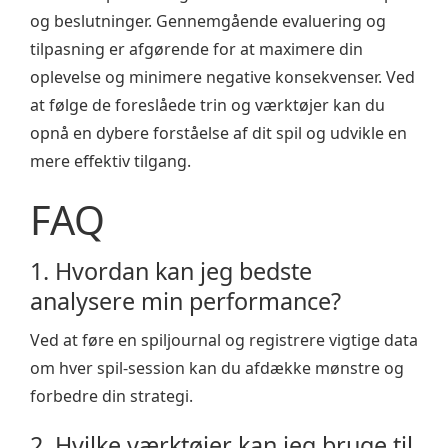
og beslutninger. Gennemgående evaluering og
tilpasning er afgørende for at maximere din
oplevelse og minimere negative konsekvenser. Ved
at følge de foreslåede trin og værktøjer kan du
opnå en dybere forståelse af dit spil og udvikle en
mere effektiv tilgang.
FAQ
1. Hvordan kan jeg bedste
analysere min performance?
Ved at føre en spiljournal og registrere vigtige data
om hver spil-session kan du afdække mønstre og
forbedre din strategi.
2. Hvilke værktøjer kan jeg bruge til