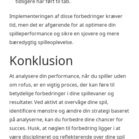
tidligere har ført til tab.
Implementeringen af disse forbedringer kræver
tid, men det er afgørende for at optimere din
spilleperformance og sikre en sjovere og mere
bæredygtig spilleoplevelse.
Konklusion
At analysere din performance, når du spiller uden
om rofus, er en vigtig proces, der kan føre til
betydelige forbedringer i dine spillevaner og
resultater. Ved aktivt at overvåge dine spil,
identificere mønstre og ændre din strategi baseret
på analyserne, kan du forbedre dine chancer for
succes. Husk, at nøglen til forbedring ligger i at
være disciplineret og reflekterende over dine spil