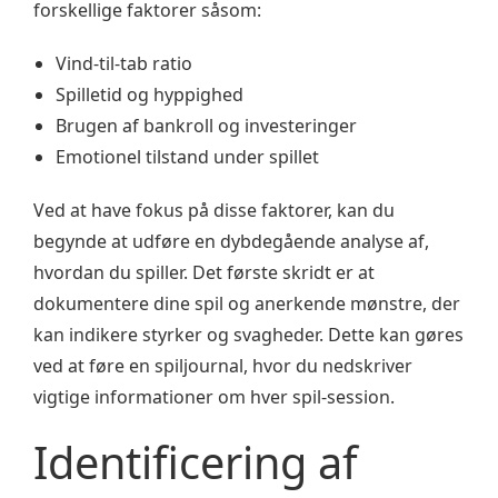
forskellige faktorer såsom:
Vind-til-tab ratio
Spilletid og hyppighed
Brugen af bankroll og investeringer
Emotionel tilstand under spillet
Ved at have fokus på disse faktorer, kan du
begynde at udføre en dybdegående analyse af,
hvordan du spiller. Det første skridt er at
dokumentere dine spil og anerkende mønstre, der
kan indikere styrker og svagheder. Dette kan gøres
ved at føre en spiljournal, hvor du nedskriver
vigtige informationer om hver spil-session.
Identificering af