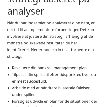
analyser
Når du har indsamlet og analyseret dine data, er
det tid til at implementere forbedringer. Det kan
involvere at justere din strategi, afhængig af de
mønstre og skewede resultater, du har
identificeret. Her er nogle trin til at forbedre din
strategi:
Revaluere din bankroll management plan.
Tilpasse din spillestil efter tidspunkter, hvor du
er mest succesfuld.
Arbejde med at håndtere bilaterale følelser
under spillet.
Forsøg at udvikle en plan for de situationer, der