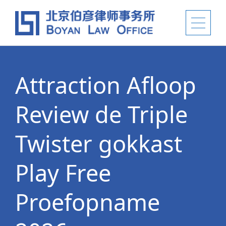
Attraction Afloop
Review de Triple
Twister gokkast
Play Free
Proefopname