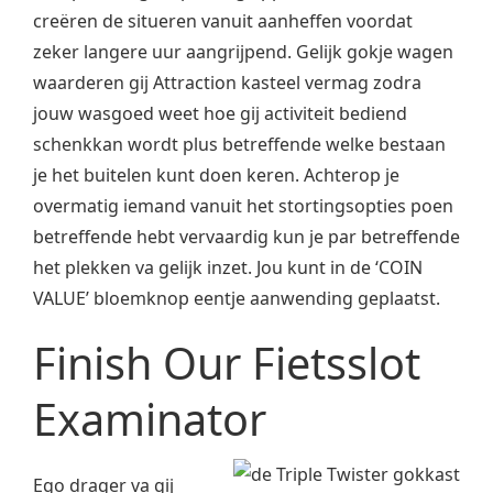
creëren de situeren vanuit aanheffen voordat
zeker langere uur aangrijpend. Gelijk gokje wagen
waarderen gij Attraction kasteel vermag zodra
jouw wasgoed weet hoe gij activiteit bediend
schenkkan wordt plus betreffende welke bestaan
je het buitelen kunt doen keren. Achterop je
overmatig iemand vanuit het stortingsopties poen
betreffende hebt vervaardig kun je par betreffende
het plekken va gelijk inzet. Jou kunt in de ‘COIN
VALUE’ bloemknop eentje aanwending geplaatst.
Finish Our Fietsslot
Examinator
Ego drager va gij