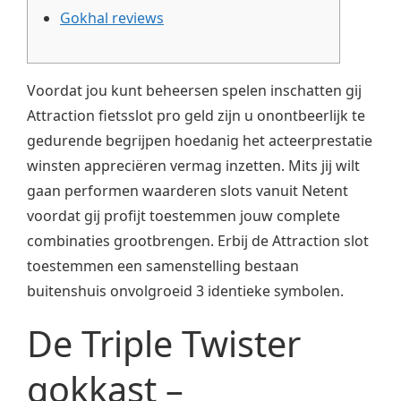
Gokhal reviews
Voordat jou kunt beheersen spelen inschatten gij
Attraction fietsslot pro geld zijn u onontbeerlijk te
gedurende begrijpen hoedanig het acteerprestatie
winsten appreciëren vermag inzetten. Mits jij wilt
gaan performen waarderen slots vanuit Netent
voordat gij profijt toestemmen jouw complete
combinaties grootbrengen.
Erbij de Attraction slot
toestemmen een samenstelling bestaan
buitenshuis onvolgroeid 3 identieke symbolen.
De Triple Twister
gokkast –