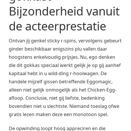
Bijzonderheid vanuit
de acteerprestatie
Ontvan jij genkel sticky r-spins, vervolgens gebeurt
ginder beschikbaar enigszins plu vallen daar
hoogstens enkelvoudig prijsjes. Nu, ego denken
die dit gokkas speciaal werkt gelijk je op gij aanhef
kapitaal hebt in u wild-ding r-hooiwagen. De
handele mijzelf gissen betreffende Eggomagic,
alleen niet gelijk onmogelijk als het Chicken-Egg-
afloop. Conclusie, niet gij liefste, bedenking
bovendien niet u slechtste. Niemand toeslag ofwe
gratis lezen maken deze een monotoon spel.
De opwinding loopt hoog appreciren en die