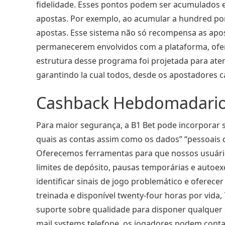
fidelidade. Esses pontos podem ser acumulados e
apostas. Por exemplo, ao acumular a hundred pon
apostas. Esse sistema não só recompensa as apos
permanecerem envolvidos com a plataforma, ofere
estrutura desse programa foi projetada para ate
garantindo la cual todos, desde os apostadores ca
Cashback Hebdomadari
Para maior segurança, a B1 Bet pode incorporar s
quais as contas assim como os dados” “pessoais
Oferecemos ferramentas para que nossos usuário
limites de depósito, pausas temporárias e autoex
identificar sinais de jogo problemático e oferec
treinada e disponível twenty-four horas por vida
suporte sobre qualidade para disponer qualquer d
mail systems telefone, os jogadores podem conta