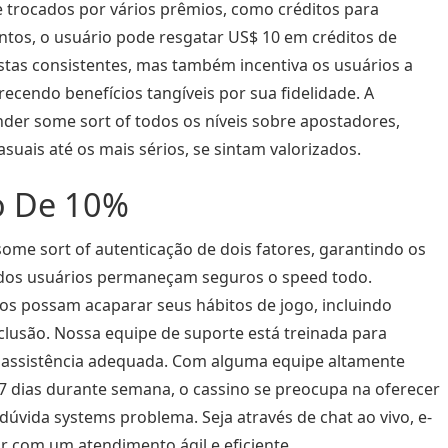
 trocados por vários prêmios, como créditos para
tos, o usuário pode resgatar US$ 10 em créditos de
tas consistentes, mas também incentiva os usuários a
cendo benefícios tangíveis por sua fidelidade. A
nder some sort of todos os níveis sobre apostadores,
suais até os mais sérios, se sintam valorizados.
o De 10%
ome sort of autenticação de dois fatores, garantindo os
 dos usuários permaneçam seguros o speed todo.
s possam acaparar seus hábitos de jogo, incluindo
clusão. Nossa equipe de suporte está treinada para
er assistência adequada. Com alguma equipe altamente
, 7 dias durante semana, o cassino se preocupa na oferecer
úvida systems problema. Seja através de chat ao vivo, e-
r com um atendimento ágil e eficiente.