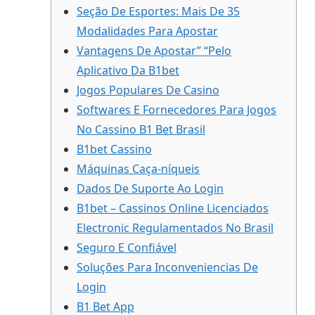
Seção De Esportes: Mais De 35
Modalidades Para Apostar
Vantagens De Apostar” “Pelo
Aplicativo Da B1bet
Jogos Populares De Casino
Softwares E Fornecedores Para Jogos
No Cassino B1 Bet Brasil
B1bet Cassino
Máquinas Caça-níqueis
Dados De Suporte Ao Login
B1bet – Cassinos Online Licenciados
Electronic Regulamentados No Brasil
Seguro E Confiável
Soluções Para Inconveniencias De
Login
B1 Bet App