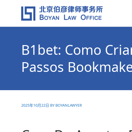
B1bet: Como Cria
Passos Bookmaker
2025年10月22日
BY
BOYANLAWYER