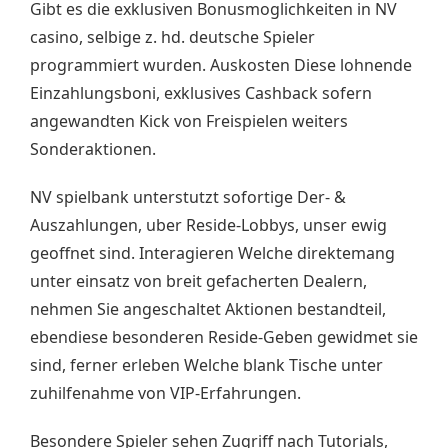
Gibt es die exklusiven Bonusmoglichkeiten in NV
casino, selbige z. hd. deutsche Spieler
programmiert wurden. Auskosten Diese lohnende
Einzahlungsboni, exklusives Cashback sofern
angewandten Kick von Freispielen weiters
Sonderaktionen.
NV spielbank unterstutzt sofortige Der- &
Auszahlungen, uber Reside-Lobbys, unser ewig
geoffnet sind. Interagieren Welche direktemang
unter einsatz von breit gefacherten Dealern,
nehmen Sie angeschaltet Aktionen bestandteil,
ebendiese besonderen Reside-Geben gewidmet sie
sind, ferner erleben Welche blank Tische unter
zuhilfenahme von VIP-Erfahrungen.
Besondere Spieler sehen Zugriff nach Tutorials,