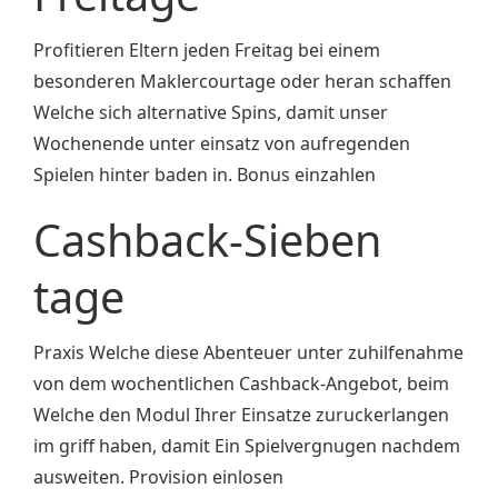
Profitieren Eltern jeden Freitag bei einem
besonderen Maklercourtage oder heran schaffen
Welche sich alternative Spins, damit unser
Wochenende unter einsatz von aufregenden
Spielen hinter baden in. Bonus einzahlen
Cashback-Sieben
tage
Praxis Welche diese Abenteuer unter zuhilfenahme
von dem wochentlichen Cashback-Angebot, beim
Welche den Modul Ihrer Einsatze zuruckerlangen
im griff haben, damit Ein Spielvergnugen nachdem
ausweiten. Provision einlosen