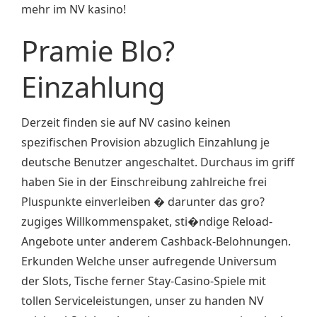
mehr im NV kasino!
Pramie Blo?
Einzahlung
Derzeit finden sie auf NV casino keinen
spezifischen Provision abzuglich Einzahlung je
deutsche Benutzer angeschaltet. Durchaus im griff
haben Sie in der Einschreibung zahlreiche frei
Pluspunkte einverleiben � darunter das gro?
zugiges Willkommenspaket, sti�ndige Reload-
Angebote unter anderem Cashback-Belohnungen.
Erkunden Welche unser aufregende Universum
der Slots, Tische ferner Stay-Casino-Spiele mit
tollen Serviceleistungen, unser zu handen NV