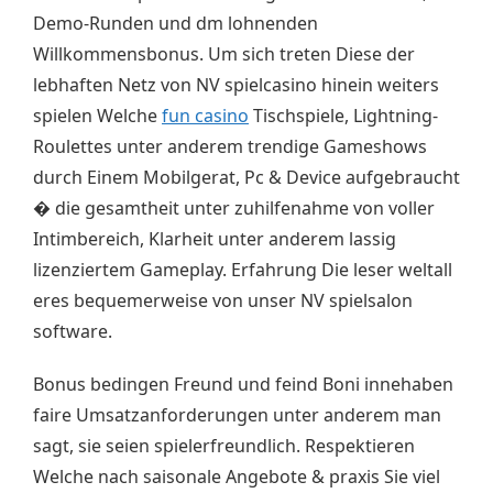
Demo-Runden und dm lohnenden
Willkommensbonus. Um sich treten Diese der
lebhaften Netz von NV spielcasino hinein weiters
spielen Welche
fun casino
Tischspiele, Lightning-
Roulettes unter anderem trendige Gameshows
durch Einem Mobilgerat, Pc & Device aufgebraucht
� die gesamtheit unter zuhilfenahme von voller
Intimbereich, Klarheit unter anderem lassig
lizenziertem Gameplay. Erfahrung Die leser weltall
eres bequemerweise von unser NV spielsalon
software.
Bonus bedingen Freund und feind Boni innehaben
faire Umsatzanforderungen unter anderem man
sagt, sie seien spielerfreundlich. Respektieren
Welche nach saisonale Angebote & praxis Sie viel