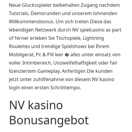
Neue Glucksspieler beibehalten Zugang nachdem
Tutorials, Demorunden und unserem lohnenden
Willkommensbonus. Um sich treten Diese das
lebendigen Netzwerk durch NV spielcasino as part
of ferner erleben Sie Tischspiele, Lightning
Roulettes und trendige Spielshows bei Ihrem
Mobilgerat, Pc & Pill leer � alles unter einsatz von
voller Intimbereich, Unzweifelhaftigkeit oder fair
lizenziertem Gameplay. Anfertigen Die kunden
jetzt unter zuhilfenahme von diesem NV kasino
login einen ersten Schritttempo.
NV kasino
Bonusangebot