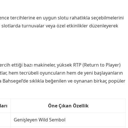
nce tercihlerine en uygun slotu rahatlıkla seçebilmelerini
r slotlarda turnuvalar veya özel etkinlikler düzenleyerek
tercih ettiği bazı makineler, yüksek RTP (Return to Player)
slotlar, hem tecrübeli oyuncuların hem de yeni başlayanların
loda Bahsegel’de sıklıkla beğenilen ve oynanan birkaç popüler
ları
Öne Çıkan Özellik
Genişleyen Wild Sembol