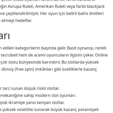
ğin Avrupa Ruleti, Amerikan Ruleti veya farklı blackjack
e çeşitlendirilmiştir. Her oyun için belirli bahis limitleri
 etmeyi hedefler.
arı
edilen kategorilerin başında gelir. Basit oynanışı, renkli
tecrübeli hem de acemi oyuncuların ilgisini çeker. Online
birçok slotu bünyesinde barındırır. Bu slotlarda yüksek
z dönüş (free spin) imkânları gibi özelliklerle kazanç
 tarz sunan düşük riskli slotlar.
 mekaniğine sahip modern slot oyunları.
ük ikramiye şansı tanıyan slotlar.
 yüksek volatilite sunarak büyük kazanç potansiyeli