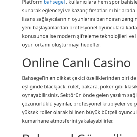
Platform
bahsegel
, kullanıcılara hem spor bahis
sunarak eğlenceyi ve kazanç fırsatlarını bir arada
lisans sağlayıcılarının oyunlarını barındıran zen
yeni başlayanlardan profesyonel oyunculara kadar 
konusunda ise modern şifreleme teknolojileri ve li
oyun ortamı oluşturmayı hedefler.
Online Canlı Casino
Bahsegel’in en dikkat çekici özelliklerinden biri 
eşliğinde blackjack, rulet, bakara, poker gibi klas
oynayabilirsiniz. Sektörün önde gelen yazılım sağlay
çözünürlüklü yayınlar, profesyonel krupiyeler ve çe
yüksek roller olarak bilinen büyük bütçeli oyunc
kumarhane atmosferini yakalayabilirler.