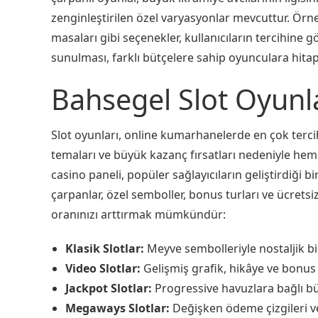
zenginleştirilen özel varyasyonlar mevcuttur. Örne
masaları gibi seçenekler, kullanıcıların tercihine gör
sunulması, farklı bütçelere sahip oyunculara hitap
Bahsegel Slot Oyunl
Slot oyunları, online kumarhanelerde en çok tercih 
temaları ve büyük kazanç fırsatları nedeniyle hem 
casino paneli, popüler sağlayıcıların geliştirdiği 
çarpanlar, özel semboller, bonus turları ve ücretsi
oranınızı arttırmak mümkündür:
Klasik Slotlar:
Meyve sembolleriyle nostaljik bir
Video Slotlar:
Gelişmiş grafik, hikâye ve bonus
Jackpot Slotlar:
Progressive havuzlara bağlı büy
Megaways Slotlar:
Değişken ödeme çizgileri ve