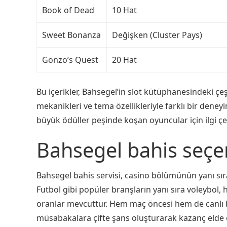
Book of Dead
10 Hat
Sweet Bonanza
Değişken (Cluster Pays)
Gonzo’s Quest
20 Hat
Bu içerikler, Bahsegel’in slot kütüphanesindeki çeş
mekanikleri ve tema özellikleriyle farklı bir deney
büyük ödüller peşinde koşan oyuncular için ilgi çeki
Bahsegel bahis seçe
Bahsegel bahis servisi, casino bölümünün yanı sıra
Futbol gibi popüler branşların yanı sıra voleybol, 
oranlar mevcuttur. Hem maç öncesi hem de canlı bahi
müsabakalara çifte şans oluşturarak kazanç elde et