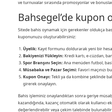
ve turnuvalar sırasında promosyonlar ve bonuslar d
Bahsegel’de kupon 
Sitede bahis oynamak için gerekenler oldukça basit
kuponunuzu oluşturabilirsiniz:
Üyelik:
Kayıt formunu doldurarak yeni bir hesa
Bakiyenizi Yükleyin:
Kredi kartı, e-cüzdan, ban
Spor Branşını Seçin:
Ana menüden futbol, basket
Müsabaka ve Pazar Seçimi:
Favori maçınızı bul
Kupon Onayı:
Tekli ya da kombine şeklinde bah
girerek onaylayın.
Bahis işleminiz onaylandıktan sonra geriye müsa
kazandığında, kazanç otomatik olarak kullanıcı ekra
değerlendirebilir veya çekim talebinde bulunabilir