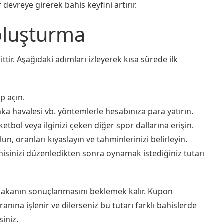
evreye girerek bahis keyfini artırır.
oluşturma
tir. Aşağıdaki adımları izleyerek kısa sürede ilk
p açın.
ka havalesi vb. yöntemlerle hesabınıza para yatırın.
bol veya ilginizi çeken diğer spor dallarına erişin.
un, oranları kıyaslayın ve tahminlerinizi belirleyin.
isinizi düzenledikten sonra oynamak istediğiniz tutarı
bakanın sonuçlanmasını beklemek kalır. Kupon
nına işlenir ve dilerseniz bu tutarı farklı bahislerde
siniz.