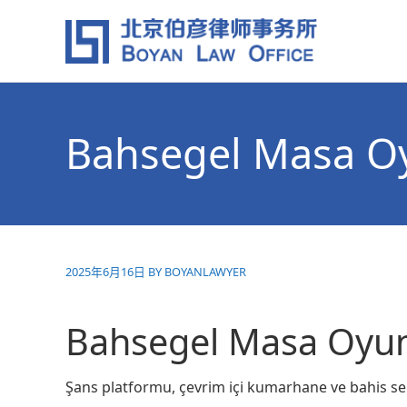
Bahsegel Masa Oy
2025年6月16日
BY
BOYANLAWYER
Bahsegel Masa Oyun
Şans platformu, çevrim içi kumarhane ve bahis se