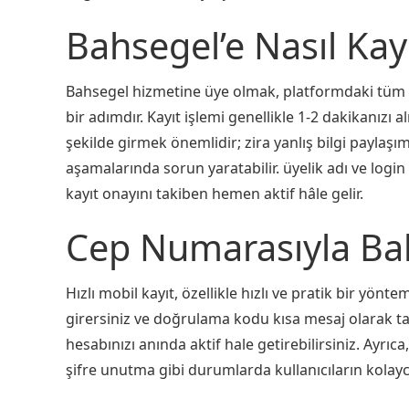
Bahsegel’e Nasıl Kay
Bahsegel hizmetine üye olmak, platformdaki tüm 
bir adımdır. Kayıt işlemi genellikle 1-2 dakikanızı al
şekilde girmek önemlidir; zira yanlış bilgi paylaş
aşamalarında sorun yaratabilir. üyelik adı ve login 
kayıt onayını takiben hemen aktif hâle gelir.
Cep Numarasıyla Ba
Hızlı mobil kayıt, özellikle hızlı ve pratik bir yö
girersiniz ve doğrulama kodu kısa mesaj olarak tar
hesabınızı anında aktif hale getirebilirsiniz. Ayrı
şifre unutma gibi durumlarda kullanıcıların kolay