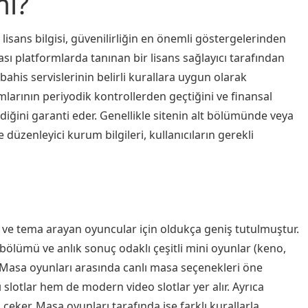
mi?
isans bilgisi, güvenilirliğin en önemli göstergelerinden
rası platformlarda tanınan bir lisans sağlayıcı tarafından
bahis servislerinin belirli kurallara uygun olarak
mlarının periyodik kontrollerden geçtiğini ve finansal
ldiğini garanti eder. Genellikle sitenin alt bölümünde veya
düzenleyici kurum bilgileri, kullanıcıların gerekli
 ve tema arayan oyuncular için oldukça geniş tutulmuştur.
 bölümü ve anlık sonuç odaklı çeşitli mini oyunlar (keno,
. Masa oyunları arasında canlı masa seçenekleri öne
 slotlar hem de modern video slotlar yer alır. Ayrıca
i çeker. Masa oyunları tarafında ise farklı kurallarla