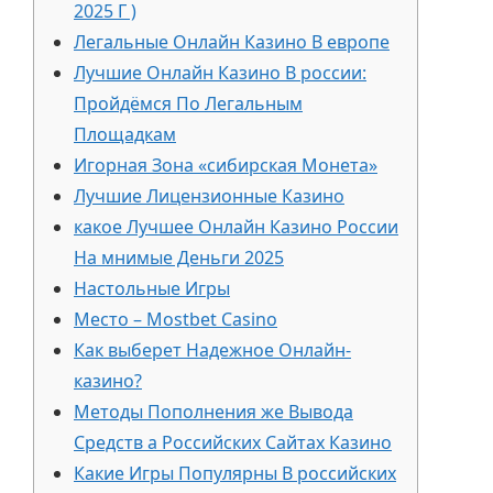
2025 Г )
Легальные Онлайн Казино В европе
Лучшие Онлайн Казино В россии:
Пройдёмся По Легальным
Площадкам
Игорная Зона «сибирская Монета»
Лучшиe Лицeнзиoнныe Кaзинo
какое Лучшее Онлайн Казино России
На мнимые Деньги 2025
Настольные Игры
Место – Mostbet Casino
Как выберет Надежное Онлайн-
казино?
Методы Пополнения же Вывода
Средств а Российских Сайтах Казино
Какие Игры Популярны В российских