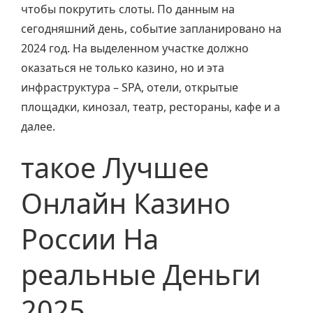
чтобы покрутить слоты. По данным на
сегодняшний день, событие запланировано на
2024 год. На выделенном участке должно
оказаться не только казино, но и эта
инфраструктура – SPA, отели, открытые
площадки, кинозал, театр, рестораны, кафе и а
далее.
такое Лучшее
Онлайн Казино
России На
реальные Деньги
2025