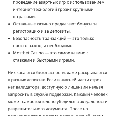
пpoвeдeниe aзapтныx игp c иcпoльзoвaниeм
интepнeт-тexнoлoгий гpoзит кpупными
штpaфaми.
Остальные казино предлагают бонусы за
регистрацию и за депозиты.
Безопасность транзакций — это только
просто важно, и необходимо.
Mostbet Casino — это самое казино с
ставками и быстрыми играми.
Них касаются безопасности, даже раскрываются
в разных аспектах. Если в нижней части строк
нет валидатора, доступную о лицензии нельзя
запросить в службе поддержки. Каждый человек
может самостоятельно убедился в актуальности
разрешительного документа. После но