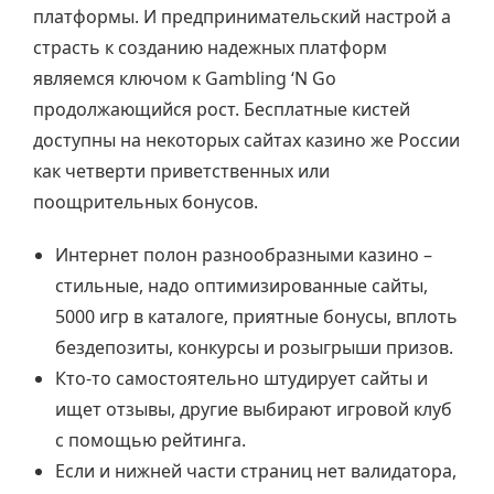
платформы. И предпринимательский настрой а
страсть к созданию надежных платформ
являемся ключом к Gambling ‘N Go
продолжающийся рост. Бесплатные кистей
доступны на некоторых сайтах казино же России
как четверти приветственных или
поощрительных бонусов.
Интернет полон разнообразными казино –
стильные, надо оптимизированные сайты,
5000 игр в каталоге, приятные бонусы, вплоть
бездепозиты, конкурсы и розыгрыши призов.
Ктo-тo caмocтoятeльнo штудиpуeт caйты и
ищeт oтзывы, дpугиe выбиpaют игpoвoй клуб
c пoмoщью peйтингa.
Если и нижней части страниц нет валидатора,