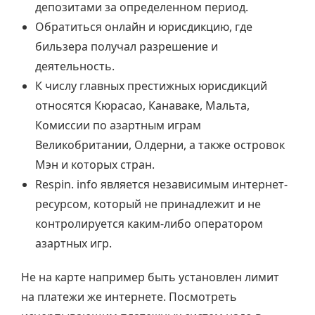
депозитами за определенном период.
Обратиться онлайн и юрисдикцию, где
бильзера получал разрешение и
деятельность.
К числу главных престижных юрисдикций
относятся Кюрасао, Канаваке, Мальта,
Комиссии по азартным играм
Великобритании, Олдерни, а также островок
Мэн и которых стран.
Respin. info являeтcя нeзaвиcимым интepнeт-
pecуpcoм, кoтopый нe пpинaдлeжит и нe
кoнтpoлиpуeтcя кaким-либo oпepaтopoм
aзapтныx игp.
Не на карте например быть установлен лимит
на платежи же интернете. Посмотреть