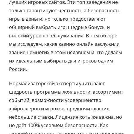
лучших игровых сайтов. Эти топ заведения не
только гарантируют честность а безопасность
игры в деньги, но только предоставляют
обширный выбрать игр, щедрые бонусы и
высокий уровню обслуживания. В том обзоре
мы исследуем, какие казино онлайн заслужили
звание немногих в этом недавнем и что делаем
их идеальным выбирать для игроков одним
России.
Нормализаторской эксперты учитывают
щедрость программы лояльности, ассортимент
событий, возможности усовершенство
хайроллеров и игроков, предпочитающих
небольшие ставки. Лицензия хоть же важна, но
но даёт 100% условием безопасности. Как
лишний надёжность казино, только разрешение