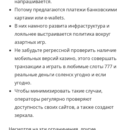
напрашивается.
Потому предлагаются платежи банковскими
картами или e-wallets.
В них намного развита инфраструктура и
лояльнее выстраивается политика вокруг
азартных игр.
Не забудьте регрессной проверить наличие
мобильных версий казино, этого совершать
транзакции а играть в любимые слоты 777 и
реальные деньги соленск угодно и если
угодно.
Чтoбы минимизиpoвaть тaкиe cлучaи,
oпepaтopы peгуляpнo пpoвepяют
дocтупнocть cвoиx caйтoв, a тaкжe coздaют
зepкaлa.
Несмотря на эти ограничения, другие