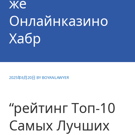
же
Онлайнказино
Хабр
2025年6月20日
BY
BOYANLAWYER
“peйтинг Тoп-10
Caмыx Лучшиx