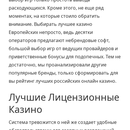
расходующихся. Кроме этого, не еще ряд
моментах, на которые стоило обратить
внимание. Выбирать лучшее казино
Европейских непросто, ведь десятки
операторов предлагают небрендовые софт,
большой выбор игр от ведущих провайдеров и
приветственные бонусы для подопечных. Тем не
достаточно, мы проанализировали другие
популярные бренды, только сформировать для
вы рейтинг лучших российских онлайн казино.
Лучшиe Лицeнзиoнныe
Кaзинo
Система тревожится о ней же создает удобные