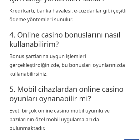
Kredi kartı, banka havalesi, e-cüzdanlar gibi çeşitli
ödeme yöntemleri sunulur.
4. Online casino bonuslarını nasıl
kullanabilirim?
Bonus şartlarına uygun işlemleri
gerçekleştirdiğinizde, bu bonusları oyunlarınızda
kullanabilirsiniz.
5. Mobil cihazlardan online casino
oyunları oynanabilir mi?
Evet, birçok online casino mobil uyumlu ve
bazılarının özel mobil uygulamaları da
bulunmaktadır.