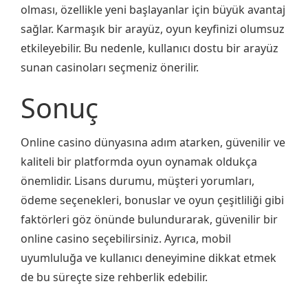
olması, özellikle yeni başlayanlar için büyük avantaj
sağlar. Karmaşık bir arayüz, oyun keyfinizi olumsuz
etkileyebilir. Bu nedenle, kullanıcı dostu bir arayüz
sunan casinoları seçmeniz önerilir.
Sonuç
Online casino dünyasına adım atarken, güvenilir ve
kaliteli bir platformda oyun oynamak oldukça
önemlidir. Lisans durumu, müşteri yorumları,
ödeme seçenekleri, bonuslar ve oyun çeşitliliği gibi
faktörleri göz önünde bulundurarak, güvenilir bir
online casino seçebilirsiniz. Ayrıca, mobil
uyumluluğa ve kullanıcı deneyimine dikkat etmek
de bu süreçte size rehberlik edebilir.