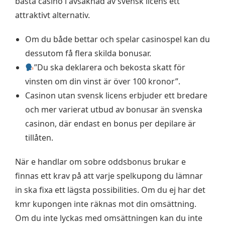
bästa casino i avsaknad av svensk licens ett
attraktivt alternativ.
Om du både bettar och spelar casinospel kan du
dessutom få flera skilda bonusar.
”Du ska deklarera och bekosta skatt för
vinsten om din vinst är över 100 kronor”.
Casinon utan svensk licens erbjuder ett bredare
och mer varierat utbud av bonusar än svenska
casinon, där endast en bonus per depilare är
tillåten.
När e handlar om sobre oddsbonus brukar e
finnas ett krav på att varje spelkupong du lämnar
in ska fixa ett lägsta possibilities. Om du ej har det
kmr kupongen inte räknas mot din omsättning.
Om du inte lyckas med omsättningen kan du inte