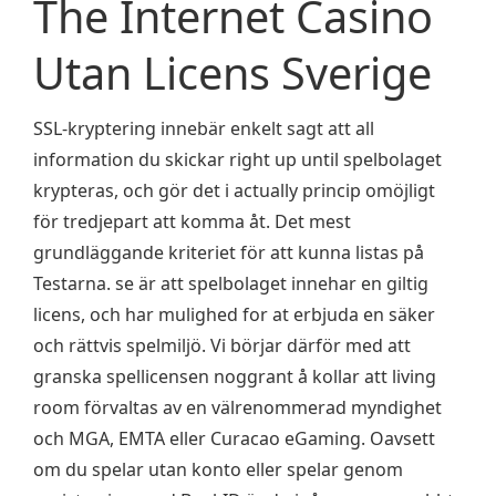
The Internet Casino
Utan Licens Sverige
SSL-kryptering innebär enkelt sagt att all
information du skickar right up until spelbolaget
krypteras, och gör det i actually princip omöjligt
för tredjepart att komma åt. Det mest
grundläggande kriteriet för att kunna listas på
Testarna. se är att spelbolaget innehar en giltig
licens, och har mulighed for at erbjuda en säker
och rättvis spelmiljö. Vi börjar därför med att
granska spellicensen noggrant å kollar att living
room förvaltas av en välrenommerad myndighet
och MGA, EMTA eller Curacao eGaming. Oavsett
om du spelar utan konto eller spelar genom