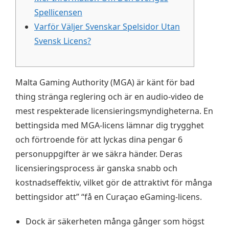
Spellicensen
Varför Väljer Svenskar Spelsidor Utan
Svensk Licens?
Malta Gaming Authority (MGA) är känt för bad
thing stränga reglering och är en audio-video de
mest respekterade licensieringsmyndigheterna. En
bettingsida med MGA-licens lämnar dig trygghet
och förtroende för att lyckas dina pengar 6
personuppgifter är we säkra händer. Deras
licensieringsprocess är ganska snabb och
kostnadseffektiv, vilket gör de attraktivt för många
bettingsidor att” “få en Curaçao eGaming-licens.
Dock är säkerheten många gånger som högst