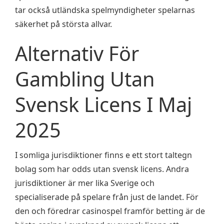
tar också utländska spelmyndigheter spelarnas
säkerhet på största allvar.
Alternativ För
Gambling Utan
Svensk Licens I Maj
2025
I somliga jurisdiktioner finns e ett stort taltegn
bolag som har odds utan svensk licens. Andra
jurisdiktioner är mer lika Sverige och
specialiserade på spelare från just de landet. För
den och föredrar casinospel framför betting är de