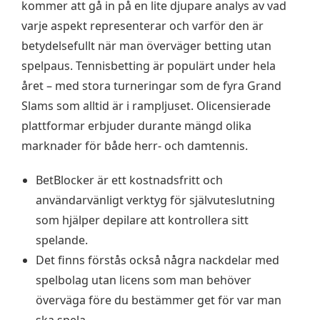
kommer att gå in på en lite djupare analys av vad
varje aspekt representerar och varför den är
betydelsefullt när man överväger betting utan
spelpaus. Tennisbetting är populärt under hela
året – med stora turneringar som de fyra Grand
Slams som alltid är i rampljuset. Olicensierade
plattformar erbjuder durante mängd olika
marknader för både herr- och damtennis.
BetBlocker är ett kostnadsfritt och
användarvänligt verktyg för självuteslutning
som hjälper depilare att kontrollera sitt
spelande.
Det finns förstås också några nackdelar med
spelbolag utan licens som man behöver
överväga före du bestämmer get för var man