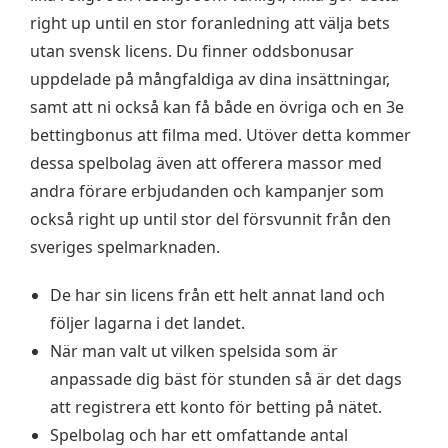
right up until en stor foranledning att välja bets
utan svensk licens. Du finner oddsbonusar
uppdelade på mångfaldiga av dina insättningar,
samt att ni också kan få både en övriga och en 3e
bettingbonus att filma med. Utöver detta kommer
dessa spelbolag även att offerera massor med
andra förare erbjudanden och kampanjer som
också right up until stor del försvunnit från den
sveriges spelmarknaden.
De har sin licens från ett helt annat land och
följer lagarna i det landet.
När man valt ut vilken spelsida som är
anpassade dig bäst för stunden så är det dags
att registrera ett konto för betting på nätet.
Spelbolag och har ett omfattande antal