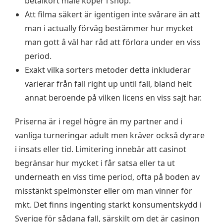
betalkort male köper i shop.
Att filma säkert är igentigen inte svårare än att
man i actually förväg bestämmer hur mycket
man gott å väl har råd att förlora under en viss
period.
Exakt vilka sorters metoder detta inkluderar
varierar från fall right up until fall, bland helt
annat beroende på vilken licens en viss sajt har.
Priserna är i regel högre än my partner and i
vanliga turneringar adult men kräver också dyrare
i insats eller tid. Limitering innebär att casinot
begränsar hur mycket i får satsa eller ta ut
underneath en viss time period, ofta på boden av
misstänkt spelmönster eller om man vinner för
mkt. Det finns ingenting starkt konsumentskydd i
Sverige för sådana fall, särskilt om det är casinon