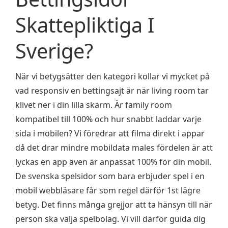
Skattepliktiga I
Sverige?
När vi betygsätter den kategori kollar vi mycket på
vad responsiv en bettingsajt är när living room tar
klivet ner i din lilla skärm. Är family room
kompatibel till 100% och hur snabbt laddar varje
sida i mobilen? Vi föredrar att filma direkt i appar
då det drar mindre mobildata males fördelen är att
lyckas en app även är anpassat 100% för din mobil.
De svenska spelsidor som bara erbjuder spel i en
mobil webbläsare får som regel därför 1st lägre
betyg. Det finns många grejjor att ta hänsyn till när
person ska välja spelbolag. Vi vill därför guida dig