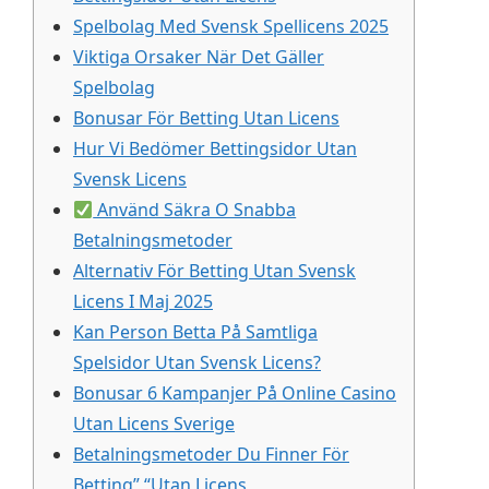
Spelbolag Med Svensk Spellicens 2025
Viktiga Orsaker När Det Gäller
Spelbolag
Bonusar För Betting Utan Licens
Hur Vi Bedömer Bettingsidor Utan
Svensk Licens
Använd Säkra O Snabba
Betalningsmetoder
Alternativ För Betting Utan Svensk
Licens I Maj 2025
Kan Person Betta På Samtliga
Spelsidor Utan Svensk Licens?
Bonusar 6 Kampanjer På Online Casino
Utan Licens Sverige
Betalningsmetoder Du Finner För
Betting” “Utan Licens