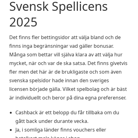
Svensk Spellicens
2025
Det finns fler bettingsidor att välja bland och de
finns inga begränsningar vad gäller bonusar.
Många som bettar vill själva klara av att välja hur
mycket, när och var de ska satsa. Det finns givetvis
fler men det här är de brukligaste och som även
svenska spelsidor hade innan den sveriges
licensen började gälla. Vilket spelbolag och är bäst
är individuellt och beror på dina egna preferenser.
Cashback är ett belopp du får tillbaka om du
gått back under durante vecka.
Ja, i somliga länder finns vouchers eller