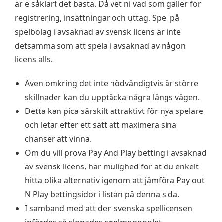
är e såklart det bästa. Då vet ni vad som gäller för
registrering, insättningar och uttag. Spel på
spelbolag i avsaknad av svensk licens är inte
detsamma som att spela i avsaknad av någon
licens alls.
Även omkring det inte nödvändigtvis är större
skillnader kan du upptäcka några längs vägen.
Detta kan pica särskilt attraktivt för nya spelare
och letar efter ett sätt att maximera sina
chanser att vinna.
Om du vill prova Pay And Play betting i avsaknad
av svensk licens, har mulighed for at du enkelt
hitta olika alternativ igenom att jämföra Pay out
N Play bettingsidor i listan på denna sida.
I samband med att den svenska spellicensen