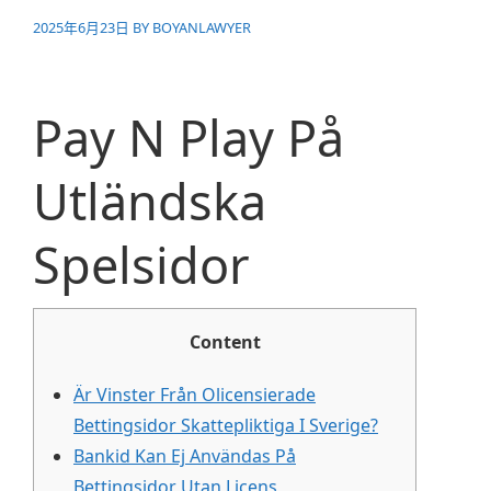
2025年6月23日
BY
BOYANLAWYER
Pay N Play På
Utländska
Spelsidor
Content
Är Vinster Från Olicensierade
Bettingsidor Skattepliktiga I Sverige?
Bankid Kan Ej Användas På
Bettingsidor Utan Licens