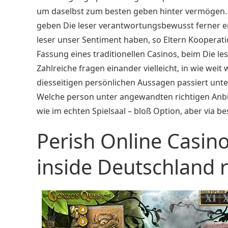
um daselbst zum besten geben hinter vermögen. 
geben Die leser verantwortungsbewusst ferner er
leser unser Sentiment haben, so Eltern Kooperati
Fassung eines traditionellen Casinos, beim Die le
Zahlreiche fragen einander vielleicht, in wie weit
diesseitigen persönlichen Aussagen passiert unte
Welche person unter angewandten richtigen Anbie
wie im echten Spielsaal – bloß Option, aber via 
Perish Online Casino
inside Deutschland 