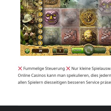
Fummelige Steuerung
Nur kleine Spielaus
Online Casinos kann man spekulieren, dies jederm
allen Spielern diesseitigen besseren Service prä