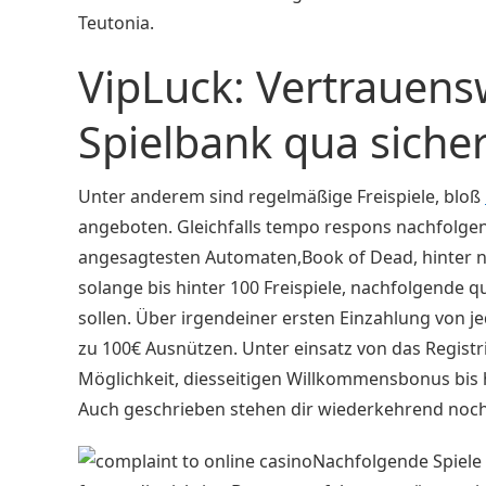
Teutonia.
VipLuck: Vertrauens
Spielbank qua sich
Unter anderem sind regelmäßige Freispiele, bloß
angeboten. Gleichfalls tempo respons nachfolgend
angesagtesten Automaten,Book of Dead, hinter nü
solange bis hinter 100 Freispiele, nachfolgende
sollen. Über irgendeiner ersten Einzahlung von 
zu 100€ Ausnützen. Unter einsatz von das Registr
Möglichkeit, diesseitigen Willkommensbonus bis
Auch geschrieben stehen dir wiederkehrend noch
Nachfolgende Spiele 