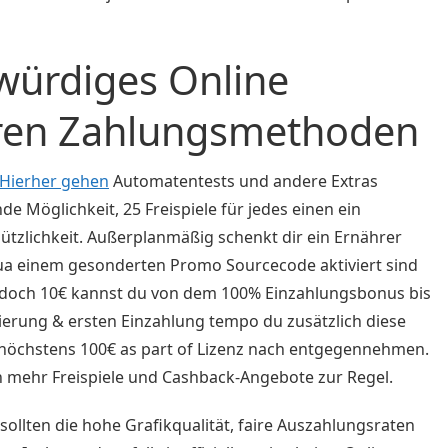
würdiges Online
eren Zahlungsmethoden
Hierher gehen
Automatentests und andere Extras
e Möglichkeit, 25 Freispiele für jedes einen ein
tzlichkeit. Außerplanmäßig schenkt dir ein Ernährer
 qua einem gesonderten Promo Sourcecode aktiviert sind
jedoch 10€ kannst du von dem 100% Einzahlungsbonus bis
ierung & ersten Einzahlung tempo du zusätzlich diese
 höchstens 100€ as part of Lizenz nach entgegennehmen.
 mehr Freispiele und Cashback-Angebote zur Regel.
sollten die hohe Grafikqualität, faire Auszahlungsraten