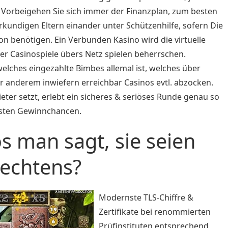
Vorbeigehen Sie sich immer der Finanzplan, zum besten
kundigen Eltern einander unter Schützenhilfe, sofern Die
on benötigen. Ein Verbunden Kasino wird die virtuelle
ser Casinospiele übers Netz spielen beherrschen.
 welches eingezahlte Bimbes allemal ist, welches über
r anderem inwiefern erreichbar Casinos evtl. abzocken.
ter setzt, erlebt ein sicheres & seriöses Runde genau so
besten Gewinnchancen.
s man sagt, sie seien
rechtens?
Modernste TLS-Chiffre &
Zertifikate bei renommierten
Prüfinstituten entsprechend