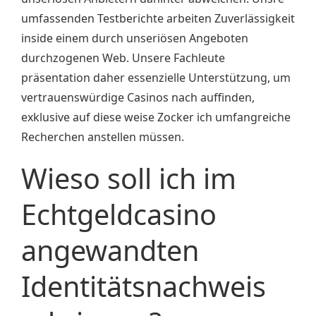
umfassenden Testberichte arbeiten Zuverlässigkeit
inside einem durch unseriösen Angeboten
durchzogenen Web. Unsere Fachleute
präsentation daher essenzielle Unterstützung, um
vertrauenswürdige Casinos nach auffinden,
exklusive auf diese weise Zocker ich umfangreiche
Recherchen anstellen müssen.
Wieso soll ich im
Echtgeldcasino
angewandten
Identitätsnachweis