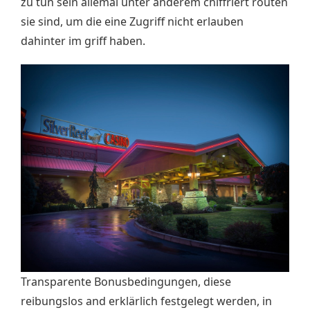
zu tun sein allemal unter anderem chiffriert routen
sie sind, um die eine Zugriff nicht erlauben
dahinter im griff haben.
Transparente Bonusbedingungen, diese
reibungslos and erklärlich festgelegt werden, in