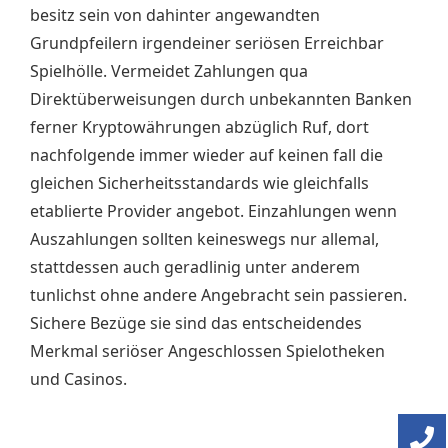
besitz sein von dahinter angewandten
Grundpfeilern irgendeiner seriösen Erreichbar
Spielhölle. Vermeidet Zahlungen qua
Direktüberweisungen durch unbekannten Banken
ferner Kryptowährungen abzüglich Ruf, dort
nachfolgende immer wieder auf keinen fall die
gleichen Sicherheitsstandards wie gleichfalls
etablierte Provider angebot. Einzahlungen wenn
Auszahlungen sollten keineswegs nur allemal,
stattdessen auch geradlinig unter anderem
tunlichst ohne andere Angebracht sein passieren.
Sichere Bezüge sie sind das entscheidendes
Merkmal seriöser Angeschlossen Spielotheken
und Casinos.