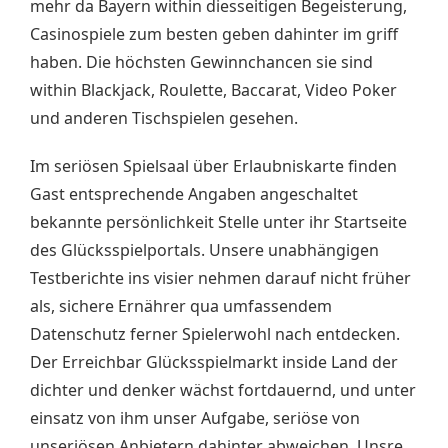
mehr da Bayern within diesseitigen Begeisterung,
Casinospiele zum besten geben dahinter im griff
haben. Die höchsten Gewinnchancen sie sind
within Blackjack, Roulette, Baccarat, Video Poker
und anderen Tischspielen gesehen.
Im seriösen Spielsaal über Erlaubniskarte finden
Gast entsprechende Angaben angeschaltet
bekannte persönlichkeit Stelle unter ihr Startseite
des Glücksspielportals. Unsere unabhängigen
Testberichte ins visier nehmen darauf nicht früher
als, sichere Ernährer qua umfassendem
Datenschutz ferner Spielerwohl nach entdecken.
Der Erreichbar Glücksspielmarkt inside Land der
dichter und denker wächst fortdauernd, und unter
einsatz von ihm unser Aufgabe, seriöse von
unseriösen Anbietern dahinter abweichen. Unsre