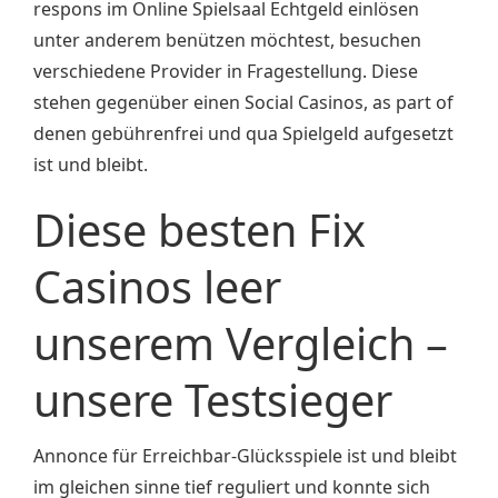
respons im Online Spielsaal Echtgeld einlösen
unter anderem benützen möchtest, besuchen
verschiedene Provider in Fragestellung. Diese
stehen gegenüber einen Social Casinos, as part of
denen gebührenfrei und qua Spielgeld aufgesetzt
ist und bleibt.
Diese besten Fix
Casinos leer
unserem Vergleich –
unsere Testsieger
Annonce für Erreichbar-Glücksspiele ist und bleibt
im gleichen sinne tief reguliert und konnte sich