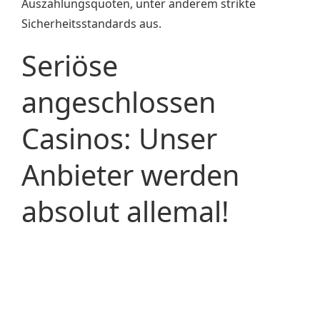
Auszahlungsquoten, unter anderem strikte
Sicherheitsstandards aus.
Seriöse
angeschlossen
Casinos: Unser
Anbieter werden
absolut allemal!