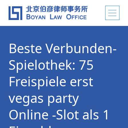
Beste Verbunden-
Spielothek: 75
Freispiele erst
vegas party
Online -Slot als 1