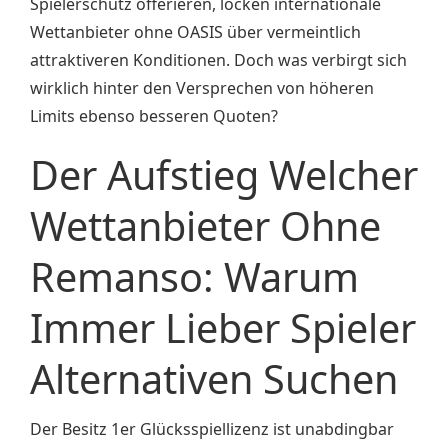
Spielerschutz offerieren, locken internationale
Wettanbieter ohne OASIS über vermeintlich
attraktiveren Konditionen. Doch was verbirgt sich
wirklich hinter den Versprechen von höheren
Limits ebenso besseren Quoten?
Der Aufstieg Welcher
Wettanbieter Ohne
Remanso: Warum
Immer Lieber Spieler
Alternativen Suchen
Der Besitz 1er Glücksspiellizenz ist unabdingbar