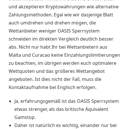
und akzeptieren Kryptowährungen wie alternative
Zahlungsmethoden. Egal wie wir dasjenige Blatt
auch umdrehen und drehen mögen, die
Wettanbieter weniger OASIS Sperrsystem
schneiden im direkten Vergleich deutlich besser
abs. Nicht nur habt Ihr bei Wettanbietern aus
Malta und Curacao keine Einzahlungslimitierungen
zu beachten, im übrigen werden euch optimalere
Wettquoten und das größeres Wettangebot
angeboten. Ist dies nicht der Fall, muss die
Kontaktaufnahme bei Englisch erfolgen.
Ja, erfahrungsgemäß ist das OASIS Sperrsystem
etwas strenger, als das britische Äquivalent
Gamstop.
Daher ist natürlich es wichtig, einander nur bei