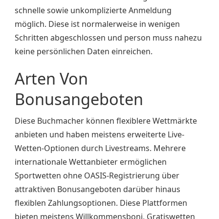
schnelle sowie unkomplizierte Anmeldung
möglich. Diese ist normalerweise in wenigen
Schritten abgeschlossen und person muss nahezu
keine persönlichen Daten einreichen.
Arten Von
Bonusangeboten
Diese Buchmacher können flexiblere Wettmärkte
anbieten und haben meistens erweiterte Live-
Wetten-Optionen durch Livestreams. Mehrere
internationale Wettanbieter ermöglichen
Sportwetten ohne OASIS-Registrierung über
attraktiven Bonusangeboten darüber hinaus
flexiblen Zahlungsoptionen. Diese Plattformen
bieten meistens Willkommensboni, Gratiswetten