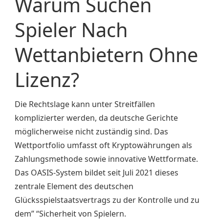
Warum Suchen
Spieler Nach
Wettanbietern Ohne
Lizenz?
Die Rechtslage kann unter Streitfällen
komplizierter werden, da deutsche Gerichte
möglicherweise nicht zuständig sind. Das
Wettportfolio umfasst oft Kryptowährungen als
Zahlungsmethode sowie innovative Wettformate.
Das OASIS-System bildet seit Juli 2021 dieses
zentrale Element des deutschen
Glücksspielstaatsvertrags zu der Kontrolle und zu
dem” “Sicherheit von Spielern.