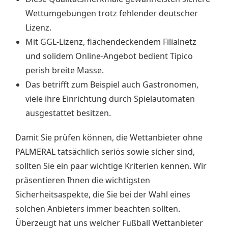
Wettumgebungen trotz fehlender deutscher
Lizenz.
Mit GGL-Lizenz, flächendeckendem Filialnetz
und solidem Online-Angebot bedient Tipico
perish breite Masse.
Das betrifft zum Beispiel auch Gastronomen,
viele ihre Einrichtung durch Spielautomaten
ausgestattet besitzen.
Damit Sie prüfen können, die Wettanbieter ohne
PALMERAL tatsächlich seriös sowie sicher sind,
sollten Sie ein paar wichtige Kriterien kennen. Wir
präsentieren Ihnen die wichtigsten
Sicherheitsaspekte, die Sie bei der Wahl eines
solchen Anbieters immer beachten sollten.
Überzeugt hat uns welcher Fußball Wettanbieter