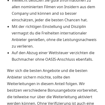
Vielleicht besitzen Sie gute Informationen zu
allen nominierten Filmen von Insidern aus dem
Company und können and so besser
einschätzen, jeder die besten Chancen hat.
Mit der richtigen Einstellung und Disziplin
vermagst du die Freiheiten internationaler
Anbieter genießen, ohne die Leistungsnachweis
zu verlieren.
Auf den Abzug einer Wettsteuer verzichten die
Buchmacher ohne OASIS-Anschluss ebenfalls.
Wer sich die besten Angebote und die besten
Anbieter sichern möchte, sollte den
Weiterleitungen in diesem Anteil folgen. Wir
besitzen verschiedene Bonusangebote vorbereitet,
die teilweise nur über die Weiterleitung aktiviert
werden können. Ohne Verifizierung ist auch eine