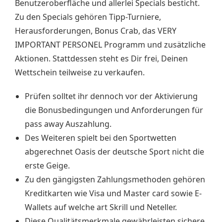
Benutzeroberfläche und allerlei Specials besticht.
Zu den Specials gehören Tipp-Turniere,
Herausforderungen, Bonus Crab, das VERY
IMPORTANT PERSONEL Programm und zusätzliche
Aktionen. Stattdessen steht es Dir frei, Deinen
Wettschein teilweise zu verkaufen.
Prüfen solltet ihr dennoch vor der Aktivierung
die Bonusbedingungen und Anforderungen für
pass away Auszahlung.
Des Weiteren spielt bei den Sportwetten
abgerechnet Oasis der deutsche Sport nicht die
erste Geige.
Zu den gängigsten Zahlungsmethoden gehören
Kreditkarten wie Visa und Master card sowie E-
Wallets auf welche art Skrill und Neteller.
Diese Qualitätsmerkmale gewährleisten sichere