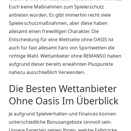
Euch keine Maßnahmen zum Spielerschutz
anbieten würden. Es gibt immerhin recht viele
Spielerschutzmaßnahmen, aber diese haben
allesamt einen freiwilligen Charakter. Die
Entscheidung für eine Wettseite ohne OASIS ist
auch für fast allesamt Fans von Sportwetten die
richtige Wahl. Wettanbieter ohne REMANSO haben
aufgrund dieser bereits erwähnten Pluspunkte
nahezu ausschließlich Verwenden.
Die Besten Wettanbieter
Ohne Oasis Im Überblick
Je aufgrund Spielverhalten und Finances können
unterschiedliche Bonusangebote sinnvoll sein.
Unsere Experten zeigen Ihnen, welche Fallstricke