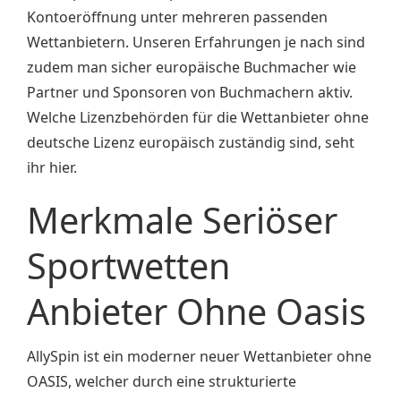
Kontoeröffnung unter mehreren passenden
Wettanbietern. Unseren Erfahrungen je nach sind
zudem man sicher europäische Buchmacher wie
Partner und Sponsoren von Buchmachern aktiv.
Welche Lizenzbehörden für die Wettanbieter ohne
deutsche Lizenz europäisch zuständig sind, seht
ihr hier.
Merkmale Seriöser
Sportwetten
Anbieter Ohne Oasis
AllySpin ist ein moderner neuer Wettanbieter ohne
OASIS, welcher durch eine strukturierte