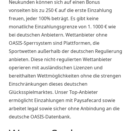
Neukunden können sich auf einen Bonus
vonseiten bis zu 250 € auf die erste Einzahlung
freuen, jeder 100% beträgt. Es gibt keine
monatliche Einzahlungsgrenze von 1. 1000 € wie
bei deutschen Anbietern. Wettanbieter ohne
OASIS-Sperrsystem sind Plattformen, die
Sportwetten außerhalb der deutschen Regulierung
anbieten. Diese nicht-regulierten Wettanbieter
operieren mit ausländischen Lizenzen und
bereithalten Wettmöglichkeiten ohne die strengen
Einschränkungen dieses deutschen
Glücksspielmarktes. Unser Top-Anbieter
ermöglicht Einzahlungen mit Paysafecard sowie
arbeitet legal sowie sicher ohne Anbindung an die
deutsche OASIS-Datenbank.