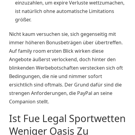
einzuzahlen, um expire Verluste wettzumachen,
ist natürlich ohne automatische Limitations
größer.
Nicht kaum versuchen sie, sich gegenseitig mit
immer höheren Bonusbeträgen über übertreffen.
Auf family room ersten Blick wirken diese
Angebote äußerst verlockend, doch hinter den
blinkenden Werbebotschaften verstecken sich oft
Bedingungen, die nie und nimmer sofort
ersichtlich sind oftmals. Der Grund dafür sind die
strengen Anforderungen, die PayPal an seine
Companion stellt.
Ist Fue Legal Sportwetten
Weniger Oasis Zu