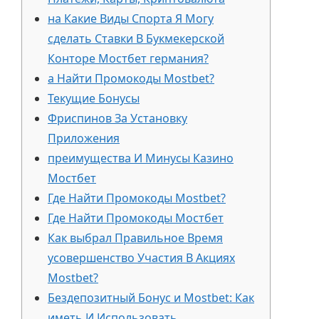
на Какие Виды Спорта Я Могу
сделать Ставки В Букмекерской
Конторе Мостбет германия?
а Найти Промокоды Mostbet?
Текущие Бонусы
Фриспинов За Установку
Приложения
преимущества И Минусы Казино
Мостбет
Где Найти Промокоды Mostbet?
Где Найти Промокоды Мостбет
Как выбрал Правильное Время
усовершенство Участия В Акциях
Mostbet?
Бездепозитный Бонус и Mostbet: Как
иметь И Использовать