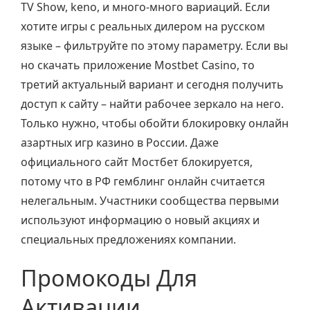
TV Show, keno, и много-много вариаций. Если
хотите игры с реальных дилером на русском
языке – фильтруйте по этому параметру. Если вы
но скачать приложение Mostbet Casino, то
третий актуальный вариант и сегодня получить
доступ к сайту – найти рабочее зеркало на него.
Только нужно, чтобы обойти блокировку онлайн
азартных игр казино в России. Даже
официального сайт Мостбет блокируется,
потому что в РФ гемблинг онлайн считается
нелегальным. Участники сообщества первыми
используют информацию о новый акциях и
специальных предложениях компании.
Промокоды Для
Активации