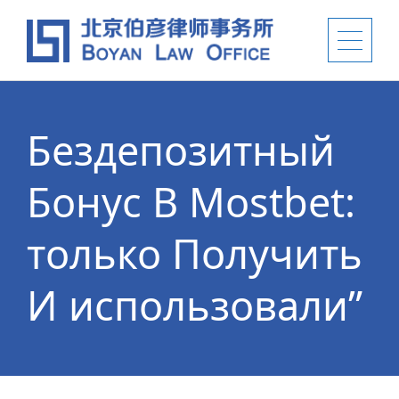
Бездепозитный
Бонус В Mostbet:
только Получить
И использовали”