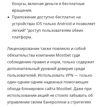
бонусы, включая деньги и бесплатные
вращения.
Приложение доступно бесплатно на
устройствах iOS только Android и позволяет
легкий” “доступ пользователям обеих
платформ.
Лицензирование также повлекло и собой
обязательства компании Mostbet судя
соблюдению правил и норм, только содержит
дополнительный уровней доверия среди
пользователей. Использовать VPN — только
один одним одним надежных помогающих
обхода блокировок сайта Mostbet. Даже при
использовании акций не стоило забывать об
управлении своим банкроллом а стратегиях