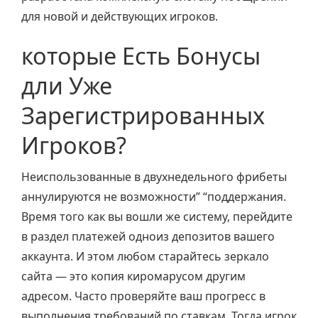
для новой и действующих игроков.
которые Есть Бонусы
дли Уже
Зарегистрированных
Игроков?
Неиспользованные в двухнедельного фрибеты
аннулируются не возможности” “поддержания.
Время того как вы вошли же систему, перейдите
в раздел платежей одноиз депозитов вашего
аккаунта. И этом любом старайтесь зеркало
сайта — это копия киромарусом другим
адресом. Часто проверяйте ваш прогресс в
выполнения требований по ставкам. Тогда игрок