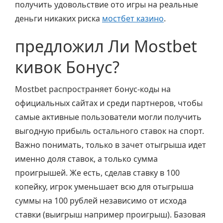
получить удовольствие ото игры на реальные
деньги никаких риска
мостбет казино
.
предложил Ли Mostbet
кивок Бонус?
Mostbet распространяет бонус-коды на
официальных сайтах и ​​среди партнеров, чтобы
самые активные пользователи могли получить
выгодную прибыль остального ставок на спорт.
Важно понимать, только в зачет отыгрыша идет
именно доля ставок, а только сумма
проигрышей. Же есть, сделав ставку в 100
копейку, игрок уменьшает всю для отыгрыша
суммы на 100 рублей независимо от исхода
ставки (выигрыш например проигрыш). Базовая