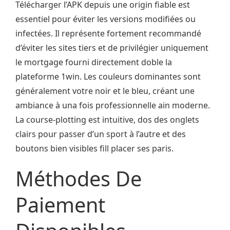
Télécharger l’APK depuis une origin fiable est
essentiel pour éviter les versions modifiées ou
infectées. Il représente fortement recommandé
d’éviter les sites tiers et de privilégier uniquement
le mortgage fourni directement doble la
plateforme 1win. Les couleurs dominantes sont
généralement votre noir et le bleu, créant une
ambiance à una fois professionnelle ain moderne.
La course-plotting est intuitive, dos des onglets
clairs pour passer d’un sport à l’autre et des
boutons bien visibles fill placer ses paris.
Méthodes De
Paiement