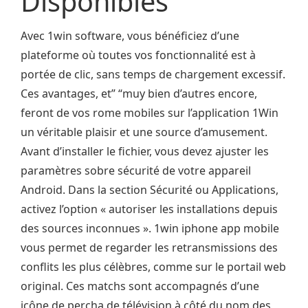
Disponibles
Avec 1win software, vous bénéficiez d’une
plateforme où toutes vos fonctionnalité est à
portée de clic, sans temps de chargement excessif.
Ces avantages, et” “muy bien d’autres encore,
feront de vos rome mobiles sur l’application 1Win
un véritable plaisir et une source d’amusement.
Avant d’installer le fichier, vous devez ajuster les
paramètres sobre sécurité de votre appareil
Android. Dans la section Sécurité ou Applications,
activez l’option « autoriser les installations depuis
des sources inconnues ». 1win iphone app mobile
vous permet de regarder les retransmissions des
conflits les plus célèbres, comme sur le portail web
original. Ces matchs sont accompagnés d’une
icône de percha de télévision à côté du nom des