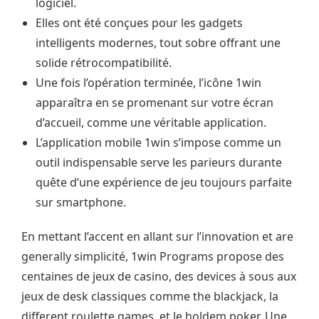
logiciel.
Elles ont été conçues pour les gadgets
intelligents modernes, tout sobre offrant une
solide rétrocompatibilité.
Une fois l’opération terminée, l’icône 1win
apparaîtra en se promenant sur votre écran
d’accueil, comme une véritable application.
L’application mobile 1win s’impose comme un
outil indispensable serve les parieurs durante
quête d’une expérience de jeu toujours parfaite
sur smartphone.
En mettant l’accent en allant sur l’innovation et are
generally simplicité, 1win Programs propose des
centaines de jeux de casino, des devices à sous aux
jeux de desk classiques comme the blackjack, la
different roulette games, et le holdem poker. Une