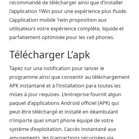
recommandé de télécharger ainsi que d’installer
l’application 1Win pour une expérience plus fluide.
L’application mobile 1win proposition aux
utilisateurs votre expérience complète, liquide et
parfaitement optimisée pour les cell phones.
Télécharger L’apk
Tapez sur una notification pour lancer le
programme ainsi que consentir au téléchargement
APK instantané et à l’installation para toutes les
mises à jour requises. L’entreprise fournit algun
paquet d’applications Android officiel (APK) qui
peut être téléchargé et installé en déambulant
n’importe quel smart phone équipé de votre
système d’exploitation. L’accès instantané aux
amusements, les transactions sécurisées via