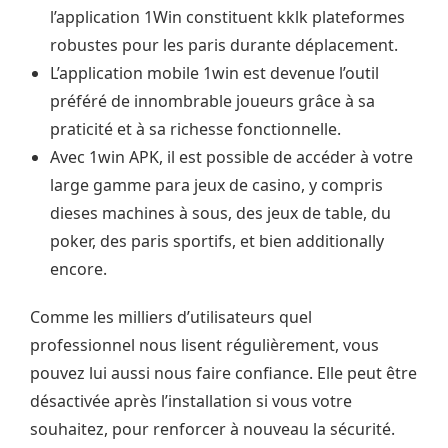
l’application 1Win constituent kklk plateformes
robustes pour les paris durante déplacement.
L’application mobile 1win est devenue l’outil
préféré de innombrable joueurs grâce à sa
praticité et à sa richesse fonctionnelle.
Avec 1win APK, il est possible de accéder à votre
large gamme para jeux de casino, y compris
dieses machines à sous, des jeux de table, du
poker, des paris sportifs, et bien additionally
encore.
Comme les milliers d’utilisateurs quel
professionnel nous lisent régulièrement, vous
pouvez lui aussi nous faire confiance. Elle peut être
désactivée après l’installation si vous votre
souhaitez, pour renforcer à nouveau la sécurité.