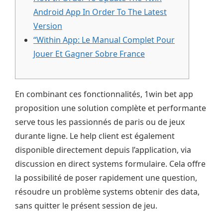
Android App In Order To The Latest
Version
“Within App: Le Manual Complet Pour
Jouer Et Gagner Sobre France
En combinant ces fonctionnalités, 1win bet app
proposition une solution complète et performante
serve tous les passionnés de paris ou de jeux
durante ligne. Le help client est également
disponible directement depuis l’application, via
discussion en direct systems formulaire. Cela offre
la possibilité de poser rapidement une question,
résoudre un problème systems obtenir des data,
sans quitter le présent session de jeu.