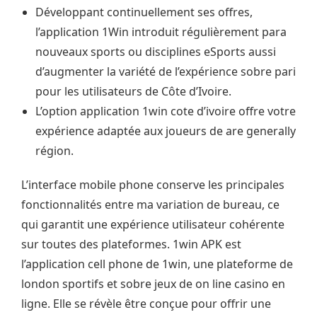
Développant continuellement ses offres,
l’application 1Win introduit régulièrement para
nouveaux sports ou disciplines eSports aussi
d’augmenter la variété de l’expérience sobre pari
pour les utilisateurs de Côte d’Ivoire.
L’option application 1win cote d’ivoire offre votre
expérience adaptée aux joueurs de are generally
région.
L’interface mobile phone conserve les principales
fonctionnalités entre ma variation de bureau, ce
qui garantit une expérience utilisateur cohérente
sur toutes des plateformes. 1win APK est
l’application cell phone de 1win, une plateforme de
london sportifs et sobre jeux de on line casino en
ligne. Elle se révèle être conçue pour offrir une