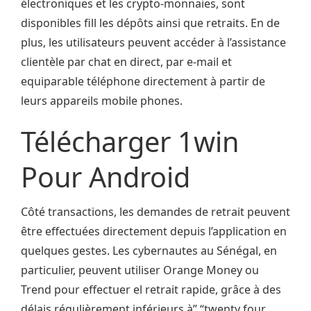
électroniques et les crypto-monnaies, sont
disponibles fill les dépôts ainsi que retraits. En de
plus, les utilisateurs peuvent accéder à l’assistance
clientèle par chat en direct, par e-mail et
equiparable téléphone directement à partir de
leurs appareils mobile phones.
Télécharger 1win
Pour Android
Côté transactions, les demandes de retrait peuvent
être effectuées directement depuis l’application en
quelques gestes. Les cybernautes au Sénégal, en
particulier, peuvent utiliser Orange Money ou
Trend pour effectuer el retrait rapide, grâce à des
délais régulièrement inférieurs à” “twenty four