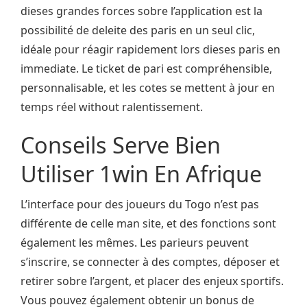
dieses grandes forces sobre l’application est la
possibilité de deleite des paris en un seul clic,
idéale pour réagir rapidement lors dieses paris en
immediate. Le ticket de pari est compréhensible,
personnalisable, et les cotes se mettent à jour en
temps réel without ralentissement.
Conseils Serve Bien
Utiliser 1win En Afrique
L’interface pour des joueurs du Togo n’est pas
différente de celle man site, et des fonctions sont
également les mêmes. Les parieurs peuvent
s’inscrire, se connecter à des comptes, déposer et
retirer sobre l’argent, et placer des enjeux sportifs.
Vous pouvez également obtenir un bonus de