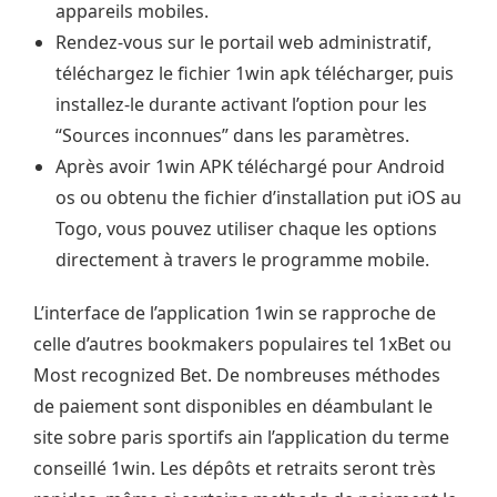
appareils mobiles.
Rendez-vous sur le portail web administratif,
téléchargez le fichier 1win apk télécharger, puis
installez-le durante activant l’option pour les
“Sources inconnues” dans les paramètres.
Après avoir 1win APK téléchargé pour Android
os ou obtenu the fichier d’installation put iOS au
Togo, vous pouvez utiliser chaque les options
directement à travers le programme mobile.
L’interface de l’application 1win se rapproche de
celle d’autres bookmakers populaires tel 1xBet ou
Most recognized Bet. De nombreuses méthodes
de paiement sont disponibles en déambulant le
site sobre paris sportifs ain l’application du terme
conseillé 1win. Les dépôts et retraits seront très