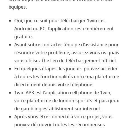
équipes.
Oui, que ce soit pour télécharger 1win ios,
Android ou PC, l’application reste entièrement
gratuite.
Avant sobre contacter l’équipe d’assistance pour
résoudre votre problème, assurez-vous os quais
vous utilisez the lien de téléchargement officiel.
En quelques étapes, les joueurs pouvez accéder
à toutes les fonctionnalités entre ma plateforme
directement depuis votre téléphone.
1win APK est l’application cell phone de 1win,
votre plateforme de london sportifs et para jeux
de gambling establishment sur internet.
Après vous être connecté à votre projet, vous
pouvez découvrir toutes les récompenses