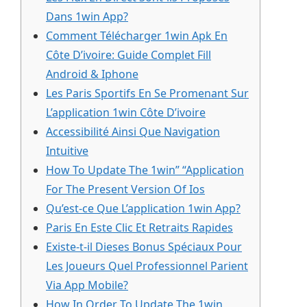
Dans 1win App?
Comment Télécharger 1win Apk En
Côte D’ivoire: Guide Complet Fill
Android & Iphone
Les Paris Sportifs En Se Promenant Sur
L’application 1win Côte D’ivoire
Accessibilité Ainsi Que Navigation
Intuitive
How To Update The 1win” “Application
For The Present Version Of Ios
Qu’est-ce Que L’application 1win App?
Paris En Este Clic Et Retraits Rapides
Existe-t-il Dieses Bonus Spéciaux Pour
Les Joueurs Quel Professionnel Parient
Via App Mobile?
How In Order To Update The 1win