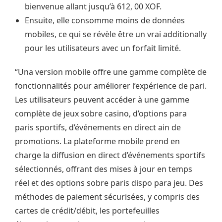
bienvenue allant jusqu’à 612, 00 XOF.
Ensuite, elle consomme moins de données
mobiles, ce qui se révèle être un vrai additionally
pour les utilisateurs avec un forfait limité.
“Una version mobile offre une gamme complète de
fonctionnalités pour améliorer l’expérience de pari.
Les utilisateurs peuvent accéder à une gamme
complète de jeux sobre casino, d’options para
paris sportifs, d’événements en direct ain de
promotions. La plateforme mobile prend en
charge la diffusion en direct d’événements sportifs
sélectionnés, offrant des mises à jour en temps
réel et des options sobre paris dispo para jeu. Des
méthodes de paiement sécurisées, y compris des
cartes de crédit/débit, les portefeuilles