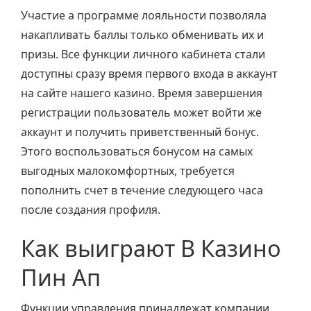
Участие а программе лояльности позволяла
накапливать баллы только обменивать их и
призы. Все функции личного кабинета стали
доступны сразу время первого входа в аккаунт
на сайте нашего казино. Время завершения
регистрации пользователь может войти же
аккаунт и получить приветственный бонус.
Этого воспользоваться бонусом на самых
выгодных малокомфортных, требуется
пополнить счет в течение следующего часа
после создания профиля.
Как выиграют В Казино
Пин Ап
Функции управления принадлежат компании