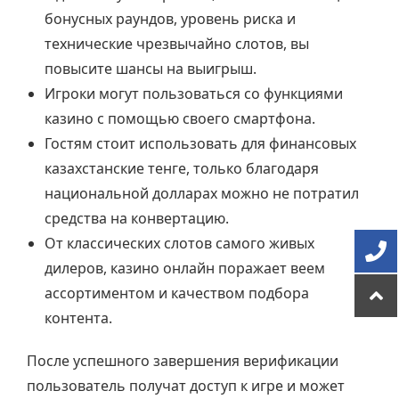
бонусных раундов, уровень риска и
технические чрезвычайно слотов, вы
повысите шансы на выигрыш.
Игроки могут пользоваться со функциями
казино с помощью своего смартфона.
Гостям стоит использовать для финансовых
казахстанские тенге, только благодаря
национальной долларах можно не потратил
средства на конвертацию.
От классических слотов самого живых
дилеров, казино онлайн поражает веем
ассортиментом и качеством подбора
контента.
После успешного завершения верификации
пользователь получат доступ к игре и может