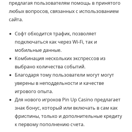
предлагая пользователям помощь в принятого
любых вопросов, связанных с использованием
сайта.
Софт обходится трафик, позволяет
подключаться как через Wi-Fi, так и
мобильные данные.
Комбинация нескольких экспрессов из
выбрано количества событий.
Благодаря тому пользователи могут могут
уверены в неподдельности и качестве
игрового опыта.
Для нового игроков Pin Up Casino предлагает
знак бонус, который или включать в сам как
фриспины, только и дополнительные кредиту
к первому пополнению счета.