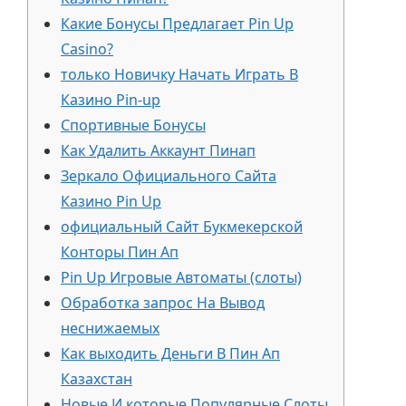
Какие Бонусы Предлагает Pin Up
Casino?
только Новичку Начать Играть В
Казино Pin-up
Спортивные Бонусы
Как Удалить Аккаунт Пинап
Зеркало Официального Сайта
Казино Pin Up
официальный Сайт Букмекерской
Конторы Пин Ап
Pin Up Игровые Автоматы (слоты)
Обработка запрос На Вывод
неснижаемых
Как выходить Деньги В Пин Ап
Казахстан
Новые И которые Популярные Слоты