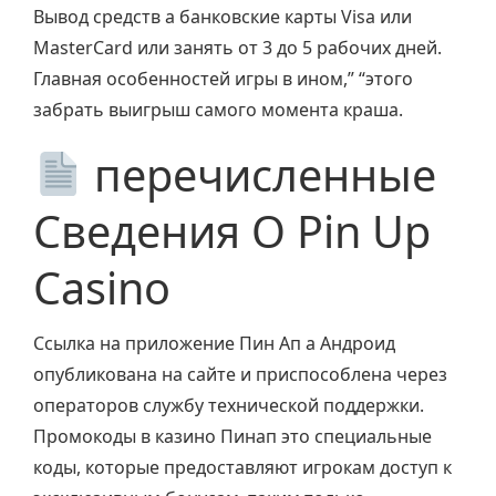
Вывод средств а банковские карты Visa или
MasterCard или занять от 3 до 5 рабочих дней.
Главная особенностей игры в ином,” “этого
забрать выигрыш самого момента краша.
перечисленные
Сведения О Pin Up
Casino
Ссылка на приложение Пин Ап а Андроид
опубликована на сайте и приспособлена через
операторов службу технической поддержки.
Промокоды в казино Пинап это специальные
коды, которые предоставляют игрокам доступ к