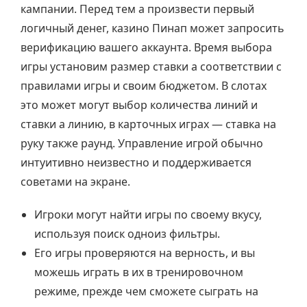
кампании. Перед тем а произвести первый
логичный денег, казино Пинап может запросить
верификацию вашего аккаунта. Время выбора
игры установим размер ставки а соответствии с
правилами игры и своим бюджетом. В слотах
это может могут выбор количества линий и
ставки а линию, в карточных играх — ставка на
руку также раунд. Управление игрой обычно
интуитивно неизвестно и поддерживается
советами на экране.
Игроки могут найти игры по своему вкусу,
используя поиск одноиз фильтры.
Его игры проверяются на верность, и вы
можешь играть в их в тренировочном
режиме, прежде чем сможете сыграть на