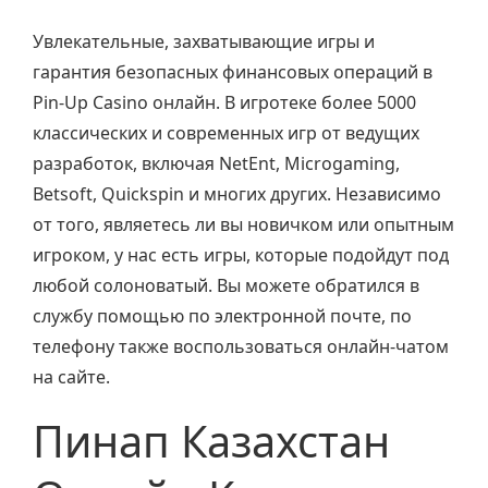
Увлекательные, захватывающие игры и
гарантия безопасных финансовых операций в
Pin-Up Casino онлайн. В игротеке более 5000
классических и современных игр от ведущих
разработок, включая NetEnt, Microgaming,
Betsoft, Quickspin и многих других. Независимо
от того, являетесь ли вы новичком или опытным
игроком, у нас есть игры, которые подойдут под
любой солоноватый. Вы можете обратился в
службу помощью по электронной почте, по
телефону также воспользоваться онлайн-чатом
на сайте.
Пинап Казахстан