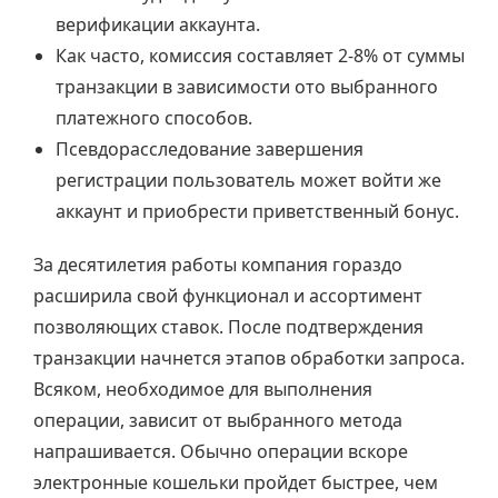
верификации аккаунта.
Как часто, комиссия составляет 2-8% от суммы
транзакции в зависимости ото выбранного
платежного способов.
Псевдорасследование завершения
регистрации пользователь может войти же
аккаунт и приобрести приветственный бонус.
За десятилетия работы компания гораздо
расширила свой функционал и ассортимент
позволяющих ставок. После подтверждения
транзакции начнется этапов обработки запроса.
Всяком, необходимое для выполнения
операции, зависит от выбранного метода
напрашивается. Обычно операции вскоре
электронные кошельки пройдет быстрее, чем