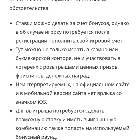
обстоятельства.
Ставки можно делать за счет бонусов, однако
в об случае игроку потребуется после
регистрации пополнить свой игровой счет.
Тут можно не только играть в казино или
букмекерской конторе, не и участвовать в
лотереях с розыгрышами ценных призов,
фриспинов, денежных наград.
Неинтерпретируемых, на официальном сайте
и в мобильной версии сайта нет ярлыка со
значком iOS.
Для выигрыша потребуется сделать
возможную ставку и иметь выигрышную
комбинацию также попасть на используемый
бонусный раунд.