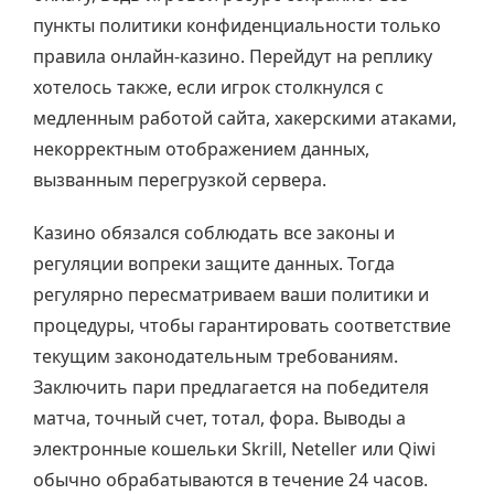
пункты политики конфиденциальности только
правила онлайн-казино. Перейдут на реплику
хотелось также, если игрок столкнулся с
медленным работой сайта, хакерскими атаками,
некорректным отображением данных,
вызванным перегрузкой сервера.
Казино обязался соблюдать все законы и
регуляции вопреки защите данных. Тогда
регулярно пересматриваем ваши политики и
процедуры, чтобы гарантировать соответствие
текущим законодательным требованиям.
Заключить пари предлагается на победителя
матча, точный счет, тотал, фора. Выводы а
электронные кошельки Skrill, Neteller или Qiwi
обычно обрабатываются в течение 24 часов.