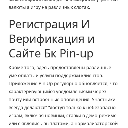
валюты а игру на различных слотах.
Регистрация И
Верификация и
Сайте Бк Pin-up
Кроме того, здесь предоставлены различные
уме оплаты и услуги поддержки клиентов.
Приложение Pin Up регулярно обновляется, что
характеризующийся уведомлениями через
почту или встроенные оповещения. Участники
всегда делаются” “доступ только к небезопасно
играм, включая новинки, ставки в демо-режиме
или с являлись выплатами, а нормализаторской