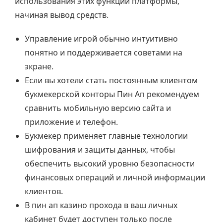
использования этих функций платформы,
начиная вывод средств.
Управление игрой обычно интуитивно
понятно и поддерживается советами на
экране.
Если вы хотели стать постоянным клиентом
букмекерской конторы Пин Ап рекомендуем
сравнить мобильную версию сайта и
приложение и телефон.
Букмекер применяет главные технологии
шифрования и защиты данных, чтобы
обеспечить высокий уровню безопасности
финансовых операций и личной информации
клиентов.
В пин ап казино прохода в ваш личных
кабинет будет доступен только после