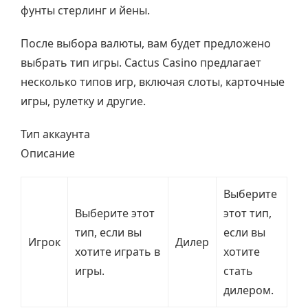
фунты стерлинг и йены.
После выбора валюты, вам будет предложено
выбрать тип игры. Cactus Casino предлагает
несколько типов игр, включая слоты, карточные
игры, рулетку и другие.
Тип аккаунта
Описание
Выберите
Выберите этот
этот тип,
тип, если вы
если вы
Игрок
Дилер
хотите играть в
хотите
игры.
стать
дилером.