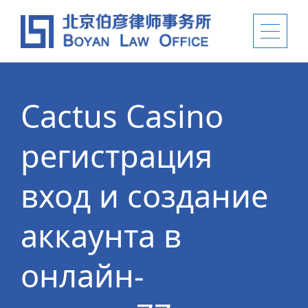
Cactus Casino
регистрация
вход и создание
аккаунта в
онлайн-