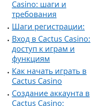
Casino: шаги и
требования
Шаги регистрации:
Вход в Cactus Casino:
доступ к играм и
функциям
Как начать играть в
Cactus Casino
Создание аккаунта в
Cactus Casino: