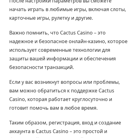
После настройки параметров вы сможете
начать играть в любимые игры, включая слоты,
карточные игры, рулетку и другие.
Важно помнить, что Cactus Casino – это
надежное и безопасное онлайн-казино, которое
использует современные технологии для
защиты вашей информации и обеспечения
безопасности транзакций.
Если у вас возникнут вопросы или проблемы,
вам можно обратиться к поддержке Cactus
Casino, которая работает круглосуточно и
готовит помочь вам в любое время.
Таким образом, регистрация, вход и создание
аккаунта в Cactus Casino – это простой и