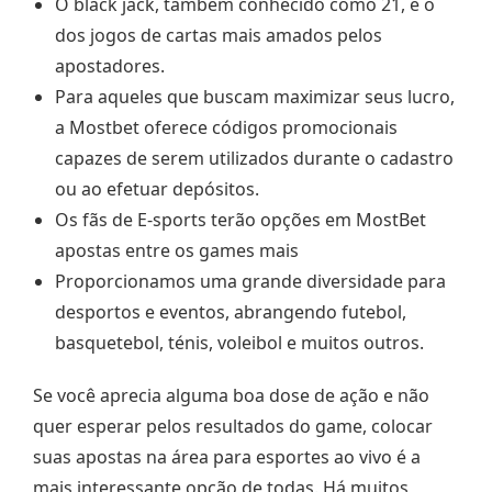
O black jack, também conhecido como 21, é o
dos jogos de cartas mais amados pelos
apostadores.
Para aqueles que buscam maximizar seus lucro,
a Mostbet oferece códigos promocionais
capazes de serem utilizados durante o cadastro
ou ao efetuar depósitos.
Os fãs de E-sports terão opções em MostBet
apostas entre os games mais
Proporcionamos uma grande diversidade para
desportos e eventos, abrangendo futebol,
basquetebol, ténis, voleibol e muitos outros.
Se você aprecia alguma boa dose de ação e não
quer esperar pelos resultados do game, colocar
suas apostas na área para esportes ao vivo é a
mais interessante opção de todas. Há muitos