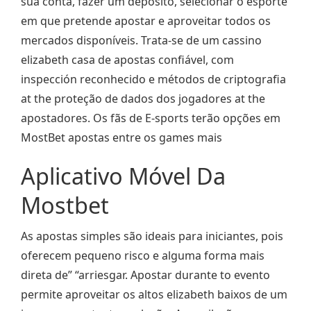
sua conta, fazer um depósito, selecionar o esporte
em que pretende apostar e aproveitar todos os
mercados disponíveis. Trata-se de um cassino
elizabeth casa de apostas confiável, com
inspección reconhecido e métodos de criptografia
at the proteção de dados dos jogadores at the
apostadores. Os fãs de E-sports terão opções em
MostBet apostas entre os games mais
Aplicativo Móvel Da
Mostbet
As apostas simples são ideais para iniciantes, pois
oferecem pequeno risco e alguma forma mais
direta de” “arriesgar. Apostar durante to evento
permite aproveitar os altos elizabeth baixos de um