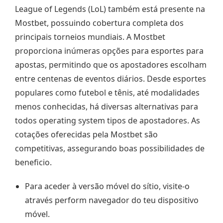
League of Legends (LoL) também está presente na
Mostbet, possuindo cobertura completa dos
principais torneios mundiais. A Mostbet
proporciona inúmeras opções para esportes para
apostas, permitindo que os apostadores escolham
entre centenas de eventos diários. Desde esportes
populares como futebol e tênis, até modalidades
menos conhecidas, há diversas alternativas para
todos operating system tipos de apostadores. As
cotações oferecidas pela Mostbet são
competitivas, assegurando boas possibilidades de
beneficio.
Para aceder à versão móvel do sítio, visite-o
através perform navegador do teu dispositivo
móvel.