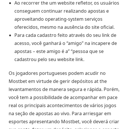
Ao recorrer the um website refletor, os usuários
conseguem continuar realizando apostas e
aproveitando operating-system serviços
oferecidos, mesmo na ausência do site oficial.
Para cada cadastro feito através do seu link de
acesso, você ganhará o “amigo” na incapere de
apostas – este amigo é a” “pessoa que se
cadastrou pelo seu website link.
Os jogadores portugueses podem acudir no
Mostbet em virtude de gerir depósitos at the
levantamentos de manera segura e rápida. Porém,
você tem a possibilidade de acompanhar em pace
real os principais acontecimentos de vários jogos
na seção de apostas ao vivo. Para arriesgar em
esportes apresentando Mostbet, você deverá criar