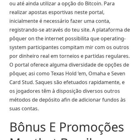
ou até ainda utilizar a opção do Bitcoin. Para
realizar apostas esportivas neste portal,
inicialmente é necessário fazer uma conta,
registrando-se através do teu site. A plataforma de
pôquer on the internet possibilita que operating-
system participantes compitam mir com os outros
por dinheiro real em torneios e partidas regulares.
O portal oferece alguma diversidade de opções de
pôquer, asi como Texas Hold ‘em, Omaha e Seven
Card Stud. Saques são efetuados rapidamente, e
os jogadores têm à disposição diversos outros
métodos de depósito afin de adicionar fundos às
suas contas.
Bônus E Promoções