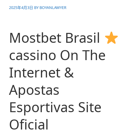
2025年4月3日
BY
BOYANLAWYER
Mostbet Brasil
cassino On The
Internet &
Apostas
Esportivas Site
Oficial