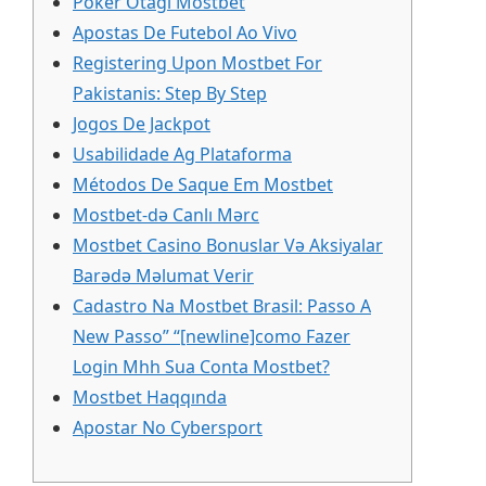
Poker Otağı Mostbet
Apostas De Futebol Ao Vivo
Registering Upon Mostbet For
Pakistanis: Step By Step
Jogos De Jackpot
Usabilidade Ag Plataforma
Métodos De Saque Em Mostbet
Mostbet-də Canlı Mərc
Mostbet Casino Bonuslar Və Aksiyalar
Barədə Məlumat Verir
Cadastro Na Mostbet Brasil: Passo A
New Passo” “[newline]como Fazer
Login Mhh Sua Conta Mostbet?
Mostbet Haqqında
Apostar No Cybersport