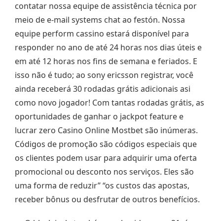
contatar nossa equipe de assistência técnica por
meio de e-mail systems chat ao festón. Nossa
equipe perform cassino estará disponível para
responder no ano de até 24 horas nos dias úteis e
em até 12 horas nos fins de semana e feriados. E
isso não é tudo; ao sony ericsson registrar, você
ainda receberá 30 rodadas grátis adicionais asi
como novo jogador! Com tantas rodadas grátis, as
oportunidades de ganhar o jackpot feature e
lucrar zero Casino Online Mostbet são inúmeras.
Códigos de promoção são códigos especiais que
os clientes podem usar para adquirir uma oferta
promocional ou desconto nos serviços. Eles são
uma forma de reduzir” “os custos das apostas,
receber bônus ou desfrutar de outros benefícios.