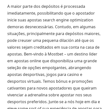
A maior parte dos depósitos é processada
imediatamente, possibilitando que o apostador
inicie suas apostas search engine optimization
demoras desnecessárias. Contudo, em algumas
situações, principalmente para depósitos maiores,
pode creuser uma pequena dilación até que os
valores sejam creditados em sua conta na casa de
apostas. Bem-vindo à Mostbet – um destino líder
em apostas online que disponibiliza uma grande
seleção de opções empolgantes, abrangendo
apostas desportivas, jogos para casino e
desportos virtuais. Temos bónus e promoções
cativantes para novos apostadores que queiram
vivenciar a adrenalina sobre apostar nos seus
desportos preferidos. Junte-se a nós hoje em dia e
eleve some sort of sua experiência de apostas para