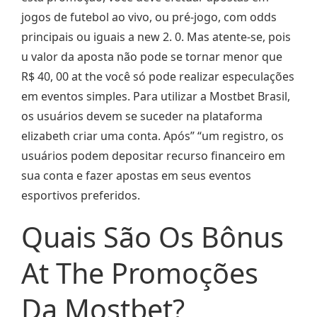
jogos de futebol ao vivo, ou pré-jogo, com odds
principais ou iguais a new 2. 0. Mas atente-se, pois
u valor da aposta não pode se tornar menor que
R$ 40, 00 at the você só pode realizar especulações
em eventos simples. Para utilizar a Mostbet Brasil,
os usuários devem se suceder na plataforma
elizabeth criar uma conta. Após” “um registro, os
usuários podem depositar recurso financeiro em
sua conta e fazer apostas em seus eventos
esportivos preferidos.
Quais São Os Bônus
At The Promoções
Da Mostbet?