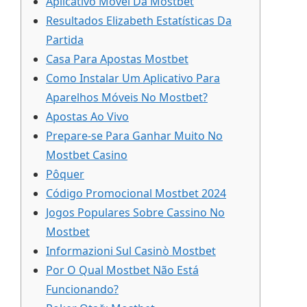
Aplicativo Móvel Da Mostbet
Resultados Elizabeth Estatísticas Da
Partida
Casa Para Apostas Mostbet
Como Instalar Um Aplicativo Para
Aparelhos Móveis No Mostbet?
Apostas Ao Vivo
Prepare-se Para Ganhar Muito No
Mostbet Casino
Pôquer
Código Promocional Mostbet 2024
Jogos Populares Sobre Cassino No
Mostbet
Informazioni Sul Casinò Mostbet
Por O Qual Mostbet Não Está
Funcionando?