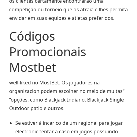
os clientes certamente encontrarão uma
competição ou torneio que os atraia e lhes permita
envidar em suas equipes e atletas preferidos.
Códigos
Promocionais
Mostbet
well-liked no MostBet. Os jogadores na
organizacion podem escolher no meio de muitas”
“opções, como Blackjack Indiano, BlackJack Single
Outdoor patio e outros.
Se estiver à incarico de um regional para jogar
electronic tentar a caso em jogos possuindo