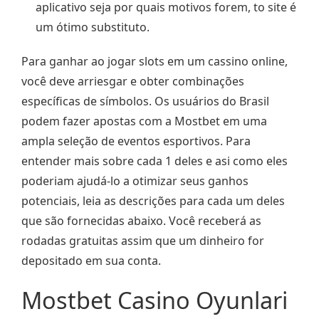
aplicativo seja por quais motivos forem, to site é
um ótimo substituto.
Para ganhar ao jogar slots em um cassino online,
você deve arriesgar e obter combinações
específicas de símbolos. Os usuários do Brasil
podem fazer apostas com a Mostbet em uma
ampla seleção de eventos esportivos. Para
entender mais sobre cada 1 deles e asi como eles
poderiam ajudá-lo a otimizar seus ganhos
potenciais, leia as descrições para cada um deles
que são fornecidas abaixo. Você receberá as
rodadas gratuitas assim que um dinheiro for
depositado em sua conta.
Mostbet Casino Oyunlari