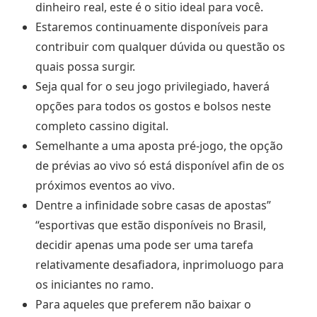
dinheiro real, este é o sitio ideal para você.
Estaremos continuamente disponíveis para
contribuir com qualquer dúvida ou questão os
quais possa surgir.
Seja qual for o seu jogo privilegiado, haverá
opções para todos os gostos e bolsos neste
completo cassino digital.
Semelhante a uma aposta pré-jogo, the opção
de prévias ao vivo só está disponível afin de os
próximos eventos ao vivo.
Dentre a infinidade sobre casas de apostas”
“esportivas que estão disponíveis no Brasil,
decidir apenas uma pode ser uma tarefa
relativamente desafiadora, inprimoluogo para
os iniciantes no ramo.
Para aqueles que preferem não baixar o