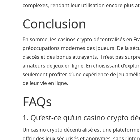
complexes, rendant leur utilisation encore plus at
Conclusion
En somme, les casinos crypto décentralisés en Fr
préoccupations modernes des joueurs. De la sécuri
d’accès et des bonus attrayants, il n’est pas surp
amateurs de jeux en ligne. En choisissant d’explo
seulement profiter d’une expérience de jeu amélio
de leur vie en ligne.
FAQs
1. Qu’est-ce qu’un casino crypto dé
Un casino crypto décentralisé est une plateforme d
offrir des jeux sécurisés et anonymes, sans l’inter