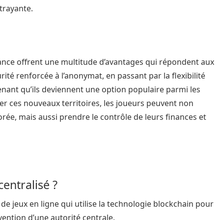
trayante.
ance offrent une multitude d’avantages qui répondent aux
té renforcée à l’anonymat, en passant par la flexibilité
renant qu’ils deviennent une option populaire parmi les
rer ces nouveaux territoires, les joueurs peuvent non
rée, mais aussi prendre le contrôle de leurs finances et
centralisé ?
e jeux en ligne qui utilise la technologie blockchain pour
vention d’une autorité centrale.