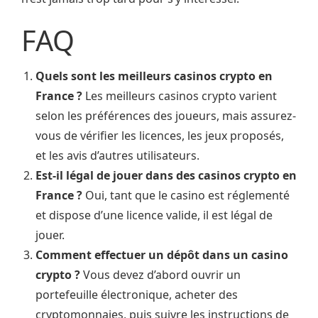
FAQ
Quels sont les meilleurs casinos crypto en
France ?
Les meilleurs casinos crypto varient
selon les préférences des joueurs, mais assurez-
vous de vérifier les licences, les jeux proposés,
et les avis d’autres utilisateurs.
Est-il légal de jouer dans des casinos crypto en
France ?
Oui, tant que le casino est réglementé
et dispose d’une licence valide, il est légal de
jouer.
Comment effectuer un dépôt dans un casino
crypto ?
Vous devez d’abord ouvrir un
portefeuille électronique, acheter des
cryptomonnaies, puis suivre les instructions de