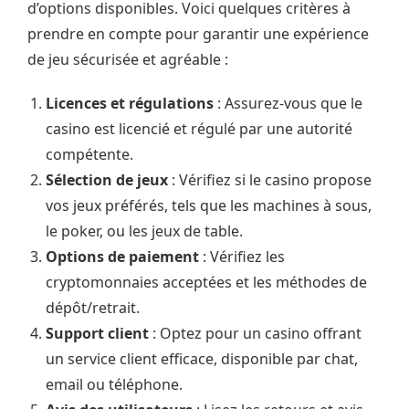
d’options disponibles. Voici quelques critères à
prendre en compte pour garantir une expérience
de jeu sécurisée et agréable :
Licences et régulations
: Assurez-vous que le
casino est licencié et régulé par une autorité
compétente.
Sélection de jeux
: Vérifiez si le casino propose
vos jeux préférés, tels que les machines à sous,
le poker, ou les jeux de table.
Options de paiement
: Vérifiez les
cryptomonnaies acceptées et les méthodes de
dépôt/retrait.
Support client
: Optez pour un casino offrant
un service client efficace, disponible par chat,
email ou téléphone.