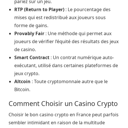
pariez sur un jeu.
RTP (Return to Player)
: Le pourcentage des
mises qui est redistribué aux joueurs sous
forme de gains.
Provably Fair
: Une méthode qui permet aux
joueurs de vérifier l’équité des résultats des jeux
de casino.
Smart Contract
: Un contrat numérique auto-
exécutant, utilisé dans certaines plateformes de
jeux crypto.
Altcoin
: Toute cryptomonnaie autre que le
Bitcoin.
Comment Choisir un Casino Crypto
Choisir le bon casino crypto en France peut parfois
sembler intimidant en raison de la multitude