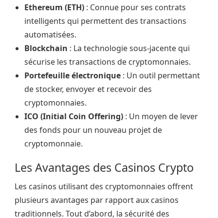
Ethereum (ETH)
: Connue pour ses contrats
intelligents qui permettent des transactions
automatisées.
Blockchain
: La technologie sous-jacente qui
sécurise les transactions de cryptomonnaies.
Portefeuille électronique
: Un outil permettant
de stocker, envoyer et recevoir des
cryptomonnaies.
ICO (Initial Coin Offering)
: Un moyen de lever
des fonds pour un nouveau projet de
cryptomonnaie.
Les Avantages des Casinos Crypto
Les casinos utilisant des cryptomonnaies offrent
plusieurs avantages par rapport aux casinos
traditionnels. Tout d’abord, la sécurité des