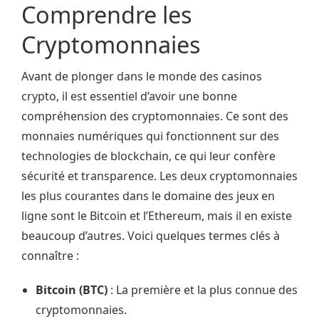
Comprendre les
Cryptomonnaies
Avant de plonger dans le monde des casinos
crypto, il est essentiel d’avoir une bonne
compréhension des cryptomonnaies. Ce sont des
monnaies numériques qui fonctionnent sur des
technologies de blockchain, ce qui leur confère
sécurité et transparence. Les deux cryptomonnaies
les plus courantes dans le domaine des jeux en
ligne sont le Bitcoin et l’Ethereum, mais il en existe
beaucoup d’autres. Voici quelques termes clés à
connaître :
Bitcoin (BTC)
: La première et la plus connue des
cryptomonnaies.