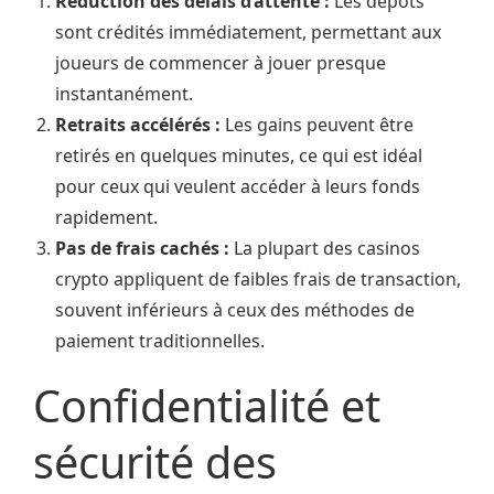
Réduction des délais d’attente :
Les dépôts
sont crédités immédiatement, permettant aux
joueurs de commencer à jouer presque
instantanément.
Retraits accélérés :
Les gains peuvent être
retirés en quelques minutes, ce qui est idéal
pour ceux qui veulent accéder à leurs fonds
rapidement.
Pas de frais cachés :
La plupart des casinos
crypto appliquent de faibles frais de transaction,
souvent inférieurs à ceux des méthodes de
paiement traditionnelles.
Confidentialité et
sécurité des