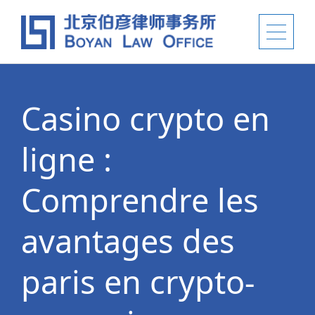
Casino crypto en
ligne :
Comprendre les
avantages des
paris en crypto-