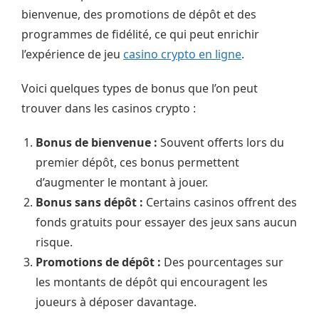
bienvenue, des promotions de dépôt et des
programmes de fidélité, ce qui peut enrichir
l’expérience de jeu
casino crypto en ligne
.
Voici quelques types de bonus que l’on peut
trouver dans les casinos crypto :
Bonus de bienvenue :
Souvent offerts lors du
premier dépôt, ces bonus permettent
d’augmenter le montant à jouer.
Bonus sans dépôt :
Certains casinos offrent des
fonds gratuits pour essayer des jeux sans aucun
risque.
Promotions de dépôt :
Des pourcentages sur
les montants de dépôt qui encouragent les
joueurs à déposer davantage.