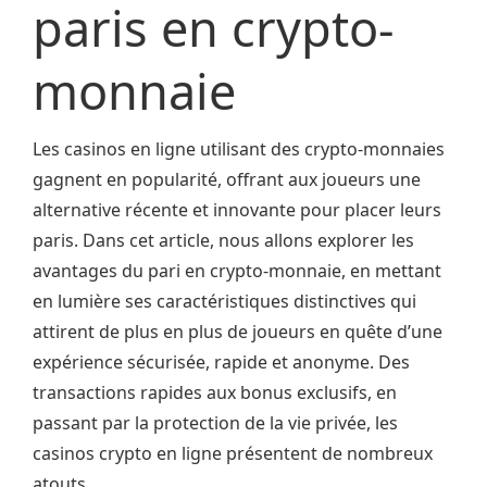
paris en crypto-
monnaie
Les casinos en ligne utilisant des crypto-monnaies
gagnent en popularité, offrant aux joueurs une
alternative récente et innovante pour placer leurs
paris. Dans cet article, nous allons explorer les
avantages du pari en crypto-monnaie, en mettant
en lumière ses caractéristiques distinctives qui
attirent de plus en plus de joueurs en quête d’une
expérience sécurisée, rapide et anonyme. Des
transactions rapides aux bonus exclusifs, en
passant par la protection de la vie privée, les
casinos crypto en ligne présentent de nombreux
atouts.