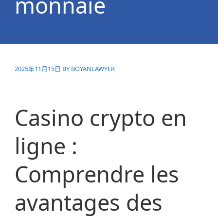
monnaie
2025年11月15日
BY
BOYANLAWYER
Casino crypto en
ligne :
Comprendre les
avantages des