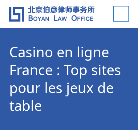
Casino en ligne
France : Top sites
pour les jeux de
table