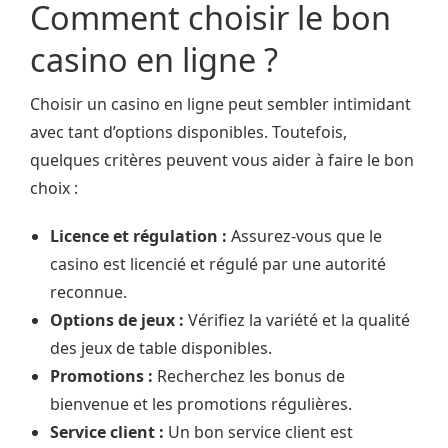
Comment choisir le bon
casino en ligne ?
Choisir un casino en ligne peut sembler intimidant
avec tant d’options disponibles. Toutefois,
quelques critères peuvent vous aider à faire le bon
choix :
Licence et régulation :
Assurez-vous que le
casino est licencié et régulé par une autorité
reconnue.
Options de jeux :
Vérifiez la variété et la qualité
des jeux de table disponibles.
Promotions :
Recherchez les bonus de
bienvenue et les promotions régulières.
Service client :
Un bon service client est