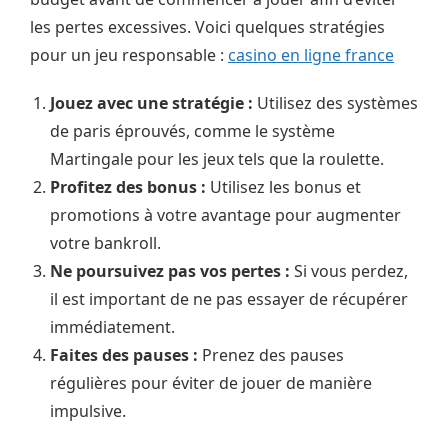
les pertes excessives. Voici quelques stratégies
pour un jeu responsable :
casino en ligne france
Jouez avec une stratégie :
Utilisez des systèmes
de paris éprouvés, comme le système
Martingale pour les jeux tels que la roulette.
Profitez des bonus :
Utilisez les bonus et
promotions à votre avantage pour augmenter
votre bankroll.
Ne poursuivez pas vos pertes :
Si vous perdez,
il est important de ne pas essayer de récupérer
immédiatement.
Faites des pauses :
Prenez des pauses
régulières pour éviter de jouer de manière
impulsive.