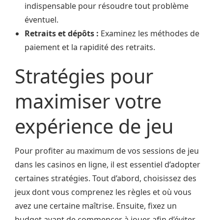
indispensable pour résoudre tout problème
éventuel.
Retraits et dépôts :
Examinez les méthodes de
paiement et la rapidité des retraits.
Stratégies pour
maximiser votre
expérience de jeu
Pour profiter au maximum de vos sessions de jeu
dans les casinos en ligne, il est essentiel d’adopter
certaines stratégies. Tout d’abord, choisissez des
jeux dont vous comprenez les règles et où vous
avez une certaine maîtrise. Ensuite, fixez un
budget avant de commencer à jouer afin d’éviter