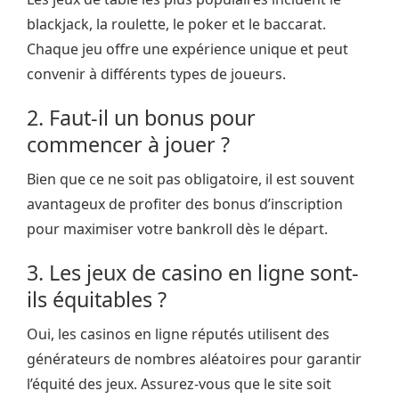
blackjack, la roulette, le poker et le baccarat.
Chaque jeu offre une expérience unique et peut
convenir à différents types de joueurs.
2. Faut-il un bonus pour
commencer à jouer ?
Bien que ce ne soit pas obligatoire, il est souvent
avantageux de profiter des bonus d’inscription
pour maximiser votre bankroll dès le départ.
3. Les jeux de casino en ligne sont-
ils équitables ?
Oui, les casinos en ligne réputés utilisent des
générateurs de nombres aléatoires pour garantir
l’équité des jeux. Assurez-vous que le site soit