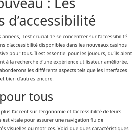
ouveau : Les
 d’accessibilité
années, il est crucial de se concentrer sur l’accessibilité
ions d’accessibilité disponibles dans les nouveaux casinos
ve pour tous. Il est essentiel pour les joueurs, qu’ils aient
nt à la recherche d’une expérience utilisateur améliorée,
 aborderons les différents aspects tels que les interfaces
et bien d’autres encore.
 pour tous
us l’accent sur l’ergonomie et l’accessibilité de leurs
 est vitale pour assurer une navigation fluide,
s visuelles ou motrices. Voici quelques caractéristiques