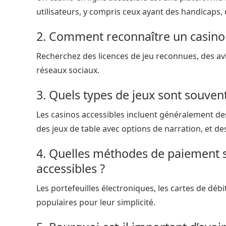
utilisateurs, y compris ceux ayant des handicaps, 
2. Comment reconnaître un casino 
Recherchez des licences de jeu reconnues, des avi
réseaux sociaux.
3. Quels types de jeux sont souven
Les casinos accessibles incluent généralement d
des jeux de table avec options de narration, et d
4. Quelles méthodes de paiement 
accessibles ?
Les portefeuilles électroniques, les cartes de dé
populaires pour leur simplicité.