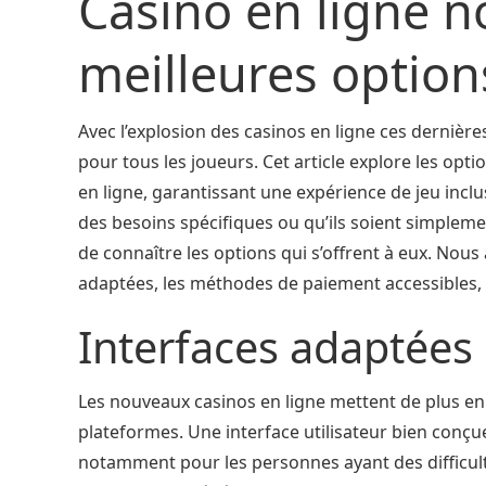
Casino en ligne n
meilleures options
Avec l’explosion des casinos en ligne ces dernières 
pour tous les joueurs. Cet article explore les opt
en ligne, garantissant une expérience de jeu inclusi
des besoins spécifiques ou qu’ils soient simpleme
de connaître les options qui s’offrent à eux. Nous
adaptées, les méthodes de paiement accessibles, 
Interfaces adaptées
Les nouveaux casinos en ligne mettent de plus en pl
plateformes. Une interface utilisateur bien conçue
notamment pour les personnes ayant des difficulté