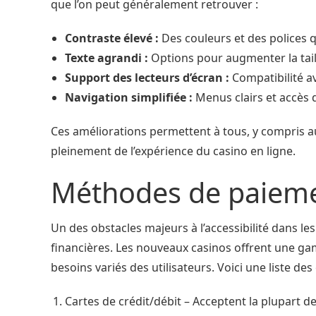
que l’on peut généralement retrouver :
Contraste élevé :
Des couleurs et des polices qui
Texte agrandi :
Options pour augmenter la taill
Support des lecteurs d’écran :
Compatibilité av
Navigation simplifiée :
Menus clairs et accès d
Ces améliorations permettent à tous, y compris a
pleinement de l’expérience du casino en ligne.
Méthodes de paiemen
Un des obstacles majeurs à l’accessibilité dans les
financières. Les nouveaux casinos offrent une 
besoins variés des utilisateurs. Voici une liste de
Cartes de crédit/débit – Acceptent la plupart d