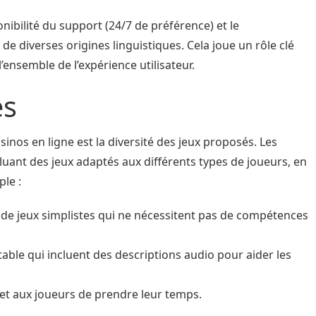
nibilité du support (24/7 de préférence) et le
de diverses origines linguistiques. Cela joue un rôle clé
l’ensemble de l’expérience utilisateur.
és
asinos en ligne est la diversité des jeux proposés. Les
uant des jeux adaptés aux différents types de joueurs, en
le :
de jeux simplistes qui ne nécessitent pas de compétences
table qui incluent des descriptions audio pour aider les
t aux joueurs de prendre leur temps.