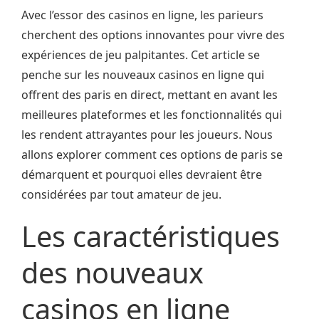
Avec l’essor des casinos en ligne, les parieurs
cherchent des options innovantes pour vivre des
expériences de jeu palpitantes. Cet article se
penche sur les nouveaux casinos en ligne qui
offrent des paris en direct, mettant en avant les
meilleures plateformes et les fonctionnalités qui
les rendent attrayantes pour les joueurs. Nous
allons explorer comment ces options de paris se
démarquent et pourquoi elles devraient être
considérées par tout amateur de jeu.
Les caractéristiques
des nouveaux
casinos en ligne