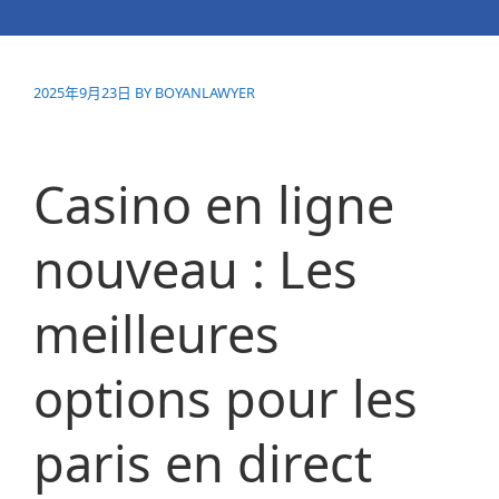
2025年9月23日
BY
BOYANLAWYER
Casino en ligne
nouveau : Les
meilleures
options pour les
paris en direct