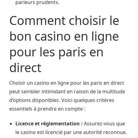
parieurs prudents.
Comment choisir le
bon casino en ligne
pour les paris en
direct
Choisir un casino en ligne pour les paris en direct
peut sembler intimidant en raison de la multitude
d’options disponibles. Voici quelques critères
essentiels à prendre en compte :
Licence et réglementation :
Assurez-vous que
le casino est licencié par une autorité reconnue.