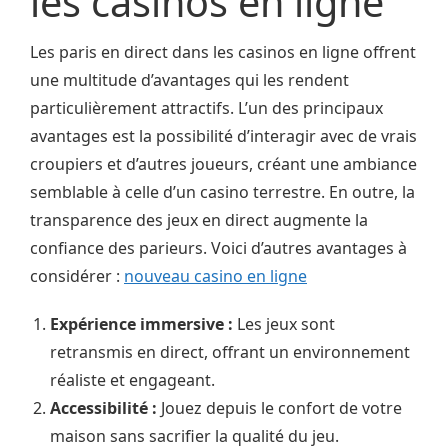
les casinos en ligne
Les paris en direct dans les casinos en ligne offrent
une multitude d’avantages qui les rendent
particulièrement attractifs. L’un des principaux
avantages est la possibilité d’interagir avec de vrais
croupiers et d’autres joueurs, créant une ambiance
semblable à celle d’un casino terrestre. En outre, la
transparence des jeux en direct augmente la
confiance des parieurs. Voici d’autres avantages à
considérer :
nouveau casino en ligne
Expérience immersive :
Les jeux sont
retransmis en direct, offrant un environnement
réaliste et engageant.
Accessibilité :
Jouez depuis le confort de votre
maison sans sacrifier la qualité du jeu.