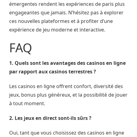
émergentes rendent les expériences de paris plus
engageantes que jamais. N’hésitez pas à explorer
ces nouvelles plateformes et à profiter d’une
expérience de jeu moderne et interactive.
FAQ
1. Quels sont les avantages des casinos en ligne
par rapport aux casinos terrestres ?
Les casinos en ligne offrent confort, diversité des
jeux, bonus plus généreux, et la possibilité de jouer
à tout moment.
2. Les jeux en direct sont-ils sûrs ?
Oui, tant que vous choisissez des casinos en ligne