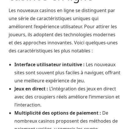
Les nouveaux casinos en ligne se distinguent par
une série de caractéristiques uniques qui
améliorent l’expérience utilisateur. Pour attirer les
joueurs, ils adoptent des technologies modernes
et des approches innovantes. Voici quelques-unes
des caractéristiques les plus notables :
Interface utilisateur intuitive :
Les nouveaux
sites sont souvent plus faciles à naviguer, offrant
une meilleure expérience de jeu.
Jeux en direct :
L’intégration des jeux en direct
avec des croupiers réels améliore l’immersion et
l’interaction.
Multiplicité des options de paiement :
De
nombreux casinos proposent des méthodes de