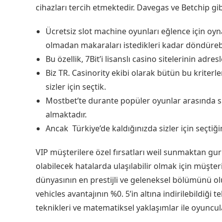
cihazları tercih etmektedir. Davegas ve Betchip gib
Ücretsiz slot machine oyunları eğlence için o
olmadan makaraları istedikleri kadar döndürebil
Bu özellik, 7Bit’i lisanslı casino sitelerinin adre
Biz TR. Casinority ekibi olarak bütün bu kriter
sizler için seçtik.
Mostbet’te durante popüler oyunlar arasında slo
almaktadır.
Ancak Türkiye’de kaldığınızda sizler için seçtiğ
VIP müşterilere özel fırsatları weil sunmaktan g
olabilecek hatalarda ulaşılabilir olmak için müşte
dünyasının en prestijli ve geleneksel bölümünü oluş
vehicles avantajının %0. 5’in altına indirilebildiğ
teknikleri ve matematiksel yaklaşımlar ile oyuncula