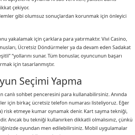
ikkat çekiyor.
roblemler gibi olumsuz sonuçlardan korunmak için önleyici
 yakalamak için çarklara para yatırmaktır. Vivi Casino,
onusları, Ücretsiz Döndürmeler ya da devam eden Sadakat
şitli” “yollarını sunar. Tüm bonuslar, oyuncunun başarı
rmak için tasarlanmıştır.
yun Seçimi Yapma
n canlı sohbet penceresini para kullanabilirsiniz. Anında
eler için birkaç ücretsiz telefon numarası listeliyoruz. Eğer
ara) risk etmeye kumar oynamak denir. Kart sayma tekniği,
idir. Ancak bu tekniği kullanırken dikkatli olmalısınız, çünkü
diğinizde oyundan men edilebilirsiniz. Mobil uygulamalar