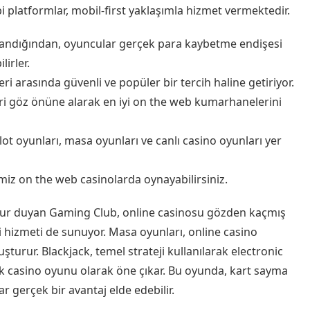
i platformlar, mobil-first yaklaşımla hizmet vermektedir.
ynandığından, oyuncular gerçek para kaybetme endişesi
irler.
sleri arasında güvenli ve popüler bir tercih haline getiriyor.
leri göz önüne alarak en iyi on the web kumarhanelerini
t oyunları, masa oyunları ve canlı casino oyunları yer
imiz on the web casinolarda oynayabilirsiniz.
urur duyan Gaming Club, online casinosu gözden kaçmış
ri hizmeti de sunuyor. Masa oyunları, online casino
turur. Blackjack, temel strateji kullanılarak electronic
i tek casino oyunu olarak öne çıkar. Bu oyunda, kart sayma
r gerçek bir avantaj elde edebilir.