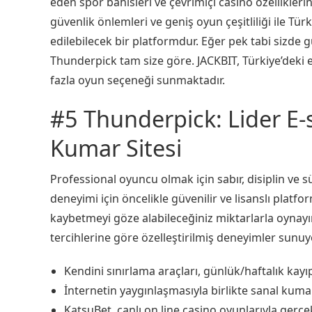
eden spor bahisleri ve çevrimiçi casino özellikler
güvenlik önlemleri ve geniş oyun çeşitliliği ile Tür
edilebilecek bir platformdur. Eğer pek tabi sizde g
Thunderpick tam size göre. JACKBIT, Türkiye’deki en
fazla oyun seçeneği sunmaktadır.
#5 Thunderpick: Lider E-
Kumar Sitesi
Professional oyuncu olmak için sabır, disiplin ve 
deneyimi için öncelikle güvenilir ve lisanslı platf
kaybetmeyi göze alabileceğiniz miktarlarla oynayın
tercihlerine göre özelleştirilmiş deneyimler sunuy
Kendini sınırlama araçları, günlük/haftalık kayıp 
İnternetin yaygınlaşmasıyla birlikte sanal kuma
KatsuBet, canlı on line casino oyunlarıyla gerç