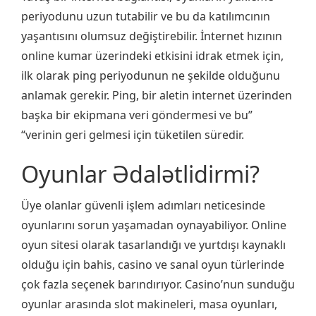
periyodunu uzun tutabilir ve bu da katılımcının
yaşantısını olumsuz değiştirebilir. İnternet hızının
online kumar üzerindeki etkisini idrak etmek için,
ilk olarak ping periyodunun ne şekilde olduğunu
anlamak gerekir. Ping, bir aletin internet üzerinden
başka bir ekipmana veri göndermesi ve bu”
“verinin geri gelmesi için tüketilen süredir.
Oyunlar Ədalətlidirmi?
Üye olanlar güvenli işlem adımları neticesinde
oyunlarını sorun yaşamadan oynayabiliyor. Online
oyun sitesi olarak tasarlandığı ve yurtdışı kaynaklı
olduğu için bahis, casino ve sanal oyun türlerinde
çok fazla seçenek barındırıyor. Casino’nun sunduğu
oyunlar arasında slot makineleri, masa oyunları,