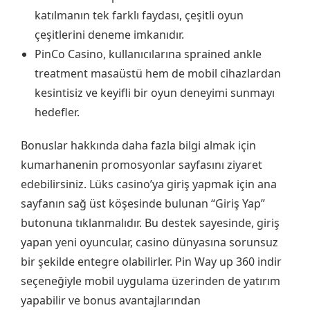
katılmanın tek farklı faydası, çeşitli oyun
çeşitlerini deneme imkanıdır.
PinCo Casino, kullanıcılarına sprained ankle
treatment masaüstü hem de mobil cihazlardan
kesintisiz ve keyifli bir oyun deneyimi sunmayı
hedefler.
Bonuslar hakkında daha fazla bilgi almak için
kumarhanenin promosyonlar sayfasını ziyaret
edebilirsiniz. Lüks casino’ya giriş yapmak için ana
sayfanın sağ üst köşesinde bulunan “Giriş Yap”
butonuna tıklanmalıdır. Bu destek sayesinde, giriş
yapan yeni oyuncular, casino dünyasına sorunsuz
bir şekilde entegre olabilirler. Pin Way up 360 indir
seçeneğiyle mobil uygulama üzerinden de yatırım
yapabilir ve bonus avantajlarından