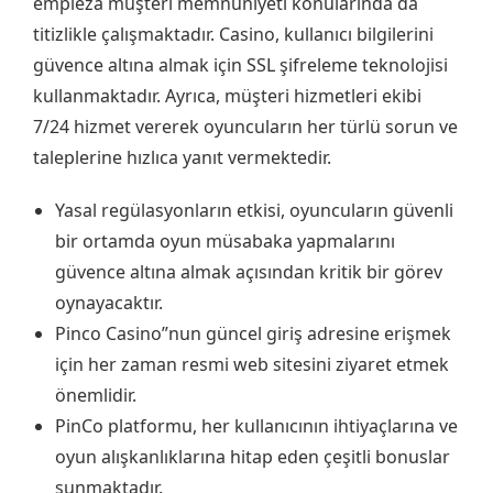
empieza müşteri memnuniyeti konularında da
titizlikle çalışmaktadır. Casino, kullanıcı bilgilerini
güvence altına almak için SSL şifreleme teknolojisi
kullanmaktadır. Ayrıca, müşteri hizmetleri ekibi
7/24 hizmet vererek oyuncuların her türlü sorun ve
taleplerine hızlıca yanıt vermektedir.
Yasal regülasyonların etkisi, oyuncuların güvenli
bir ortamda oyun müsabaka yapmalarını
güvence altına almak açısından kritik bir görev
oynayacaktır.
Pinco Casino”nun güncel giriş adresine erişmek
için her zaman resmi web sitesini ziyaret etmek
önemlidir.
PinCo platformu, her kullanıcının ihtiyaçlarına ve
oyun alışkanlıklarına hitap eden çeşitli bonuslar
sunmaktadır.