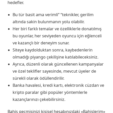
hedefler.
Bu tür basit ama verimli” “teknikler, gerilim
altında sakin bulunmanın yolu olabilir.
Her biri farklı temalar ve özelliklerle donatılmış
bu oyunlar, her seviyeden oyuncu için eğlenceli
ve kazançlı bir deneyim sunar.
Siteye kaydolduktan sonra, kaybedenlerin
olmadığı piyango çekilişine katılabileceksiniz.
Ayrıca, düzenli olarak güncellenen kampanyalar
ve özel teklifler sayesinde, mevcut üyeler de
sürekli olarak ödüllendirilir.
Banka havalesi, kredi kartı, elektronik cüzdan ve
kripto paralar gibi popüler yöntemlerle
kazançlarınızı çekebilirsiniz.
Bahis geçmişinizi kişisel hesabınızdaki «Bahislerim»