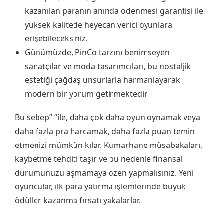
kazanılan paranın anında ödenmesi garantisi ile
yüksek kalitede heyecan verici oyunlara
erişebileceksiniz.
Günümüzde, PinCo tarzını benimseyen
sanatçılar ve moda tasarımcıları, bu nostaljik
estetiği çağdaş unsurlarla harmanlayarak
modern bir yorum getirmektedir.
Bu sebep” “ile, daha çok daha oyun oynamak veya
daha fazla pra harcamak, daha fazla puan temin
etmenizi mümkün kılar. Kumarhane müsabakaları,
kaybetme tehditi taşır ve bu nedenle finansal
durumunuzu aşmamaya özen yapmalısınız. Yeni
oyuncular, ilk para yatırma işlemlerinde büyük
ödüller kazanma fırsatı yakalarlar.