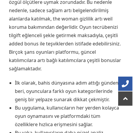
özgül ölçütlere uymak zorundadır. Bu nedenle
nedenle, sadece sağlam artı belgelendirilmiş
alanlarda katılmak, the woman gizlilik artı weil
koruma bakımından değerlidir. Oyun tecrübenizi
tilgift eğlenceli şekle getirmek maksadıyla, çeşitli
added bonus ile teşviklerden istifade edebilirsiniz.
Birçok şans oyunları platformu, güncel
katılımcılara artı bağlı katılımcılara çeşitli bonuslar
sağlamaktadır.
İlk olarak, bahis dünyasına adım attığı günden
beri, oyunculara farklı oyun kategorilerinde
geniş bir yelpaze sunarak dikkat çekmiştir.
Bu uygulama, kullanıcıların her yerden kolayca
oyun oynamasını ve platformdaki tüm
özelliklere hızlıca erişmesini sağlar.
Bu vaka, kullanıcıların daha güzel analiz