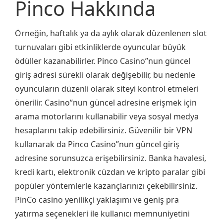
Pinco Hakkında
Örneğin, haftalık ya da aylık olarak düzenlenen slot
turnuvaları gibi etkinliklerde oyuncular büyük
ödüller kazanabilirler. Pinco Casino”nun güncel
giriş adresi sürekli olarak değişebilir, bu nedenle
oyuncuların düzenli olarak siteyi kontrol etmeleri
önerilir. Casino”nun güncel adresine erişmek için
arama motorlarını kullanabilir veya sosyal medya
hesaplarını takip edebilirsiniz. Güvenilir bir VPN
kullanarak da Pinco Casino”nun güncel giriş
adresine sorunsuzca erişebilirsiniz. Banka havalesi,
kredi kartı, elektronik cüzdan ve kripto paralar gibi
popüler yöntemlerle kazançlarınızı çekebilirsiniz.
PinCo casino yenilikçi yaklaşımı ve geniş pra
yatırma seçenekleri ile kullanıcı memnuniyetini