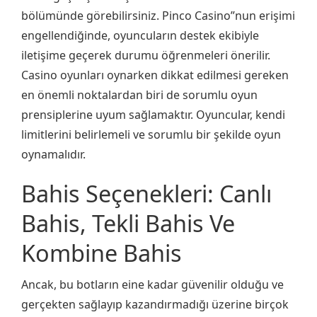
bölümünde görebilirsiniz. Pinco Casino”nun erişimi
engellendiğinde, oyuncuların destek ekibiyle
iletişime geçerek durumu öğrenmeleri önerilir.
Casino oyunları oynarken dikkat edilmesi gereken
en önemli noktalardan biri de sorumlu oyun
prensiplerine uyum sağlamaktır. Oyuncular, kendi
limitlerini belirlemeli ve sorumlu bir şekilde oyun
oynamalıdır.
Bahis Seçenekleri: Canlı
Bahis, Tekli Bahis Ve
Kombine Bahis
Ancak, bu botların eine kadar güvenilir olduğu ve
gerçekten sağlayıp kazandırmadığı üzerine birçok