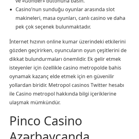
ve «Gönder» butonuna basın.
Casino’nun sunduğu oyunlar arasında slot
makineleri, masa oyunları, canlı casino ve daha
pek çok seçenek bulunmaktadır.
İnternet hızının online kumar üzerindeki etkilerini
gözden geçirirken, oyuncuların oyun çeşitlerini de
dikkat bulundurmaları önemlidir. Ek gelir etmek
isteyenler için özellikle casino metropolde bahis
oynamak kazanç elde etmek için en güvenilir
yollardan biridir. Metropol casinos Twitter hesabı
ile Casino metropol hakkında bilgi içeriklerine
ulaşmak mümkündür.
Pinco Casino
Azərbaycanda