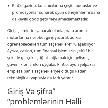
PinCo gazino, kullanıcılarına çeşitli bonuslar ve
promosyonlar sunarak oyun deneyimlerini daha
da keyifli good getirmeyi amaçlamaktadır.
Giriş işlemlerini yapacak olanlar, web arama
motorlarına nerobet giriş yazarak adresi
öğrenebilecekleri tüm seçeneklere” “ulaşabiliyor.
Ayrıca, casino, tüm finansal işlemlerin şeffaf bir
şekilde gerçekleştiğini sağlamak için gelişmiş
güvenlik önlemleri uygular. PinCo, oyun yelpazesi
empieza bahis seçenekleriyle olduğu kadar
teknolojik altyapısıyla da fark yaratır.
Giriş Və ͏şifrə”
“͏problemlə͏rinin Hə͏lli