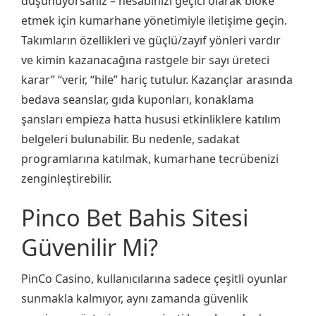
düşünüyorsanız – hesabınızı geçici olarak bloke
etmek için kumarhane yönetimiyle iletişime geçin.
Takımların özellikleri ve güçlü/zayıf yönleri vardır
ve kimin kazanacağına rastgele bir sayı üreteci
karar” “verir, “hile” hariç tutulur. Kazançlar arasında
bedava seanslar, gıda kuponları, konaklama
şansları empieza hatta hususi etkinliklere katılım
belgeleri bulunabilir. Bu nedenle, sadakat
programlarına katılmak, kumarhane tecrübenizi
zenginleştirebilir.
Pinco Bet Bahis Sitesi
Güvenilir Mi?
PinCo Casino, kullanıcılarına sadece çeşitli oyunlar
sunmakla kalmıyor, aynı zamanda güvenlik