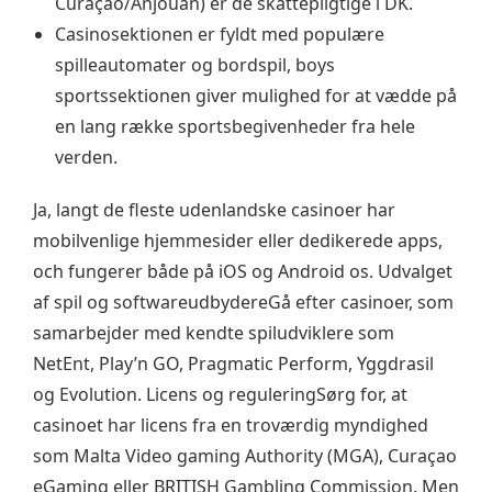
Curaçao/Anjouan) er de skattepligtige i DK.
Casinosektionen er fyldt med populære
spilleautomater og bordspil, boys
sportssektionen giver mulighed for at vædde på
en lang række sportsbegivenheder fra hele
verden.
Ja, langt de fleste udenlandske casinoer har
mobilvenlige hjemmesider eller dedikerede apps,
och fungerer både på iOS og Android os. Udvalget
af spil og softwareudbydereGå efter casinoer, som
samarbejder med kendte spiludviklere som
NetEnt, Play’n GO, Pragmatic Perform, Yggdrasil
og Evolution. Licens og reguleringSørg for, at
casinoet har licens fra en troværdig myndighed
som Malta Video gaming Authority (MGA), Curaçao
eGaming eller BRITISH Gambling Commission. Men