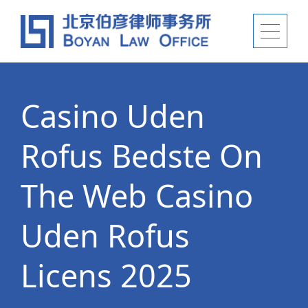
Casino Uden
Rofus Bedste On
The Web Casino
Uden Rofus
Licens 2025