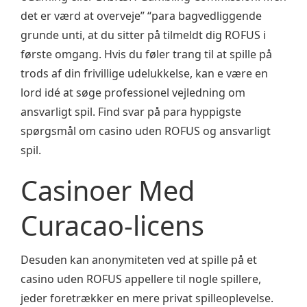
det er værd at overveje” “para bagvedliggende
grunde unti, at du sitter på tilmeldt dig ROFUS i
første omgang. Hvis du føler trang til at spille på
trods af din frivillige udelukkelse, kan e være en
lord idé at søge professionel vejledning om
ansvarligt spil. Find svar på para hyppigste
spørgsmål om casino uden ROFUS og ansvarligt
spil.
Casinoer Med
Curacao-licens
Desuden kan anonymiteten ved at spille på et
casino uden ROFUS appellere til nogle spillere,
jeder foretrækker en mere privat spilleoplevelse.