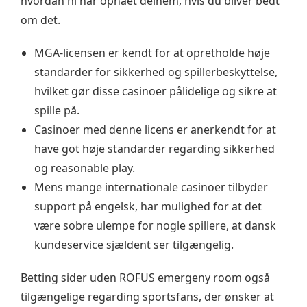
hvordan ni har opnået deinem, hvis du bliver bedt
om det.
MGA-licensen er kendt for at opretholde høje
standarder for sikkerhed og spillerbeskyttelse,
hvilket gør disse casinoer pålidelige og sikre at
spille på.
Casinoer med denne licens er anerkendt for at
have got høje standarder regarding sikkerhed
og reasonable play.
Mens mange internationale casinoer tilbyder
support på engelsk, har mulighed for at det
være sobre ulempe for nogle spillere, at dansk
kundeservice sjældent ser tilgængelig.
Betting sider uden ROFUS emergeny room også
tilgængelige regarding sportsfans, der ønsker at