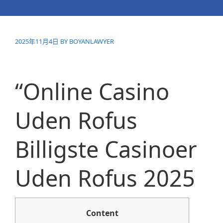
2025年11月4日
BY
BOYANLAWYER
“Online Casino
Uden Rofus
Billigste Casinoer
Uden Rofus 2025
Content