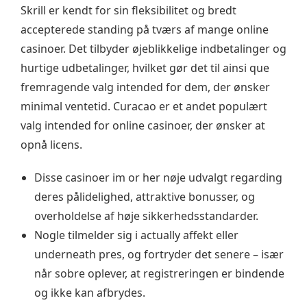
Skrill er kendt for sin fleksibilitet og bredt
accepterede standing på tværs af mange online
casinoer. Det tilbyder øjeblikkelige indbetalinger og
hurtige udbetalinger, hvilket gør det til ainsi que
fremragende valg intended for dem, der ønsker
minimal ventetid. Curacao er et andet populært
valg intended for online casinoer, der ønsker at
opnå licens.
Disse casinoer im or her nøje udvalgt regarding
deres pålidelighed, attraktive bonusser, og
overholdelse af høje sikkerhedsstandarder.
Nogle tilmelder sig i actually affekt eller
underneath pres, og fortryder det senere – især
når sobre oplever, at registreringen er bindende
og ikke kan afbrydes.