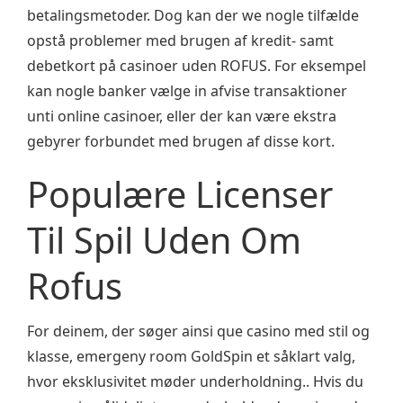
betalingsmetoder. Dog kan der we nogle tilfælde
opstå problemer med brugen af kredit- samt
debetkort på casinoer uden ROFUS. For eksempel
kan nogle banker vælge in afvise transaktioner
unti online casinoer, eller der kan være ekstra
gebyrer forbundet med brugen af disse kort.
Populære Licenser
Til Spil Uden Om
Rofus
For deinem, der søger ainsi que casino med stil og
klasse, emergeny room GoldSpin et såklart valg,
hvor eksklusivitet møder underholdning.. Hvis du