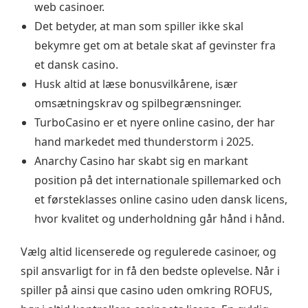
web casinoer.
Det betyder, at man som spiller ikke skal
bekymre get om at betale skat af gevinster fra
et dansk casino.
Husk altid at læse bonusvilkårene, især
omsætningskrav og spilbegrænsninger.
TurboCasino er et nyere online casino, der har
hand markedet med thunderstorm i 2025.
Anarchy Casino har skabt sig en markant
position på det internationale spillemarked och
et førsteklasses online casino uden dansk licens,
hvor kvalitet og underholdning går hånd i hånd.
Vælg altid licenserede og regulerede casinoer, og
spil ansvarligt for in få den bedste oplevelse. Når i
spiller på ainsi que casino uden omkring ROFUS,