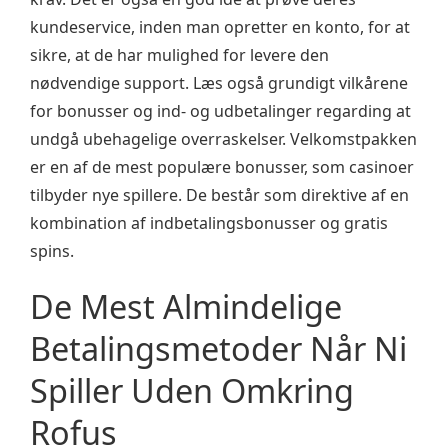
kundeservice, inden man opretter en konto, for at
sikre, at de har mulighed for levere den
nødvendige support. Læs også grundigt vilkårene
for bonusser og ind- og udbetalinger regarding at
undgå ubehagelige overraskelser. Velkomstpakken
er en af de mest populære bonusser, som casinoer
tilbyder nye spillere. De består som direktive af en
kombination af indbetalingsbonusser og gratis
spins.
De Mest Almindelige
Betalingsmetoder Når Ni
Spiller Uden Omkring
Rofus