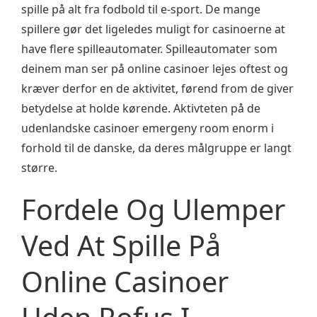
spille på alt fra fodbold til e-sport. De mange
spillere gør det ligeledes muligt for casinoerne at
have flere spilleautomater. Spilleautomater som
deinem man ser på online casinoer lejes oftest og
kræver derfor en de aktivitet, førend from de giver
betydelse at holde kørende. Aktivteten på de
udenlandske casinoer emergeny room enorm i
forhold til de danske, da deres målgruppe er langt
større.
Fordele Og Ulemper
Ved At Spille På
Online Casinoer