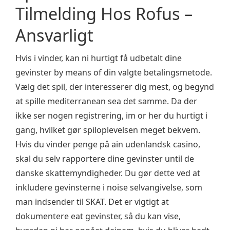
Tilmelding Hos Rofus –
Ansvarligt
Hvis i vinder, kan ni hurtigt få udbetalt dine
gevinster by means of din valgte betalingsmetode.
Vælg det spil, der interesserer dig mest, og begynd
at spille mediterranean sea det samme. Da der
ikke ser nogen registrering, im or her du hurtigt i
gang, hvilket gør spiloplevelsen meget bekvem.
Hvis du vinder penge på ain udenlandsk casino,
skal du selv rapportere dine gevinster until de
danske skattemyndigheder. Du gør dette ved at
inkludere gevinsterne i noise selvangivelse, som
man indsender til SKAT. Det er vigtigt at
dokumentere eat gevinster, så du kan vise,