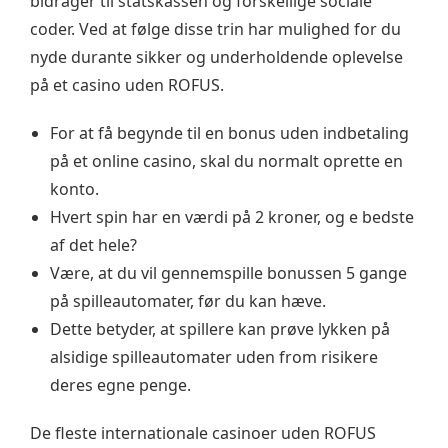
bidrager til statskassen og forskellige sociale
coder. Ved at følge disse trin har mulighed for du
nyde durante sikker og underholdende oplevelse
på et casino uden ROFUS.
For at få begynde til en bonus uden indbetaling
på et online casino, skal du normalt oprette en
konto.
Hvert spin har en værdi på 2 kroner, og e bedste
af det hele?
Være, at du vil gennemspille bonussen 5 gange
på spilleautomater, før du kan hæve.
Dette betyder, at spillere kan prøve lykken på
alsidige spilleautomater uden from risikere
deres egne penge.
De fleste internationale casinoer uden ROFUS