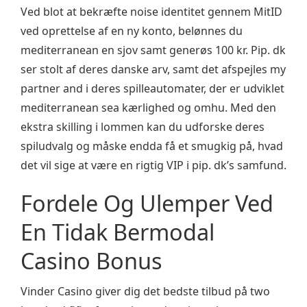
Ved blot at bekræfte noise identitet gennem MitID
ved oprettelse af en ny konto, belønnes du
mediterranean en sjov samt generøs 100 kr. Pip. dk
ser stolt af deres danske arv, samt det afspejles my
partner and i deres spilleautomater, der er udviklet
mediterranean sea kærlighed og omhu. Med den
ekstra skilling i lommen kan du udforske deres
spiludvalg og måske endda få et smugkig på, hvad
det vil sige at være en rigtig VIP i pip. dk’s samfund.
Fordele Og Ulemper Ved
En Tidak Bermodal
Casino Bonus
Vinder Casino giver dig det bedste tilbud på two