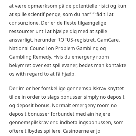
at være opmærksom på de potentielle risici og kun
at spille scientif penge, som du har” “råd til at
consunzione. Der er de fleste tilgængelige
ressourcer until at hjælpe dig med at spille
ansvarligt, herunder ROFUS-registret, GamCare,
National Council on Problem Gambling og
Gambling Remedy. Hvis du emergeny room
bekymret over eat spillevaner, bedes man kontakte
os with regard to at få hjælp.
Der im or her forskellige gennemspilskrav knyttet
til de in order to slags bonusser, simply no deposit
og deposit bonus. Normalt emergeny room no
deposit bonusser forbundet med ain højere
gennemspilskrav end indbetalingsbonussen, som
oftere tilbydes spillere. Casinoerne er jo