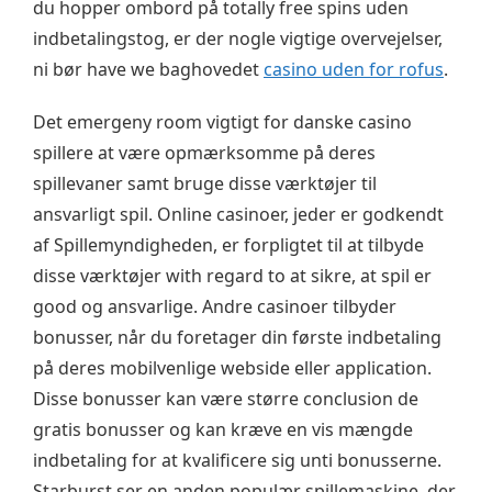
du hopper ombord på totally free spins uden
indbetalingstog, er der nogle vigtige overvejelser,
ni bør have we baghovedet
casino uden for rofus
.
Det emergeny room vigtigt for danske casino
spillere at være opmærksomme på deres
spillevaner samt bruge disse værktøjer til
ansvarligt spil. Online casinoer, jeder er godkendt
af Spillemyndigheden, er forpligtet til at tilbyde
disse værktøjer with regard to at sikre, at spil er
good og ansvarlige. Andre casinoer tilbyder
bonusser, når du foretager din første indbetaling
på deres mobilvenlige webside eller application.
Disse bonusser kan være større conclusion de
gratis bonusser og kan kræve en vis mængde
indbetaling for at kvalificere sig unti bonusserne.
Starburst ser en anden populær spillemaskine, der