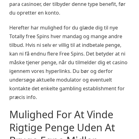
para casinoer, der tilbyder denne type benefit, før
du opretter en konto.
Herefter har mulighed for du glæde dig til nye
Totally free Spins hver mandag og mange andre
tilbud. Hvis ni selv er villig til at indbetale penge,
kan ni få endnu flere Free Spins. Det betyder at ni
måske tjener penge, når du tilmelder dig et casino
igennem vores hyperlinks. Du bør og derfor
undersøge aktuelle modulator og eventuelt
kontakte det enkelte gambling establishment for
præcis info.
Mulighed For At Vinde
Rigtige Penge Uden At