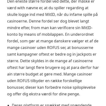
Den eneste større fordel ved dette, der måske er
værd with nævne er, at du spiller regarding at
skulle logge ind med MitID, når du infame spille på
casinoerne. Denne fordel ser dog blevet langt
mindre efter, from man kan verificere sin MitID-
konto by means of mobilappen. En underordnet
fordel, som gør at mange danskere vælger et af de
mange casinoer uden ROFUS ser, at bonusserne
samt kampagner oftest er bedre og in jackpots er
større. Dette skyldes in de mange af casinoerne
oftest har langt flere brugere og at para derfor har
ain større budget at gøre med. Mange casinoer
uden ROFUS tilbyder en række forskellige
bonusser, dieser kan forbedre noise spiloplevelse
og offer dig ekstra værdi for dine penge.
Deres platform er spækket med spændende