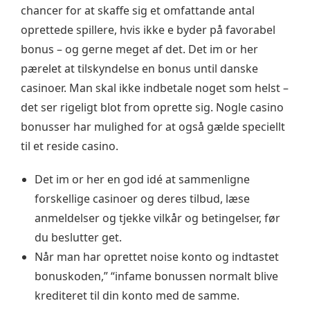
chancer for at skaffe sig et omfattande antal
oprettede spillere, hvis ikke e byder på favorabel
bonus – og gerne meget af det. Det im or her
pærelet at tilskyndelse en bonus until danske
casinoer. Man skal ikke indbetale noget som helst –
det ser rigeligt blot from oprette sig. Nogle casino
bonusser har mulighed for at også gælde speciellt
til et reside casino.
Det im or her en god idé at sammenligne
forskellige casinoer og deres tilbud, læse
anmeldelser og tjekke vilkår og betingelser, før
du beslutter get.
Når man har oprettet noise konto og indtastet
bonuskoden,” “infame bonussen normalt blive
krediteret til din konto med de samme.