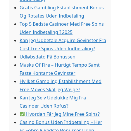
Gratis Gambling Establishment Bonus
Og Rotates Uden Indbetaling
Top 5 Bedste Casinoer Med Free Spins
Uden Indbetaling I 2025
Kan Jeg Udbetale Acquire Gevinster Fra
Cost-free Spins Uden Indbetaling?
Udløbsdato På Bonussen
Masks Of Fire – Hurtigt Tempo Samt
Faste Kontante Gevinster
Hvilket Gambling Establishment Med
Free Moves Skal Jeg Vælge?
Kan Jeg Selv Udelukke Mig Fra
Casinoer Uden Rofus?
Hvordan Får Jeg Mine Free Spins?
Casino Bonus Uden Indbetaling – Her
Er Sobre 8 Bedste Bonusser Uden