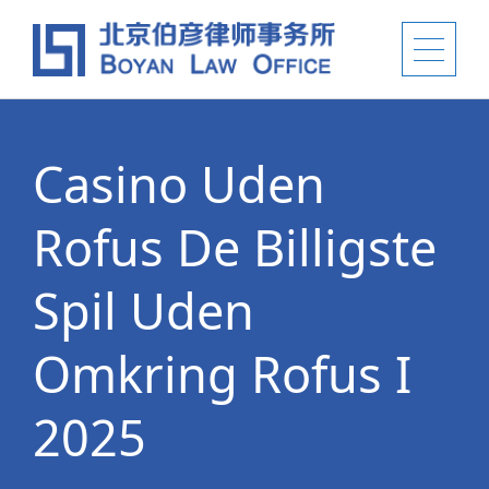
Casino Uden
Rofus De Billigste
Spil Uden
Omkring Rofus I
2025