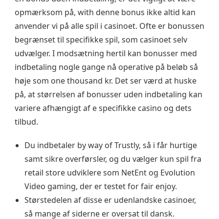
opmærksom på, with denne bonus ikke altid kan
anvender vi på alle spil i casinoet. Ofte er bonussen
begrænset til specifikke spil, som casinoet selv
udvælger. I modsætning hertil kan bonusser med
indbetaling nogle gange nå operative på beløb så
høje som one thousand kr. Det ser værd at huske
på, at størrelsen af bonusser uden indbetaling kan
variere afhængigt af e specifikke casino og dets
tilbud.
Du indbetaler by way of Trustly, så i får hurtige
samt sikre overførsler, og du vælger kun spil fra
retail store udviklere som NetEnt og Evolution
Video gaming, der er testet for fair enjoy.
Størstedelen af disse er udenlandske casinoer,
så mange af siderne er oversat til dansk.