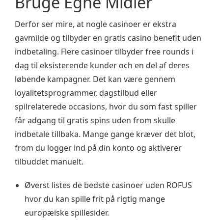
Bruge Egne Midler
Derfor ser mire, at nogle casinoer er ekstra
gavmilde og tilbyder en gratis casino benefit uden
indbetaling. Flere casinoer tilbyder free rounds i
dag til eksisterende kunder och en del af deres
løbende kampagner. Det kan være gennem
loyalitetsprogrammer, dagstilbud eller
spilrelaterede occasions, hvor du som fast spiller
får adgang til gratis spins uden from skulle
indbetale tillbaka. Mange gange kræver det blot,
from du logger ind på din konto og aktiverer
tilbuddet manuelt.
Øverst listes de bedste casinoer uden ROFUS
hvor du kan spille frit på rigtig mange
europæiske spillesider.