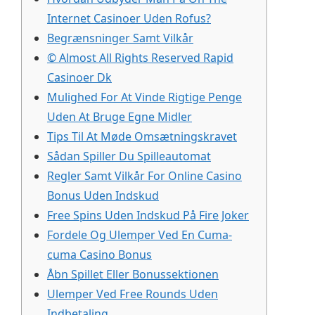
Internet Casinoer Uden Rofus?
Begrænsninger Samt Vilkår
© Almost All Rights Reserved Rapid
Casinoer Dk
Mulighed For At Vinde Rigtige Penge
Uden At Bruge Egne Midler
Tips Til At Møde Omsætningskravet
Sådan Spiller Du Spilleautomat
Regler Samt Vilkår For Online Casino
Bonus Uden Indskud
Free Spins Uden Indskud På Fire Joker
Fordele Og Ulemper Ved En Cuma-
cuma Casino Bonus
Åbn Spillet Eller Bonussektionen
Ulemper Ved Free Rounds Uden
Indbetaling