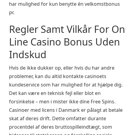
har mulighed for kun benytte én velkomstbonus
pr.
Regler Samt Vilkår For On
Line Casino Bonus Uden
Indskud
Hvis de ikke dukker op, eller hvis du har andre
problemer, kan du altid kontakte casinoets
kundeservice som har mulighed for at hjælpe dig.
Det kan være en teknisk fejl eller blot en
forsinkelse – men i mister ikke dine Free Spins.
Casinoer med licens i Danmark er pålagt at betale
skat af deres drift. Dette omfatter durante
procentdel af deres bruttospilleindtægt, som