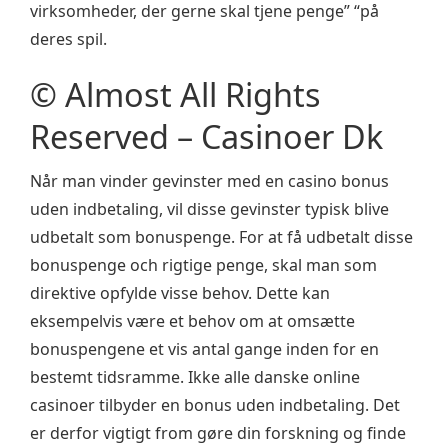
virksomheder, der gerne skal tjene penge” “på
deres spil.
© Almost All Rights
Reserved – Casinoer Dk
Når man vinder gevinster med en casino bonus
uden indbetaling, vil disse gevinster typisk blive
udbetalt som bonuspenge. For at få udbetalt disse
bonuspenge och rigtige penge, skal man som
direktive opfylde visse behov. Dette kan
eksempelvis være et behov om at omsætte
bonuspengene et vis antal gange inden for en
bestemt tidsramme. Ikke alle danske online
casinoer tilbyder en bonus uden indbetaling. Det
er derfor vigtigt from gøre din forskning og finde