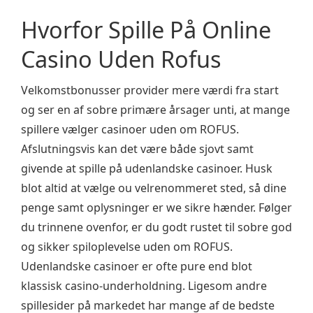
Hvorfor Spille På Online
Casino Uden Rofus
Velkomstbonusser provider mere værdi fra start
og ser en af sobre primære årsager unti, at mange
spillere vælger casinoer uden om ROFUS.
Afslutningsvis kan det være både sjovt samt
givende at spille på udenlandske casinoer. Husk
blot altid at vælge ou velrenommeret sted, så dine
penge samt oplysninger er we sikre hænder. Følger
du trinnene ovenfor, er du godt rustet til sobre god
og sikker spiloplevelse uden om ROFUS.
Udenlandske casinoer er ofte pure end blot
klassisk casino-underholdning. Ligesom andre
spillesider på markedet har mange af de bedste