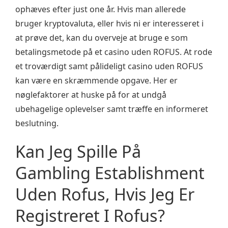
ophæves efter just one år. Hvis man allerede
bruger kryptovaluta, eller hvis ni er interesseret i
at prøve det, kan du overveje at bruge e som
betalingsmetode på et casino uden ROFUS. At rode
et troværdigt samt pålideligt casino uden ROFUS
kan være en skræmmende opgave. Her er
nøglefaktorer at huske på for at undgå
ubehagelige oplevelser samt træffe en informeret
beslutning.
Kan Jeg Spille På
Gambling Establishment
Uden Rofus, Hvis Jeg Er
Registreret I Rofus?