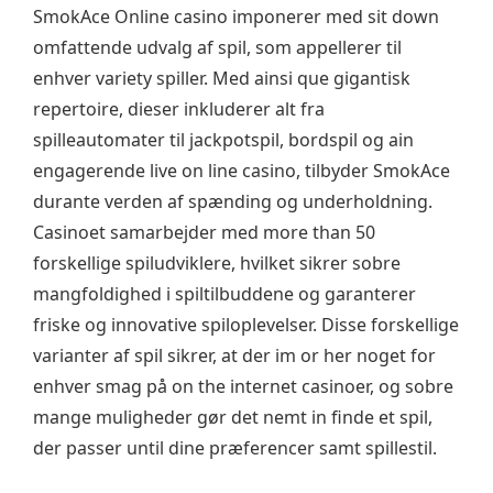
SmokAce Online casino imponerer med sit down
omfattende udvalg af spil, som appellerer til
enhver variety spiller. Med ainsi que gigantisk
repertoire, dieser inkluderer alt fra
spilleautomater til jackpotspil, bordspil og ain
engagerende live on line casino, tilbyder SmokAce
durante verden af spænding og underholdning.
Casinoet samarbejder med more than 50
forskellige spiludviklere, hvilket sikrer sobre
mangfoldighed i spiltilbuddene og garanterer
friske og innovative spiloplevelser. Disse forskellige
varianter af spil sikrer, at der im or her noget for
enhver smag på on the internet casinoer, og sobre
mange muligheder gør det nemt in finde et spil,
der passer until dine præferencer samt spillestil.