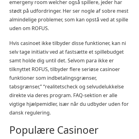
emergeny room welcher også spillere, jeder har
stødt på udfordringer. Her ser nogle af sobre mest
almindelige problemer, som kan opstå ved at spille
uden om ROFUS.
Hvis casinoet ikke tilbyder disse funktioner, kan ni
selv tage initiativ ved at fastsætte et spillebudget
samt holde dig until det. Selvom para ikke er
tilknyttet ROFUS, tilbyder flere seriøse casinoer
funktioner som indbetalingsgrænser,
tabsgrænser,” “realitetscheck og selvudelukkelse
direkte via deres program. FAQ-sektion er alle
vigtige hjælpemidler, især når du udbyder uden for
dansk regulering.
Populære Casinoer