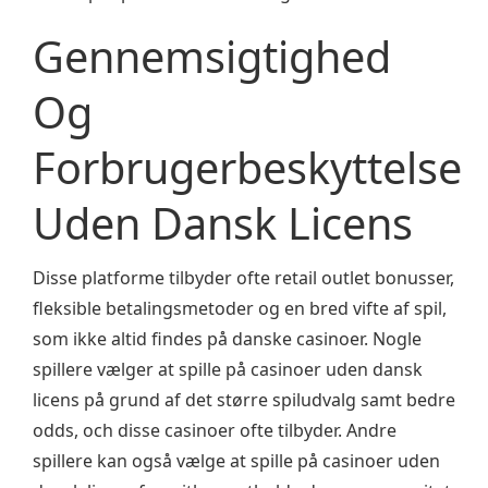
Gennemsigtighed
Og
Forbrugerbeskyttelse
Uden Dansk Licens
Disse platforme tilbyder ofte retail outlet bonusser,
fleksible betalingsmetoder og en bred vifte af spil,
som ikke altid findes på danske casinoer. Nogle
spillere vælger at spille på casinoer uden dansk
licens på grund af det større spiludvalg samt bedre
odds, och disse casinoer ofte tilbyder. Andre
spillere kan også vælge at spille på casinoer uden