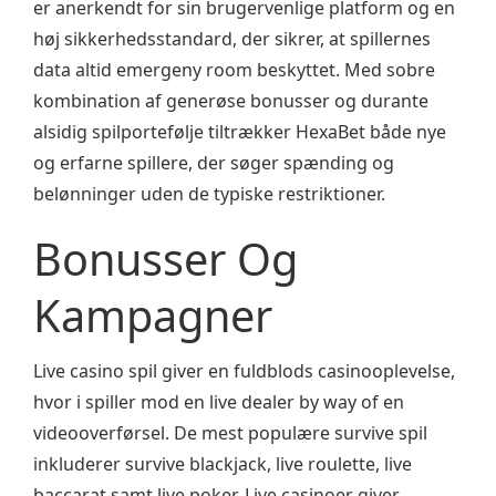
er anerkendt for sin brugervenlige platform og en
høj sikkerhedsstandard, der sikrer, at spillernes
data altid emergeny room beskyttet. Med sobre
kombination af generøse bonusser og durante
alsidig spilportefølje tiltrækker HexaBet både nye
og erfarne spillere, der søger spænding og
belønninger uden de typiske restriktioner.
Bonusser Og
Kampagner
Live casino spil giver en fuldblods casinooplevelse,
hvor i spiller mod en live dealer by way of en
videooverførsel. De mest populære survive spil
inkluderer survive blackjack, live roulette, live
baccarat samt live poker. Live casinoer giver