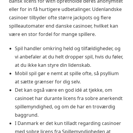
dansk licens for with opretholde deres anonymitet
eller for in få hurtigere udbetalinger. Udenlandske
casinoer tilbyder ofte større jackpots og flere
spilleautomater end danske casinoer, hvilket kan
være en stor fordel for mange spillere.
Spil handler omkring held og tilfældigheder, og
vi anbefaler at du helt dropper spil, hvis du føler,
at du ikke kan styre din lidenskab.
Mobil spil gør e nemt at spille ofte, så psyllium
at sætte grænser for dig selv.
Det kan også være en god idé at tjekke, om
casinoet har durante licens fra sobre anerkendt
spillemyndighed, og om de har en troværdig
baggrund.
I Danmark er det kun tilladt regarding casinoer
med sobre licens fra Spillemyndigheden at