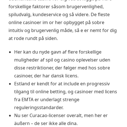
forskellige faktorer såsom brugervenlighed,
spiludvalg, kundeservice og så videre. De fleste
online casinoer im or her opbygget på sobre
intuitiv og brugervenlig måde, så e er nemt for dig
at rode rundt på siden.
Her kan du nyde gavn af flere forskellige
muligheder af spil og casino oplevelser uden
disse restriktioner, der følger med hos sobre
casinoer, der har dansk licens.
Estland er kendt for at include en progressiv
tilgang til online betting, og casinoer med licens
fra EMTA er underlagt strenge
reguleringsstandarder.
Nu ser Curacao-licenser overalt, men her er
äußern – de ser ikke alle dina.