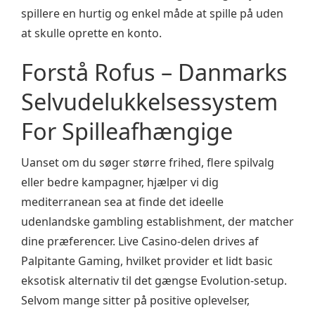
spillere en hurtig og enkel måde at spille på uden
at skulle oprette en konto.
Forstå Rofus – Danmarks
Selvudelukkelsessystem
For Spilleafhængige
Uanset om du søger større frihed, flere spilvalg
eller bedre kampagner, hjælper vi dig
mediterranean sea at finde det ideelle
udenlandske gambling establishment, der matcher
dine præferencer. Live Casino-delen drives af
Palpitante Gaming, hvilket provider et lidt basic
eksotisk alternativ til det gængse Evolution-setup.
Selvom mange sitter på positive oplevelser,