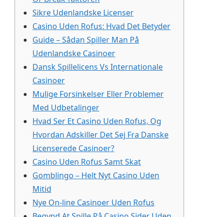
Sikre Udenlandske Licenser
Casino Uden Rofus: Hvad Det Betyder
Guide – Sådan Spiller Man På
Udenlandske Casinoer
Dansk Spillelicens Vs Internationale
Casinoer
Mulige Forsinkelser Eller Problemer
Med Udbetalinger
Hvad Ser Et Casino Uden Rofus, Og
Hvordan Adskiller Det Sej Fra Danske
Licenserede Casinoer?
Casino Uden Rofus Samt Skat
Gomblingo – Helt Nyt Casino Uden
Mitid
Nye On-line Casinoer Uden Rofus
Begynd At Spille På Casino Sider Uden