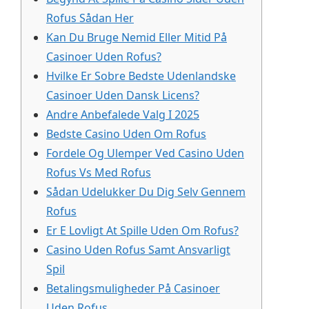
Rofus Sådan Her
Kan Du Bruge Nemid Eller Mitid På
Casinoer Uden Rofus?
Hvilke Er Sobre Bedste Udenlandske
Casinoer Uden Dansk Licens?
Andre Anbefalede Valg I 2025
Bedste Casino Uden Om Rofus
Fordele Og Ulemper Ved Casino Uden
Rofus Vs Med Rofus
Sådan Udelukker Du Dig Selv Gennem
Rofus
Er E Lovligt At Spille Uden Om Rofus?
Casino Uden Rofus Samt Ansvarligt
Spil
Betalingsmuligheder På Casinoer
Uden Rofus