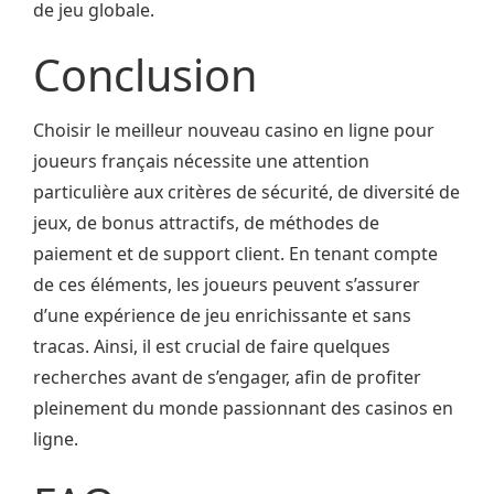
de jeu globale.
Conclusion
Choisir le meilleur nouveau casino en ligne pour
joueurs français nécessite une attention
particulière aux critères de sécurité, de diversité de
jeux, de bonus attractifs, de méthodes de
paiement et de support client. En tenant compte
de ces éléments, les joueurs peuvent s’assurer
d’une expérience de jeu enrichissante et sans
tracas. Ainsi, il est crucial de faire quelques
recherches avant de s’engager, afin de profiter
pleinement du monde passionnant des casinos en
ligne.