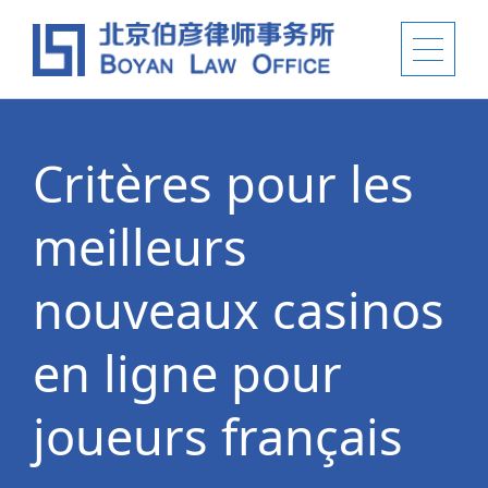
Critères pour les
meilleurs
nouveaux casinos
en ligne pour
joueurs français