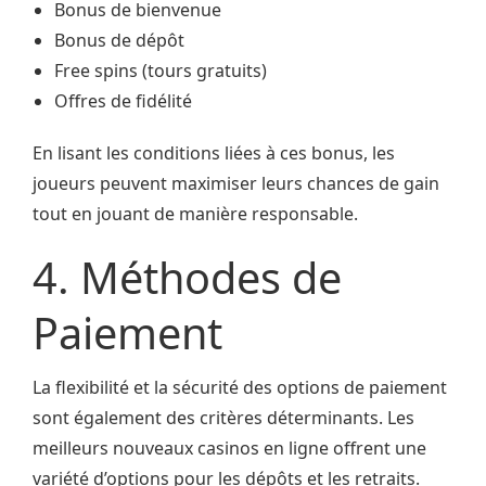
Bonus de bienvenue
Bonus de dépôt
Free spins (tours gratuits)
Offres de fidélité
En lisant les conditions liées à ces bonus, les
joueurs peuvent maximiser leurs chances de gain
tout en jouant de manière responsable.
4. Méthodes de
Paiement
La flexibilité et la sécurité des options de paiement
sont également des critères déterminants. Les
meilleurs nouveaux casinos en ligne offrent une
variété d’options pour les dépôts et les retraits.