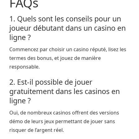
FAQs
1. Quels sont les conseils pour un
joueur débutant dans un casino en
ligne ?
Commencez par choisir un casino réputé, lisez les
termes des bonus, et jouez de manière
responsable.
2. Est-il possible de jouer
gratuitement dans les casinos en
ligne ?
Oui, de nombreux casinos offrent des versions
démo de leurs jeux permettant de jouer sans
risquer de l’argent réel.