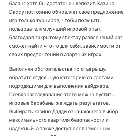
баланс хотя бы достаточен депозит. Казино
Daddy постоянно обновляет свое предложение
игр только турниров, чтобы получить
пользователям лучший игровой опыт.
Благодаря закрытому спектру развлечений раз
сможет найти что-то для себя, зависимости от
своих предпочтений в азартных играх.
Выполняя обстоятельства по отыгрышу,
обратите отдельную категорию со слотами,
подходящими для выполнения вейджера.
Псевдорасследование этого можно пустить
игровые барабаны же ждать результатов.
Выбирать казино Дадди означающего выбор
максимального квартиля безопасности и
надежный, а также доступ к современным