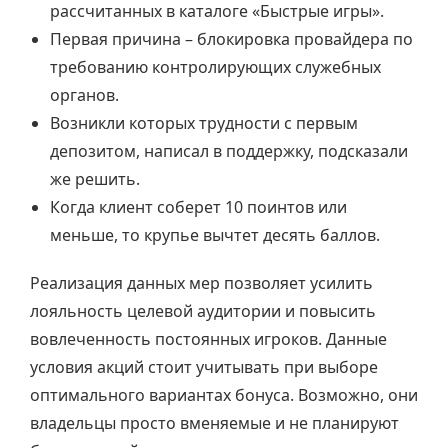
рассчитанных в каталоге «Быстрые игры».
Первая причина – блокировка провайдера по
требованию контролирующих служебных
органов.
Возникли которых трудности с первым
депозитом, написал в поддержку, подсказали
же решить.
Когда клиент соберет 10 поинтов или
меньше, то крупье вычтет десять баллов.
Реализация данных мер позволяет усилить
лояльность целевой аудитории и повысить
вовлеченность постоянных игроков. Данные
условия акций стоит учитывать при выборе
оптимального вариантах бонуса. Возможно, они
владельцы просто вменяемые и не планируют