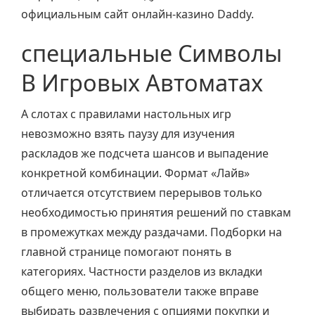
официальным сайт онлайн-казино Daddy.
специальные Символы
В Игровых Автоматах
А слотах с правилами настольных игр
невозможно взять паузу для изучения
раскладов же подсчета шансов и выпадение
конкретной комбинации. Формат «Лайв»
отличается отсутствием перерывов только
необходимостью принятия решений по ставкам
в промежутках между раздачами. Подборки на
главной странице помогают понять в
категориях. Частности разделов из вкладки
общего меню, пользователи также вправе
выбирать развлечения с опциями покупки и