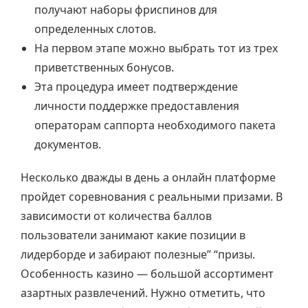
получают наборы фриспинов для
определенных слотов.
На первом этапе можно выбрать тот из трех
приветственных бонусов.
Эта процедура имеет подтверждение
личности поддержке предоставления
операторам саппорта необходимого пакета
документов.
Несколько дважды в день а онлайн платформе
пройдет соревнования с реальными призами. В
зависимости от количества баллов
пользователи занимают какие позиции в
лидерборде и забирают полезные” “призы.
Особенность казино — большой ассортимент
азартных развлечений. Нужно отметить, что