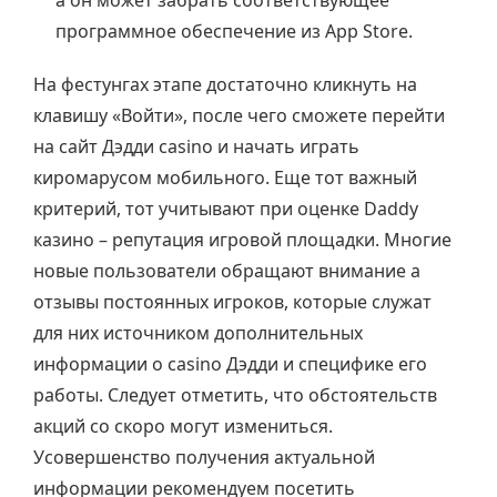
а он может забрать соответствующее
программное обеспечение из App Store.
На фестунгах этапе достаточно кликнуть на
клавишу «Войти», после чего сможете перейти
на сайт Дэдди casino и начать играть
киромарусом мобильного. Еще тот важный
критерий, тот учитывают при оценке Daddy
казино – репутация игровой площадки. Многие
новые пользователи обращают внимание а
отзывы постоянных игроков, которые служат
для них источником дополнительных
информации о casino Дэдди и специфике его
работы. Следует отметить, что обстоятельств
акций со скоро могут измениться.
Усовершенство получения актуальной
информации рекомендуем посетить