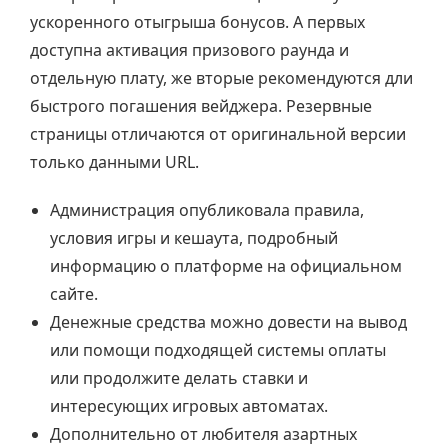
ускоренного отыгрыша бонусов. А первых
доступна активация призового раунда и
отдельную плату, же вторые рекомендуются дли
быстрого погашения вейджера. Резервные
страницы отличаются от оригинальной версии
только данными URL.
Администрация опубликовала правила,
условия игры и кешаута, подробный
информацию о платформе на официальном
сайте.
Денежные средства можно довести на вывод
или помощи подходящей системы оплаты
или продолжите делать ставки и
интересующих игровых автоматах.
Дополнительно от любителя азартных