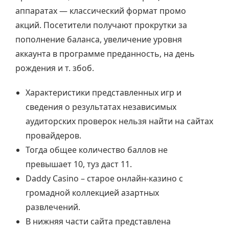
аппаратах — классический формат промо
акций. Посетители получают прокрутки за
пополнение баланса, увеличение уровня
аккаунта в программе преданность, на день
рождения и т. збоб.
Характеристики представленных игр и
сведения о результатах независимых
аудиторских проверок нельзя найти на сайтах
провайдеров.
Тогда общее количество баллов не
превышает 10, туз даст 11.
Daddy Casino – старое онлайн-казино с
громадной коллекцией азартных
развлечений.
В нижняя части сайта представлена