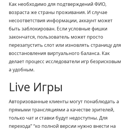
Как необходимо для подтверждений ФИО,
возраста же страны проживания. И случае
несоответствия информации, аккаунт может
быть заблокирован. Если условные фишки
закончатся, пользователь может просто
перезапустить слот или изновлять страницу для
восстановления виртуального баланса. Как
делает процесс исследователи игр безрисковым
а удобным.
Live Игры
Авторизованные клиенты могут понаблюдать а
прямыми трансляциями а качестве зрителей,
только чат и ставки будут недоступны. Для
перехода” “ко полной версии нужно внести на