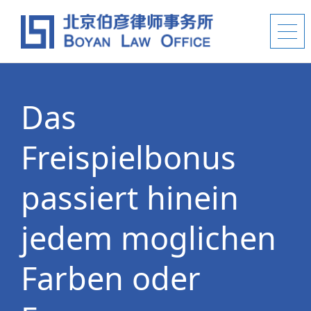
Das
Freispielbonus
passiert hinein
jedem moglichen
Farben oder