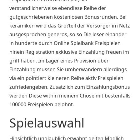
verstandlicherweise ebendiese Reihe der
gutgeschriebenen kostenlosen Bonusrunden. Bei
keramiken wird das Gro?teil der Versorger im Netz
ausgesprochen generos, so so Die leser einander
in hunderte durch Online Spielbank Freispielen
hinein Registration exklusive Einzahlung freuen im
griff haben. Im Lager eines Provision uber
Einzahlung mussen Sie umherwandern allerdings
via ein pointiert kleineren Reihe aktiv Freispielen
zufriedengeben. Zusatzlich zum Einzahlungsbonus
werden Diese within meinem Chose mit bestenfalls
100000 Freispielen belohnt.
Spielauswahl
Hinsichtlich unglaublich erwahnt gelten Moglich