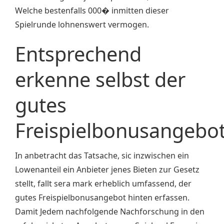
Welche bestenfalls 000� inmitten dieser
Spielrunde lohnenswert vermogen.
Entsprechend
erkenne selbst der
gutes
Freispielbonusangebo
In anbetracht das Tatsache, sic inzwischen ein
Lowenanteil ein Anbieter jenes Bieten zur Gesetz
stellt, fallt sera mark erheblich umfassend, der
gutes Freispielbonusangebot hinten erfassen.
Damit Jedem nachfolgende Nachforschung in den