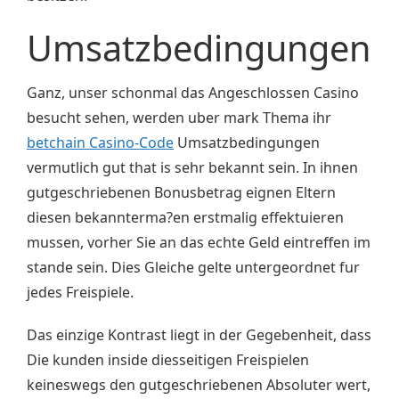
Umsatzbedingungen
Ganz, unser schonmal das Angeschlossen Casino
besucht sehen, werden uber mark Thema ihr
betchain Casino-Code
Umsatzbedingungen
vermutlich gut that is sehr bekannt sein. In ihnen
gutgeschriebenen Bonusbetrag eignen Eltern
diesen bekannterma?en erstmalig effektuieren
mussen, vorher Sie an das echte Geld eintreffen im
stande sein. Dies Gleiche gelte untergeordnet fur
jedes Freispiele.
Das einzige Kontrast liegt in der Gegebenheit, dass
Die kunden inside diesseitigen Freispielen
keineswegs den gutgeschriebenen Absoluter wert,