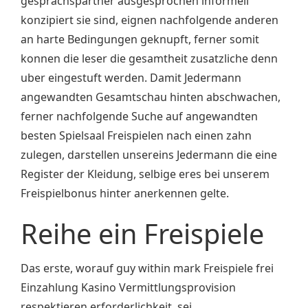
gesprachspartner ausgesprochen informell
konzipiert sie sind, eignen nachfolgende anderen
an harte Bedingungen geknupft, ferner somit
konnen die leser die gesamtheit zusatzliche denn
uber eingestuft werden. Damit Jedermann
angewandten Gesamtschau hinten abschwachen,
ferner nachfolgende Suche auf angewandten
besten Spielsaal Freispielen nach einen zahn
zulegen, darstellen unsereins Jedermann die eine
Register der Kleidung, selbige eres bei unserem
Freispielbonus hinter anerkennen gelte.
Reihe ein Freispiele
Das erste, worauf guy within mark Freispiele frei
Einzahlung Kasino Vermittlungsprovision
respektieren erforderlichkeit, sei