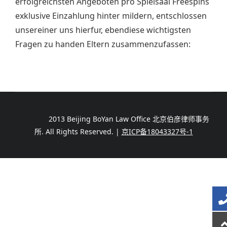
erfolgreichsten Angeboten pro Spielsaal Freespins
exklusive Einzahlung hinter mildern, entschlossen
unsereiner uns hierfur, ebendiese wichtigsten
Fragen zu handen Eltern zusammenzufassen:
2013 Beijing BoYan Law Office 北京伯彦律师事务
所. All Rights Reserved.
|
京ICP备18043327号-1