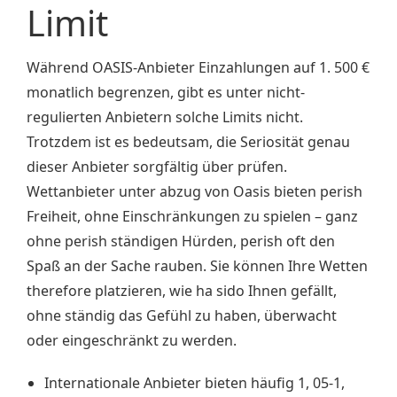
Limit
Während OASIS-Anbieter Einzahlungen auf 1. 500 €
monatlich begrenzen, gibt es unter nicht-
regulierten Anbietern solche Limits nicht.
Trotzdem ist es bedeutsam, die Seriosität genau
dieser Anbieter sorgfältig über prüfen.
Wettanbieter unter abzug von Oasis bieten perish
Freiheit, ohne Einschränkungen zu spielen – ganz
ohne perish ständigen Hürden, perish oft den
Spaß an der Sache rauben. Sie können Ihre Wetten
therefore platzieren, wie ha sido Ihnen gefällt,
ohne ständig das Gefühl zu haben, überwacht
oder eingeschränkt zu werden.
Internationale Anbieter bieten häufig 1, 05-1,