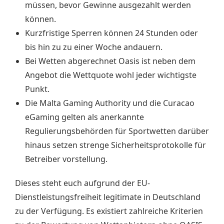
müssen, bevor Gewinne ausgezahlt werden
können.
Kurzfristige Sperren können 24 Stunden oder
bis hin zu zu einer Woche andauern.
Bei Wetten abgerechnet Oasis ist neben dem
Angebot die Wettquote wohl jeder wichtigste
Punkt.
Die Malta Gaming Authority und die Curacao
eGaming gelten als anerkannte
Regulierungsbehörden für Sportwetten darüber
hinaus setzen strenge Sicherheitsprotokolle für
Betreiber vorstellung.
Dieses steht euch aufgrund der EU-
Dienstleistungsfreiheit legitimate in Deutschland
zu der Verfügung. Es existiert zahlreiche Kriterien