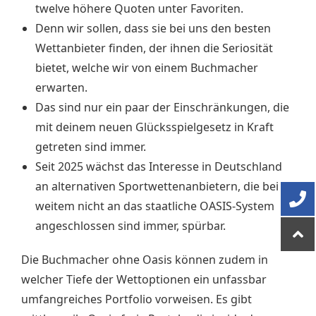
twelve höhere Quoten unter Favoriten.
Denn wir sollen, dass sie bei uns den besten
Wettanbieter finden, der ihnen die Seriosität
bietet, welche wir von einem Buchmacher
erwarten.
Das sind nur ein paar der Einschränkungen, die
mit deinem neuen Glücksspielgesetz in Kraft
getreten sind immer.
Seit 2025 wächst das Interesse in Deutschland
an alternativen Sportwettenanbietern, die bei
weitem nicht an das staatliche OASIS-System
angeschlossen sind immer, spürbar.
Die Buchmacher ohne Oasis können zudem in
welcher Tiefe der Wettoptionen ein unfassbar
umfangreiches Portfolio vorweisen. Es gibt