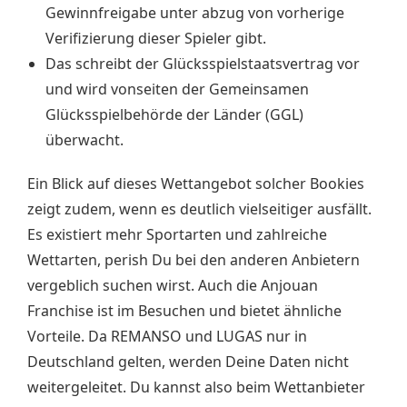
Gewinnfreigabe unter abzug von vorherige
Verifizierung dieser Spieler gibt.
Das schreibt der Glücksspielstaatsvertrag vor
und wird vonseiten der Gemeinsamen
Glücksspielbehörde der Länder (GGL)
überwacht.
Ein Blick auf dieses Wettangebot solcher Bookies
zeigt zudem, wenn es deutlich vielseitiger ausfällt.
Es existiert mehr Sportarten und zahlreiche
Wettarten, perish Du bei den anderen Anbietern
vergeblich suchen wirst. Auch die Anjouan
Franchise ist im Besuchen und bietet ähnliche
Vorteile. Da REMANSO und LUGAS nur in
Deutschland gelten, werden Deine Daten nicht
weitergeleitet. Du kannst also beim Wettanbieter