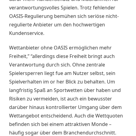
verantwortungsvolles Spielen. Trotz fehlender
OASIS-Regulierung bemühen sich seriöse nicht-
regulierte Anbieter um den hochwertigen
Kundenservice.
Wettanbieter ohne OASIS ermöglichen mehr
Freiheit,” “allerdings diese Freiheit bringt auch
Verantwortung durch sich. Ohne zentrale
Spielersperren liegt fue am Nutzer selbst, sein
Spielverhalten im or her Blick zu behalten. Um
langfristig Spaß an Sportwetten über haben und
Risiken zu vermeiden, ist auch ein bewusster
darüber hinaus kontrollierter Umgang über dem
Wettangebot entscheidend. Auch die Wettquoten
befinden sich bei einem attraktiven Monde –
häufig sogar über dem Branchendurchschnitt.