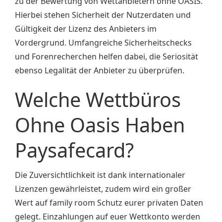
zu der Bewertung von Wettanbietern ohne OASIS.
Hierbei stehen Sicherheit der Nutzerdaten und
Gültigkeit der Lizenz des Anbieters im
Vordergrund. Umfangreiche Sicherheitschecks
und Forenrecherchen helfen dabei, die Seriosität
ebenso Legalität der Anbieter zu überprüfen.
Welche Wettbüros
Ohne Oasis Haben
Paysafecard?
Die Zuversichtlichkeit ist dank internationaler
Lizenzen gewährleistet, zudem wird ein großer
Wert auf family room Schutz eurer privaten Daten
gelegt. Einzahlungen auf euer Wettkonto werden