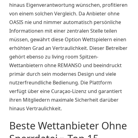
hinaus Eigenverantwortung wünschen, profitieren
von einem solchen Vergleich. Da Anbieter ohne
OASIS nie und nimmer automatisch persönliche
Informationen mit einer zentralen Stelle teilen
müssen, gewährt diese Option Wettspielern einen
erhöhten Grad an Vertraulichkeit. Dieser Betreiber
gehört ebenso zu living room Spitzen-
Wettanbietern ohne REMANSO und beeindruckt
primär durch sein modernes Design und viele
nutzerfreundliche Bedienung. Die Plattform
verfügt über eine Curaçao-Lizenz und garantiert
ihren Mitgliedern maximale Sicherheit darüber
hinaus Vertraulichkeit.
Beste Wettanbieter Ohne