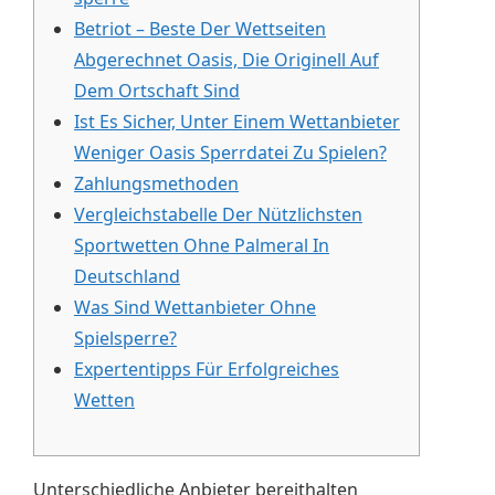
Betriot – Beste Der Wettseiten
Abgerechnet Oasis, Die Originell Auf
Dem Ortschaft Sind
Ist Es Sicher, Unter Einem Wettanbieter
Weniger Oasis Sperrdatei Zu Spielen?
Zahlungsmethoden
Vergleichstabelle Der Nützlichsten
Sportwetten Ohne Palmeral In
Deutschland
Was Sind Wettanbieter Ohne
Spielsperre?
Expertentipps Für Erfolgreiches
Wetten
Unterschiedliche Anbieter bereithalten