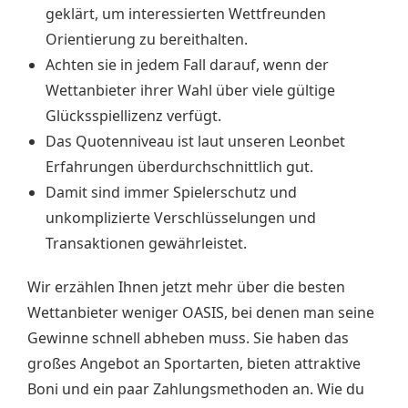
geklärt, um interessierten Wettfreunden
Orientierung zu bereithalten.
Achten sie in jedem Fall darauf, wenn der
Wettanbieter ihrer Wahl über viele gültige
Glücksspiellizenz verfügt.
Das Quotenniveau ist laut unseren Leonbet
Erfahrungen überdurchschnittlich gut.
Damit sind immer Spielerschutz und
unkomplizierte Verschlüsselungen und
Transaktionen gewährleistet.
Wir erzählen Ihnen jetzt mehr über die besten
Wettanbieter weniger OASIS, bei denen man seine
Gewinne schnell abheben muss. Sie haben das
großes Angebot an Sportarten, bieten attraktive
Boni und ein paar Zahlungsmethoden an. Wie du