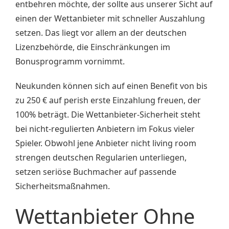
entbehren möchte, der sollte aus unserer Sicht auf
einen der Wettanbieter mit schneller Auszahlung
setzen. Das liegt vor allem an der deutschen
Lizenzbehörde, die Einschränkungen im
Bonusprogramm vornimmt.
Neukunden können sich auf einen Benefit von bis
zu 250 € auf perish erste Einzahlung freuen, der
100% beträgt. Die Wettanbieter-Sicherheit steht
bei nicht-regulierten Anbietern im Fokus vieler
Spieler. Obwohl jene Anbieter nicht living room
strengen deutschen Regularien unterliegen,
setzen seriöse Buchmacher auf passende
Sicherheitsmaßnahmen.
Wettanbieter Ohne