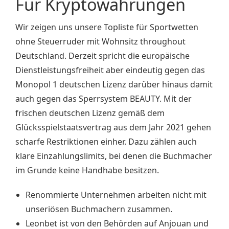
Für Kryptowährungen
Wir zeigen uns unsere Topliste für Sportwetten
ohne Steuerruder mit Wohnsitz throughout
Deutschland. Derzeit spricht die europäische
Dienstleistungsfreiheit aber eindeutig gegen das
Monopol 1 deutschen Lizenz darüber hinaus damit
auch gegen das Sperrsystem BEAUTY. Mit der
frischen deutschen Lizenz gemäß dem
Glücksspielstaatsvertrag aus dem Jahr 2021 gehen
scharfe Restriktionen einher. Dazu zählen auch
klare Einzahlungslimits, bei denen die Buchmacher
im Grunde keine Handhabe besitzen.
Renommierte Unternehmen arbeiten nicht mit
unseriösen Buchmachern zusammen.
Leonbet ist von den Behörden auf Anjouan und