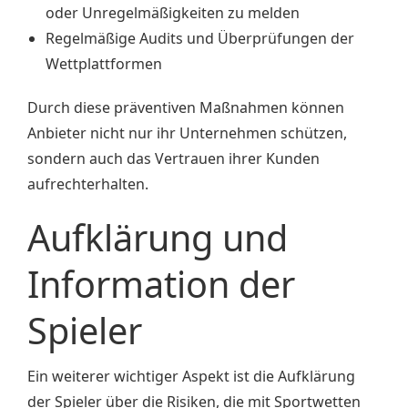
oder Unregelmäßigkeiten zu melden
Regelmäßige Audits und Überprüfungen der
Wettplattformen
Durch diese präventiven Maßnahmen können
Anbieter nicht nur ihr Unternehmen schützen,
sondern auch das Vertrauen ihrer Kunden
aufrechterhalten.
Aufklärung und
Information der
Spieler
Ein weiterer wichtiger Aspekt ist die Aufklärung
der Spieler über die Risiken, die mit Sportwetten