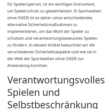
für Spielersperren, ist ein wichtiges Instrument,
um Spielerschutz zu gewährleisten. In Sportwetten
ohne OASIS ist es daher umso entscheidender,
alternative Sicherheitsmaßnahmen zu
implementieren, um das Wohl der Spieler zu
schützen und verantwortungsbewusstes Spielen
zu fördern. In diesem Artikel beleuchten wir die
verschiedenen Sicherheitsaspekte und wie sie in
der Welt der Sportwetten ohne OASIS zur
Anwendung kommen.
Verantwortungsvolles
Spielen und
Selbstbeschränkung