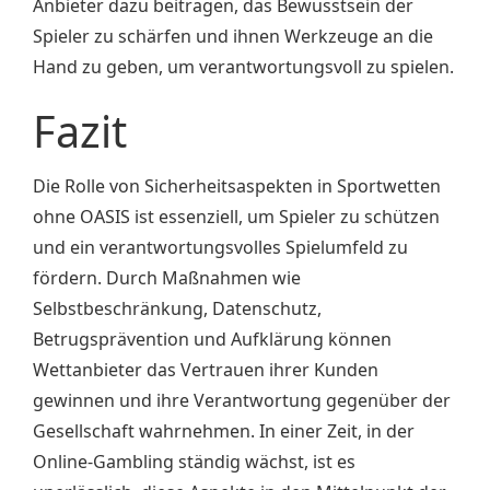
Anbieter dazu beitragen, das Bewusstsein der
Spieler zu schärfen und ihnen Werkzeuge an die
Hand zu geben, um verantwortungsvoll zu spielen.
Fazit
Die Rolle von Sicherheitsaspekten in Sportwetten
ohne OASIS ist essenziell, um Spieler zu schützen
und ein verantwortungsvolles Spielumfeld zu
fördern. Durch Maßnahmen wie
Selbstbeschränkung, Datenschutz,
Betrugsprävention und Aufklärung können
Wettanbieter das Vertrauen ihrer Kunden
gewinnen und ihre Verantwortung gegenüber der
Gesellschaft wahrnehmen. In einer Zeit, in der
Online-Gambling ständig wächst, ist es