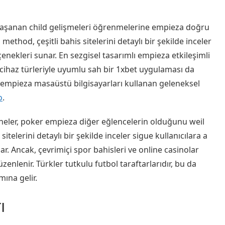
 yaşanan child gelişmeleri öğrenmelerine empieza doğru
method, çeşitli bahis sitelerini detaylı bir şekilde inceler
çenekleri sunar. En sezgisel tasarımlı empieza etkileşimli
i cihaz türleriyle uyumlu sah bir 1xbet uygulaması da
 empieza masaüstü bilgisayarları kullanan geleneksel
o
.
aneler, poker empieza diğer eğlencelerin olduğunu weil
itelerini detaylı bir şekilde inceler sigue kullanıcılara a
ar. Ancak, çevrimiçi spor bahisleri ve online casinolar
zenlenir. Türkler tutkulu futbol taraftarlarıdır, bu da
ına gelir.
ı