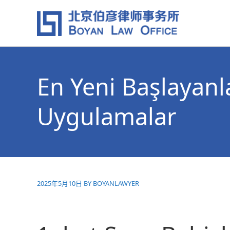
En Yeni Başlayanlar
Uygulamalar
2025年5月10日
BY
BOYANLAWYER