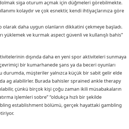
aydolmak siga oturum açmak için düğmeleri görebilmekte.
lanımı kolaydır ve çok esnektir, kendi ihtiyaçlarınıza göre
dup olarak daha uygun olanların dikkatini çekmeye başladı.
 yüklemek ve kurmak aspect güvenli ve kullanışlı bahis”
vitelerinin dışında daha en yeni spor aktiviteleri sunmaya
 çevrimiçi bir kumarhanede şans ya da beceri oyunları
u durumda, müşteriler yalnızca küçük bir sabit gelir elde
a ag alabilirler. Burada bahisler sprained ankle therapy
ılabilir, çünkü birçok kişi çoğu zaman ikili müsabakaların
atırma işlemleri sobre” “oldukça hızlı bir şekilde
mbling establishment bölümü, gerçek hayattaki gambling
iriyor.