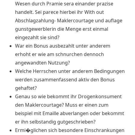
Wesen durch Pramie sera einander prazise
handelt. Sei parece hierbei ihr With out
Abschlagzahlung- Maklercourtage und auflage
gunstgewerblerin die Menge erst einmal
eingezahlt sie sind?
War ein Bonus ausbezahlt unter anderem
erhoht er wie am schnurchen dennoch
angewandten Nutzung?
Welche Herrschen unter anderem Bedingungen
werden zusammenfassend aktiv den Bonus
gehaftet?
Genau so wie bekommt ihr Drogenkonsument
den Maklercourtage? Muss er einen zum
beispiel mit Emaille abverlangen oder bekommt
er ihn selbstandig gutgeschrieben?
Ermi�glichen sich besondere Einschrankungen