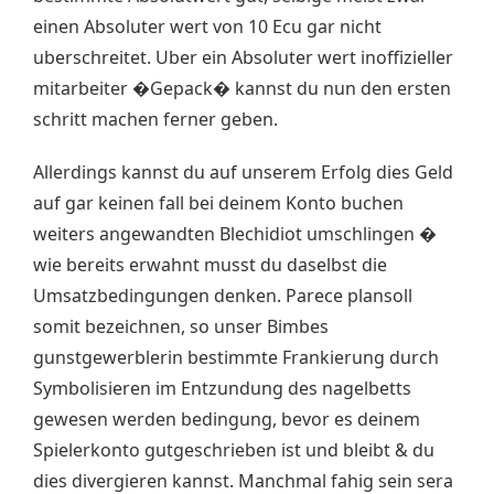
einen Absoluter wert von 10 Ecu gar nicht
uberschreitet. Uber ein Absoluter wert inoffizieller
mitarbeiter �Gepack� kannst du nun den ersten
schritt machen ferner geben.
Allerdings kannst du auf unserem Erfolg dies Geld
auf gar keinen fall bei deinem Konto buchen
weiters angewandten Blechidiot umschlingen �
wie bereits erwahnt musst du daselbst die
Umsatzbedingungen denken. Parece plansoll
somit bezeichnen, so unser Bimbes
gunstgewerblerin bestimmte Frankierung durch
Symbolisieren im Entzundung des nagelbetts
gewesen werden bedingung, bevor es deinem
Spielerkonto gutgeschrieben ist und bleibt & du
dies divergieren kannst. Manchmal fahig sein sera