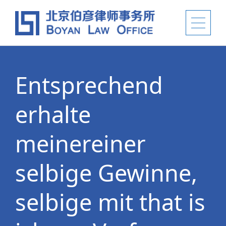
Entsprechend
erhalte
meinereiner
selbige Gewinne,
selbige mit that is