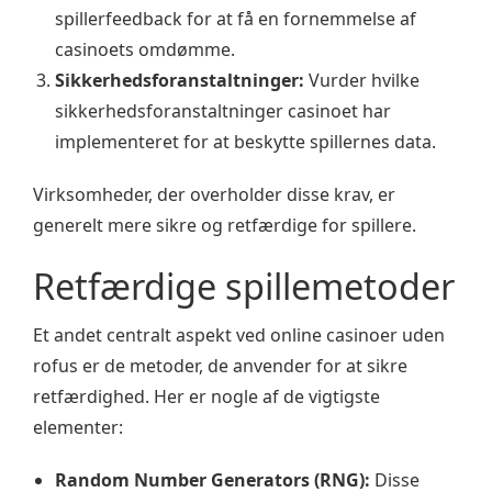
spillerfeedback for at få en fornemmelse af
casinoets omdømme.
Sikkerhedsforanstaltninger:
Vurder hvilke
sikkerhedsforanstaltninger casinoet har
implementeret for at beskytte spillernes data.
Virksomheder, der overholder disse krav, er
generelt mere sikre og retfærdige for spillere.
Retfærdige spillemetoder
Et andet centralt aspekt ved online casinoer uden
rofus er de metoder, de anvender for at sikre
retfærdighed. Her er nogle af de vigtigste
elementer:
Random Number Generators (RNG):
Disse