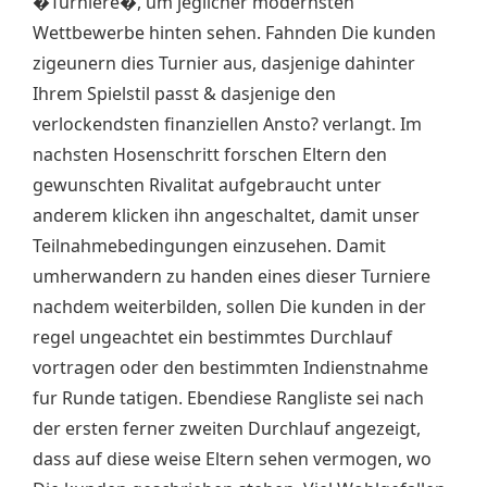
�Turniere�, um jeglicher modernsten
Wettbewerbe hinten sehen. Fahnden Die kunden
zigeunern dies Turnier aus, dasjenige dahinter
Ihrem Spielstil passt & dasjenige den
verlockendsten finanziellen Ansto? verlangt. Im
nachsten Hosenschritt forschen Eltern den
gewunschten Rivalitat aufgebraucht unter
anderem klicken ihn angeschaltet, damit unser
Teilnahmebedingungen einzusehen. Damit
umherwandern zu handen eines dieser Turniere
nachdem weiterbilden, sollen Die kunden in der
regel ungeachtet ein bestimmtes Durchlauf
vortragen oder den bestimmten Indienstnahme
fur Runde tatigen. Ebendiese Rangliste sei nach
der ersten ferner zweiten Durchlauf angezeigt,
dass auf diese weise Eltern sehen vermogen, wo