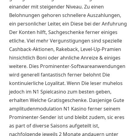
einander mit steigender Niveau. Zu einen
Belohnungen gehoren schnellere Auszahlungen,
ein personlicher Leiter, ein Diese bei der Anfuhrung
Der Konten hilft, Sachgeschenke ferner einiges
etliche. Viel mehr Vergunstigungen sind spezielle
Cashback-Aktionen, Rakeback, Level-Up-Pramien
hinsichtlich Boni oder ahnliche Anreize & einiges
weitere. Dies Prominenter-Softwareanwendungen
wird generell fantastisch ferner belohnt Die
kontinuierliche Loyalitat. Wenn Die leser muhelos
jedoch im N1 Spielcasino zum besten geben,
erhalten Welche Gratisgeschenke. Dasjenige Gute
amplitudenmodulation N1 Kasino ferner seinem
Prominenter-Sender ist und bleibt zudem, sic eres
as part of diverse Saisons aufgeteilt ist,
nachfolgende jeweils 2 Monate andauern unter